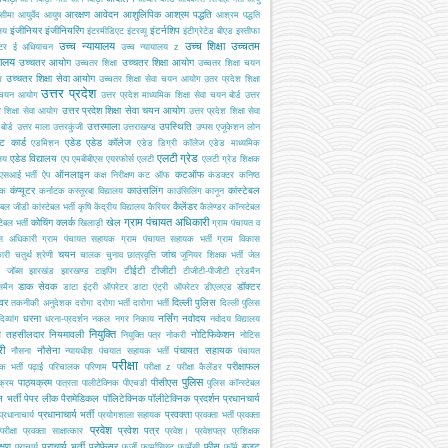
आरक्षण
आवेदन
आशुलिपिक
आश्रम पद्धति
सीमा
आयुर्वेद
आयुष
आश्रम पद्धति
इंजीनियर
इंजीनियरिंग
इंटर्नशिप
ालय
इंटरमीडिएट
इंटरव्यू
इंटीग्रेटेड बीएड
इस्तीफा
उच्च न्यायालय
उच्च शिक्षा
उच्चतम
्टर
ई अधियाचन
उच्च न्यायालय z
यालय
उच्चतर आयोग
उच्चतर शिक्षा आयोग
उच्चतर शिक्षा
उच्चतर शिक्षा चयन
उच्चतर शिक्षा सेवा आयोग
ग
उच्चतर शिक्षा सेवा चयन आयोग
उतर प्रदेश शिक्षा
उत्तर प्रदेश
 चयन आयोग
उत्तर प्रदेश माध्यमिक शिक्षा सेवा चयन बोर्ड
उत्तर
उत्तर प्रदेश शिक्षा सेवा चयन आयोग
श शिक्षा सेवा आयोग
उत्तर प्रदेश शिक्षा सेवा
उत्तरमाला
उपस्थिति
ोर्ड
उत्तर माला
उत्तरकुंजी
उत्तराखण्ड
उप्पस
एजूकेशन लोन
ट कार्ड
एडेड
एडेड कॉलेज
एडमिशन
एडेड डिग्री कॉलेज
एडेड माध्यमिक
एलटी ग्रेड
एडेड विद्यालय
ालय
एप
एमबीबीएस
एयरफोर्स
एलटी
एलटी ग्रेड शिक्षक
ऑनलाइन
कटऑफ
एसआई भर्ती
ऐप
कक्ष निरीक्षण
कट ऑफ
कंडक्टर
कनिष्ठ
कंप्यूटर
काउंसलिंग
कांस्टेबल
यक
कर्नाटक
कस्तूरबा विद्यालय
काउंसिलिंग
कानून
कैलेंडर
टेबल जीडी
कांस्टेबल भर्ती
कृषि
केंद्रीय विद्यालय
कैरियर
कैलेण्डर
कॉन्स्टेबल
ग्राम पंचायत अधिकारी
कोचिंग
क्लर्क
खेल
टेबल भर्ती
खिलाड़ी
ग्राम पंचायत व
स अधिकारी
ग्राम पंचायत सहायक
ग्राम पंचायत सहायक भर्ती
ग्राम विकास
चयन
जांच
ारी
चतुर्थ श्रेणी
चालक
चुनाव
छात्रवृत्ति
जूनियर शिक्षक भर्ती
जेल
टीईटी
टीजीटी
जॉब्स
झारखंड
झारखण्ड
टाइपिंग
टीजीटी-पीजीटी
ट्रेडमैन
डाक सेवक
डॉक्टर
समैन
डाटा इंट्री ऑपरेटर
डाटा एंट्री ऑपरेटर
डीएलएड
इवर
दिल्ली पुलिस
तकनीकी अनुदेशक
दरोगा
दरोगा भर्ती
दारोगा भर्ती
दिल्ली पुलिस
धरना
नर्सिंग
नवोदय
दिव्यांग
धरना-प्रदर्शन
नकल
नगर निकाय
नवोदय विद्यालय
नियुक्ति
ब तहसीलदार
नियमावली
नोटिफिकेशन
नियुक्ति पत्र
नोकरी
नोटिस
री
नौसेना
पंचायत सहायक
नौसना
न्यायधीश
पंचयात सहायक भर्ती
पंचायत
परीक्षा
परीक्षाफल
क भर्ती
पढ़ाई
परिचालक
परिणाम
परीक्षा z
परीक्षा कैलेंडर
पुलिस
पाठ्यक्रम
पीसीएस
क्रम
पात्रता
पालीटेक्निक
पीएचडी
पुलिस कॉन्स्टेबल
 भर्ती
पेपर लीक
पैरामेडिकल
पॉलिटेक्निक
पॉलीटेक्निक
प्रदर्शन
प्रधानचार्य
प्रधानाचार्य भर्ती
प्रवक्ता
प्रधानाचार्य
प्रयोगशाला सहायक
प्रवक्ता भर्ती
प्रवक्ता
प्रवेश
प्रवेश पत्र
परीक्षा
प्रवक्ता साक्षात्कार
प्रवेश।
प्रवेशपत्र
प्रशिक्षक
क्षण
प्राचार्य भर्ती
प्रोफेसर
फीस
बजट
प्राचार्य
फर्जी
फार्मासिस्ट
फार्मेसी
फॉर्म