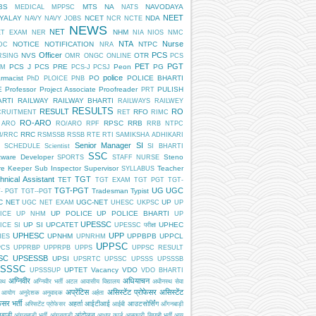
BS
MTS
NA
NAVODAYA
MEDICAL
MPPSC
NATS
NEET
DYALAY
NCET
NDA
NAVY
NAVY JOBS
NCR
NCTE
NEWS
NET
NHM
ET EXAM
NER
NIA
NIOS
NMC
NTA
Nurse
NOTICE
NOTIFICATION
NTPC
DC
NRA
Officer
PCS
NVS
OTR
RSING
OMR
ONGC
ONLINE
PCS
PET
PGT
PCS J
PCS PRE
Peon
PG
AM
PCS-J
PCSJ
police
rmacist
PO
POLICE BHARTI
PhD
PLOICE
PNB
E
Professor
Project Associate
Proofreader
PULISH
PRT
ARTI
RAILWAY
RAILWAY BHARTI
RAILWAYS
RAILWEY
RESULTS
RESULT
RO
RFO
CRUITMENT
RET
RIMC
RO-ARO
RPSC
RRB
 ARO
RO/ARO
RPF
RRB NTPC
RRC
B/RRC
RSMSSB
RSSB
RTE
RTI
SAMIKSHA ADHIKARI
Senior Manager
SI
SCHEDULE
Scientist
SI BHARTI
SSC
tware Developer
Steno
SPORTS
STAFF NURSE
re Keeper
Sub Inspector
Supervisor
Teacher
SYLLABUS
hnical Assistant
TGT
TET
TGT EXAM
TGT PGT
TGT-
TGT-PGT
UG
UGC
Tradesman
Typist
- PGT
TGT--PGT
C NET
UGC-NET
UP
UGC NET EXAM
UHESC
UKPSC
UP
UP POLICE
UP POLICE BHARTI
ICE
UP NHM
UP
UPESSC
UP SI
UPCATET
UPHEC
ICE SI
UPESSC परीक्षा
UPHESC
UPP
UPNHM
UPPBPB
UPPCL
HES
UPNRHM
UPPSC
PCS
UPPRBP
UPPRPB
UPPS
UPPSC RESULT
SC
UPSESSB
UPSI
UPSRTC
UPSSC
UPSSS
UPSSSB
SSSC
UPTET
Vacancy
VDO
UPSSSUP
VDO BHARTI
अग्निवीर
अधियाचन
िपथ
अग्निवीर भर्ती
अटल आवासीय विद्यालय
अधीनस्थ सेवा
अप्रेंटिस
असिस्टेंट प्रोफेसर
असिस्टेंट
 आयोग
अनुदेशक
अनुवादक
अर्हता
ेसर भर्ती
अहर्ता
आईटीआई
आउटसोर्सिंग
अस्सिटेंट प्रोफेसर
आईबी
आँगनबाड़ी
बाड़ी
आंदोलन
आंगनबाड़ी भर्ती
आंगनवाड़ी
आधार कार्ड
आबकारी सिपाही भर्ती
आयु