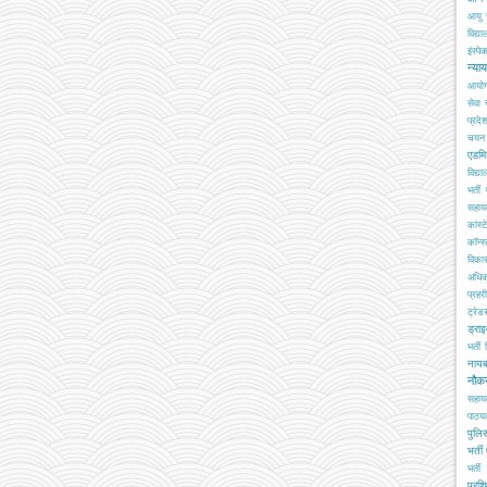
आयु 
विद्य
इंस्पेक
न्या
आयो
सेवा
प्रदे
चयन ब
एडमि
विद्य
भर्ती
सहा
कांस्
कॉन्स्
विका
अधिक
प्रहरी
ट्रेड
ड्रा
भर्ती
नाय
नौक
सहाय
पाठय
पुलिस
भर्ती
भर्ती 
प्रशि