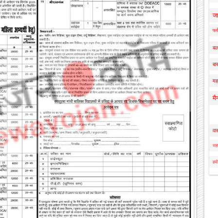
ज
फर्
बल
बार
मह
मै
वा
सहा
हमी