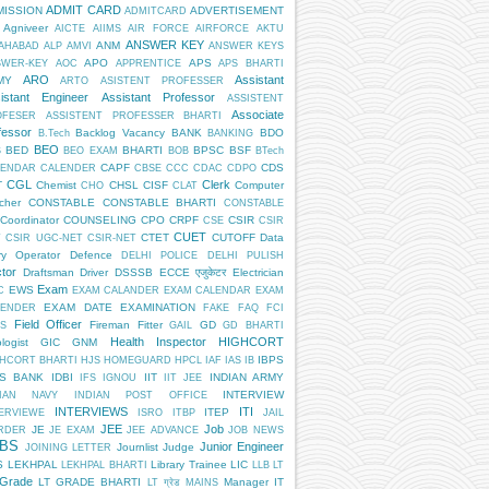
ADMIT CARD
MISSION
ADVERTISEMENT
ADMITCARD
Agniveer
AICTE
AIIMS
AIR FORCE
AIRFORCE
AKTU
ANSWER KEY
ANM
AHABAD
ALP
AMVI
ANSWER KEYS
APO
APS
SWER-KEY
AOC
APPRENTICE
APS BHARTI
ARO
Assistant
MY
ARTO
ASISTENT PROFESSER
istant Engineer
Assistant Professor
ASSISTENT
Associate
OFESER
ASSISTENT PROFESSER BHARTI
fessor
Backlog Vacancy
BANK
BDO
B.Tech
BANKING
BEO
BED
BHARTI
BPSC
BSF
S
BEO EXAM
BOB
BTech
CAPF
CDS
LENDAR
CALENDER
CBSE
CCC
CDAC
CDPO
CGL
Clerk
T
Chemist
CHSL
CISF
Computer
CHO
CLAT
cher
CONSTABLE
CONSTABLE BHARTI
CONSTABLE
Coordinator
COUNSELING
CPO
CRPF
CSIR
CSE
CSIR
CUET
CTET
CUTOFF
Data
T
CSIR UGC-NET
CSIR-NET
ry Operator
Defence
DELHI POLICE
DELHI PULISH
tor
Draftsman
Driver
DSSSB
ECCE एजुकेटर
Electrician
Exam
EWS
C
EXAM CALANDER
EXAM CALENDAR
EXAM
EXAM DATE
EXAMINATION
LENDER
FAKE
FAQ
FCI
Field Officer
Fireman
Fitter
GD
S
GAIL
GD BHARTI
Health Inspector
HIGHCORT
logist
GIC
GNM
IBPS
HCORT BHARTI
HJS
HOMEGUARD
HPCL
IAF
IAS
IB
PS BANK
IDBI
IIT
INDIAN ARMY
IFS
IGNOU
IIT JEE
INTERVIEW
DIAN NAVY
INDIAN POST OFFICE
INTERVIEWS
ITI
ITEP
ERVIEWE
ISRO
ITBP
JAIL
JEE
Job
JE
RDER
JE EXAM
JEE ADVANCE
JOB NEWS
BS
Junior Engineer
Journlist
Judge
JOINING LETTER
S
LEKHPAL
Library Trainee
LIC
LEKHPAL BHARTI
LLB
LT
 Grade
LT GRADE BHARTI
Manager IT
LT ग्रेड
MAINS