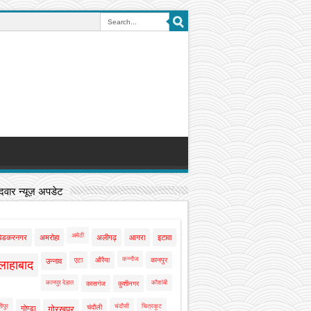
वार न्यूज़ अपडेट
अमेठी
बेडकरनगर
अमरोहा
अलीगढ़
आगरा
इटावा
कन्नौज
एटा
औरैया
कानपुर
उन्नाव
लाहाबाद
कानपुर देहात
कौशांबी
कासगंज
कुशीनगर
ीपुर
चंदौसी
चित्रकूट
चंदौली
गोण्डा
गोरखपुर