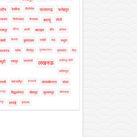
पीलीभीत
ालौन
देवरिया
प्रतापगढ़
फतेहपुर
रुखाबाद
फिरोजाबाद
फैजाबाद
बदायूं
बरेली
बलिया
बस्ती
बाँदा
बागपत
रामपुर
बहराइच
बिजनौर
भदोही
मऊ
ाबंकी
बुलंदशहर
मथुरा
मुजफ्फरनगर
महोबा
मिर्जापुर
मुरादाबाद
मेरठ
ाराजगंज
लखीमपुर खीरी
रायबरेली
नपुरी
रामपुर
लखनऊ
ललितपुर
श्रावस्ती
शाहजहाँपुर
राणसी
संतकबीरनगर
संभल
रनपुर
सोनभद्र
सिद्धार्थनगर
सीतापुर
सुल्तानपुर
रपुर
हाथरस
हरदोई