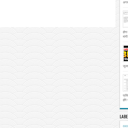
अगस्
होगा
मांग
जुला
प्रो
होंगे
LABE
690