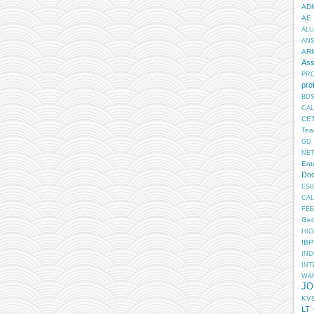
AD
AE
ALL
AN
AR
Ass
PR
pro
BD
CA
CE
Tea
GD
NE
Ent
Doc
ESI
CA
FEE
Geo
HIG
IB
IN
INT
WA
JO
KV
LT