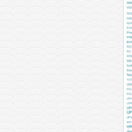
MB
VI
NE
NM
NU
EX
Pha
PR
BH
RE
RO
RR
SBI
Sof
Sto
Tec
TGT
UG
POL
POL
UP
UP
UP
UP
अग्न
चयन
प्रोफ
आंगन