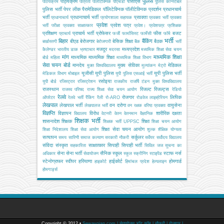
पुलिस
पाठ्यक्रम
पीसीएस
पाठयक्रम
पात्रता
पालीटेक्निक
पीएचडी
पुलिस कॉन्स्टेबल
पुलिस भर्ती
पेपर लीक
पैरामेडिकल
पॉलिटेक्निक
पॉलीटेक्निक
प्रदर्शन
प्रधानचार्य
भर्ती
प्रधानाचार्य भर्ती
प्रवक्ता
प्रधानाचार्य
प्रयोगशाला सहायक
प्रवक्ता भर्ती
प्रवक्ता
प्रवेश
प्रवेश पत्र
भर्ती परीक्षा
प्रवक्ता साक्षात्कार
प्रवेश।
प्रवेशपत्र
प्रशिक्षक
प्रशिक्षण
प्राचार्य भर्ती
प्रोफेसर
फीस
बजट
प्राचार्य
फर्जी
फार्मासिस्ट
फार्मेसी
फॉर्म
भर्ती
बिहार
बैंकिंग
बीएड
बेरोजगार
बेसिक शिक्षा
बैठक
बर्खास्तगी
बेरोजगारी
बैंक
भर्ती
मजदूर
मध्यप्रदेश
कैलेण्डर
भारतीय डाक
भ्रष्टाचार
मदरसा
मध्यमिक शिक्षा सेवा चयन
मांग
माध्यमिक शिक्षा
माध्यमिक
माध्यमिक शिक्षा
बोर्ड
महिला
माध्यमिक शिक्षा विभाग
सेवा चयन बोर्ड
मानदेय
मुख्य सेविका
मेडिकल
मुक्त विश्वविद्यालय
मूल्यांकन
मेट्रो
यूजीसी
यूपी पुलिस
यूपी पुलिस भर्ती
मेडिकल विभाग
मोबाइल
यूपी पुलिस एसआई भर्ती
रसोइया
यूपी बोर्ड
रजिस्ट्रार
रजिस्ट्रेशन
राजकीय
राजर्षि टंडन मुक्त विश्वविद्यालय
राजस्थान
रिजल्ट
रिजल्ट्स
राजस्व परिषद
राज्य शिक्षा सेवा चयन आयोग
रेडियो
रेलवे
रोजगार
लिपिक
ऑपरेटर
रेलवे भर्ती
रैंकिंग
रैली
रो-ARO
रोडवेज
लाइब्रेरियन
लेखपाल
लेखपाल भर्ती
वन दरोगा
वायुसेना
लेखपालज भर्ती
वन रक्षक
वरिष्ठ प्रवक्ता
विज्ञप्ति
विज्ञापन
विरोध
शारीरिक दक्षता
विद्यालय
वेटनरी
वेतन
वेतनमान
वैज्ञानिक
शिक्षक भर्ती
शासनादेश
शिक्षक
शिक्षा
शिक्षक भर्ती UPPSC
शिक्षा चयन आयोग
शिक्षा सेवा चयन आयोग
शिक्षा निदेशालय
शिक्षा सेवा आयोग
शुल्क
शैक्षिक योग्यता
सत्यापन
सर्कुलर
समय सारिणी
समाज कल्याण
सरकारी नौकरी
सर्वेयर
सर्वोदय विद्यालय
संविदा
संस्कृत
साक्षात्कार
सिपाही
सिपाही भर्ती
सहकारिता
सिविल जज
सूचना का
सेना
सेना भर्ती
सैनिक स्कूल
स्टाफ नर्स
अधिकार
सेवायोजन
स्कूल
स्क्रीनिंग
स्टाइपेंड
स्टेनोग्राफर
स्वीपर
हरियाणा
हाईकोर्ट
होमगार्ड
हाइकोर्ट
हिमांचल प्रदेश
हेल्पलाइन
होमगार्ड्स
Copyright © 2012 •
Sewayojan.com | सेवायोजन डॉट कॉम | नौकरी | रोजगार |