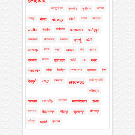
इलाहाबाद
कानपुर देहात
कौशांबी
कासगंज
कुशीनगर
गाजीपुर
चंदौसी
चित्रकूट
चंदौली
गोण्डा
गोरखपुर
पीलीभीत
जालौन
देवरिया
प्रतापगढ़
फतेहपुर
फर्रुखाबाद
फिरोजाबाद
फैजाबाद
बदायूं
बरेली
बलिया
बस्ती
बाँदा
बागपत
बलरामपुर
बहराइच
बिजनौर
भदोही
मऊ
बाराबंकी
बुलंदशहर
मथुरा
मुजफ्फरनगर
महोबा
मिर्जापुर
मुरादाबाद
मेरठ
महाराजगंज
लखीमपुर खीरी
रायबरेली
मैनपुरी
रामपुर
लखनऊ
ललितपुर
श्रावस्ती
शाहजहाँपुर
वाराणसी
संतकबीरनगर
संभल
सहारनपुर
सोनभद्र
सिद्धार्थनगर
सीतापुर
सुल्तानपुर
हमीरपुर
हाथरस
हरदोई