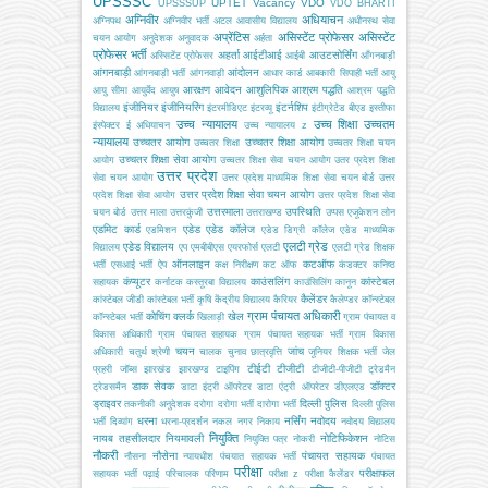
UPSSSC
UPTET
Vacancy
VDO
UPSSSUP
VDO BHARTI
अग्निवीर
अधियाचन
अग्निपथ
अग्निवीर भर्ती
अटल आवासीय विद्यालय
अधीनस्थ सेवा
अप्रेंटिस
असिस्टेंट प्रोफेसर
असिस्टेंट
चयन आयोग
अनुदेशक
अनुवादक
अर्हता
प्रोफेसर भर्ती
अहर्ता
आईटीआई
आउटसोर्सिंग
अस्सिटेंट प्रोफेसर
आईबी
आँगनबाड़ी
आंगनबाड़ी
आंदोलन
आंगनबाड़ी भर्ती
आंगनवाड़ी
आधार कार्ड
आबकारी सिपाही भर्ती
आयु
आरक्षण
आवेदन
आशुलिपिक
आश्रम पद्धति
आयु सीमा
आयुर्वेद
आयुष
आश्रम पद्धति
इंजीनियर
इंजीनियरिंग
इंटर्नशिप
विद्यालय
इंटरमीडिएट
इंटरव्यू
इंटीग्रेटेड बीएड
इस्तीफा
उच्च न्यायालय
उच्च शिक्षा
उच्चतम
इंस्पेक्टर
ई अधियाचन
उच्च न्यायालय z
न्यायालय
उच्चतर आयोग
उच्चतर शिक्षा आयोग
उच्चतर शिक्षा
उच्चतर शिक्षा चयन
उच्चतर शिक्षा सेवा आयोग
आयोग
उच्चतर शिक्षा सेवा चयन आयोग
उतर प्रदेश शिक्षा
उत्तर प्रदेश
सेवा चयन आयोग
उत्तर प्रदेश माध्यमिक शिक्षा सेवा चयन बोर्ड
उत्तर
उत्तर प्रदेश शिक्षा सेवा चयन आयोग
प्रदेश शिक्षा सेवा आयोग
उत्तर प्रदेश शिक्षा सेवा
उत्तरमाला
उपस्थिति
चयन बोर्ड
उत्तर माला
उत्तरकुंजी
उत्तराखण्ड
उप्पस
एजूकेशन लोन
एडमिट कार्ड
एडेड
एडेड कॉलेज
एडमिशन
एडेड डिग्री कॉलेज
एडेड माध्यमिक
एलटी ग्रेड
एडेड विद्यालय
विद्यालय
एप
एमबीबीएस
एयरफोर्स
एलटी
एलटी ग्रेड शिक्षक
ऑनलाइन
कटऑफ
भर्ती
एसआई भर्ती
ऐप
कक्ष निरीक्षण
कट ऑफ
कंडक्टर
कनिष्ठ
कंप्यूटर
काउंसलिंग
कांस्टेबल
सहायक
कर्नाटक
कस्तूरबा विद्यालय
काउंसिलिंग
कानून
कैलेंडर
कांस्टेबल जीडी
कांस्टेबल भर्ती
कृषि
केंद्रीय विद्यालय
कैरियर
कैलेण्डर
कॉन्स्टेबल
ग्राम पंचायत अधिकारी
कोचिंग
क्लर्क
खेल
कॉन्स्टेबल भर्ती
खिलाड़ी
ग्राम पंचायत व
विकास अधिकारी
ग्राम पंचायत सहायक
ग्राम पंचायत सहायक भर्ती
ग्राम विकास
चयन
जांच
अधिकारी
चतुर्थ श्रेणी
चालक
चुनाव
छात्रवृत्ति
जूनियर शिक्षक भर्ती
जेल
टीईटी
टीजीटी
प्रहरी
जॉब्स
झारखंड
झारखण्ड
टाइपिंग
टीजीटी-पीजीटी
ट्रेडमैन
डाक सेवक
डॉक्टर
ट्रेडसमैन
डाटा इंट्री ऑपरेटर
डाटा एंट्री ऑपरेटर
डीएलएड
ड्राइवर
दिल्ली पुलिस
तकनीकी अनुदेशक
दरोगा
दरोगा भर्ती
दारोगा भर्ती
दिल्ली पुलिस
धरना
नर्सिंग
नवोदय
भर्ती
दिव्यांग
धरना-प्रदर्शन
नकल
नगर निकाय
नवोदय विद्यालय
नियुक्ति
नायब तहसीलदार
नियमावली
नोटिफिकेशन
नियुक्ति पत्र
नोकरी
नोटिस
नौकरी
नौसेना
पंचायत सहायक
नौसना
न्यायधीश
पंचयात सहायक भर्ती
पंचायत
परीक्षा
परीक्षाफल
सहायक भर्ती
पढ़ाई
परिचालक
परिणाम
परीक्षा z
परीक्षा कैलेंडर