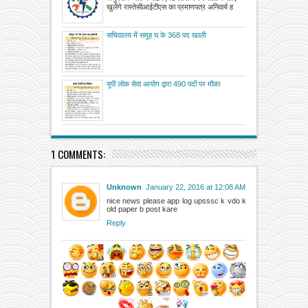
होने से भर्ती में शामिल नहीं हो पा रहे अभ्यर्थी
खुलेंगे रास्तेसीआईटीएस का प्रमाणपत्र अनिवार्य ह
सचिवालय में समूह घ के 368 पद खाली
यूपी लोक सेवा आयोग द्वारा 490 पदों पर मौका
1 COMMENTS:
Unknown
January 22, 2016 at 12:08 AM
nice news please app log upsssc k vdo k
old paper b post kare
Reply