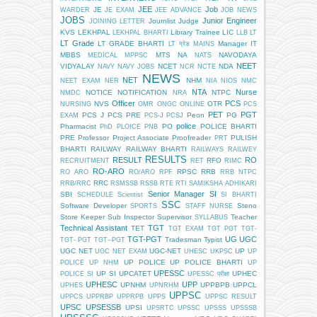
JEE
Job
JE
WARDER
JE EXAM
JEE ADVANCE
JOB NEWS
JOBS
Junior Engineer
Journlist
Judge
JOINING LETTER
KVS
LEKHPAL
Library Trainee
LIC
LEKHPAL BHARTI
LLB
LT
LT Grade
LT GRADE BHARTI
Manager IT
LT ग्रेड
MAINS
MBBS
MTS
NA
NAVODAYA
MEDICAL
MPPSC
NATS
NEET
VIDYALAY
NCET
NDA
NAVY
NAVY JOBS
NCR
NCTE
NEWS
NET
NHM
NEET EXAM
NER
NIA
NIOS
NMC
NTA
Nurse
NOTICE
NOTIFICATION
NTPC
NMDC
NRA
Officer
PCS
NVS
OTR
NURSING
OMR
ONGC
ONLINE
PCS
PET
PGT
PCS J
PCS PRE
Peon
PG
EXAM
PCS-J
PCSJ
police
Pharmacist
PO
POLICE BHARTI
PhD
PLOICE
PNB
PRE
Professor
Project Associate
Proofreader
PULISH
PRT
BHARTI
RAILWAY
RAILWAY BHARTI
RAILWAYS
RAILWEY
RESULTS
RESULT
RO
RFO
RECRUITMENT
RET
RIMC
RO-ARO
RPSC
RRB
RO ARO
RO/ARO
RPF
RRB NTPC
RRC
RRB/RRC
RSMSSB
RSSB
RTE
RTI
SAMIKSHA ADHIKARI
Senior Manager
SI
SBI
SCHEDULE
Scientist
SI BHARTI
SSC
Software Developer
Steno
SPORTS
STAFF NURSE
Store Keeper
Sub Inspector
Supervisor
Teacher
SYLLABUS
Technical Assistant
TGT
TET
TGT EXAM
TGT PGT
TGT-
TGT-PGT
UG
UGC
Tradesman
Typist
TGT- PGT
TGT--PGT
UGC NET
UGC-NET
UP
UGC NET EXAM
UHESC
UKPSC
UP
UP POLICE
UP POLICE BHARTI
POLICE
UP NHM
UP
UPESSC
UP SI
UPCATET
UPHEC
POLICE SI
UPESSC परीक्षा
UPHESC
UPP
UPNHM
UPPBPB
UPPCL
UPHES
UPNRHM
UPPSC
UPPCS
UPPRBP
UPPRPB
UPPS
UPPSC RESULT
UPSC
UPSESSB
UPSI
UPSRTC
UPSSC
UPSSS
UPSSSB