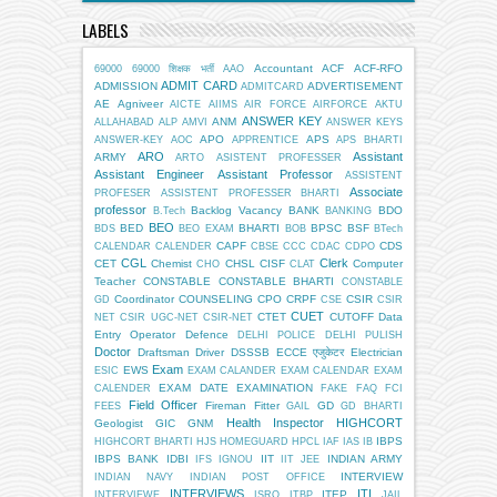
LABELS
Accountant
ACF
ACF-RFO
69000
69000 शिक्षक भर्ती
AAO
ADMIT CARD
ADMISSION
ADVERTISEMENT
ADMITCARD
AE
Agniveer
AICTE
AIIMS
AIR FORCE
AIRFORCE
AKTU
ANSWER KEY
ANM
ALLAHABAD
ALP
AMVI
ANSWER KEYS
APO
APS
ANSWER-KEY
AOC
APPRENTICE
APS BHARTI
ARO
Assistant
ARMY
ARTO
ASISTENT PROFESSER
Assistant Engineer
Assistant Professor
ASSISTENT
Associate
PROFESER
ASSISTENT PROFESSER BHARTI
professor
Backlog Vacancy
BANK
BDO
B.Tech
BANKING
BEO
BED
BHARTI
BPSC
BSF
BDS
BEO EXAM
BOB
BTech
CAPF
CDS
CALENDAR
CALENDER
CBSE
CCC
CDAC
CDPO
CGL
Clerk
CET
Chemist
CHSL
CISF
Computer
CHO
CLAT
Teacher
CONSTABLE
CONSTABLE BHARTI
CONSTABLE
Coordinator
COUNSELING
CPO
CRPF
CSIR
GD
CSE
CSIR
CUET
CTET
CUTOFF
Data
NET
CSIR UGC-NET
CSIR-NET
Entry Operator
Defence
DELHI POLICE
DELHI PULISH
Doctor
Draftsman
Driver
DSSSB
ECCE एजुकेटर
Electrician
Exam
EWS
ESIC
EXAM CALANDER
EXAM CALENDAR
EXAM
EXAM DATE
EXAMINATION
CALENDER
FAKE
FAQ
FCI
Field Officer
Fireman
Fitter
GD
FEES
GAIL
GD BHARTI
Health Inspector
HIGHCORT
Geologist
GIC
GNM
IBPS
HIGHCORT BHARTI
HJS
HOMEGUARD
HPCL
IAF
IAS
IB
IBPS BANK
IDBI
IIT
INDIAN ARMY
IFS
IGNOU
IIT JEE
INTERVIEW
INDIAN NAVY
INDIAN POST OFFICE
INTERVIEWS
ITI
ITEP
INTERVIEWE
ISRO
ITBP
JAIL