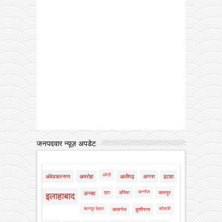
जनपदवार न्यूज़ अपडेट
अमेठी
अंबेडकरनगर
अमरोहा
अलीगढ़
आगरा
इटावा
कन्नौज
एटा
औरैया
कानपुर
उन्नाव
इलाहाबाद
कानपुर देहात
कौशांबी
कासगंज
कुशीनगर