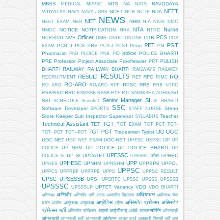
MBBS
MTS
NA
NAVODAYA
MEDICAL
MPPSC
NATS
NEET
VIDYALAY
NCET
NDA
NAVY
NAVY JOBS
NCR
NCTE
NEWS
NET
NHM
NEET EXAM
NER
NIA
NIOS
NMC
NTA
Nurse
NOTICE
NOTIFICATION
NTPC
NMDC
NRA
Officer
PCS
NVS
OTR
NURSING
OMR
ONGC
ONLINE
PCS
PET
PGT
PCS J
PCS PRE
Peon
PG
EXAM
PCS-J
PCSJ
police
Pharmacist
PO
POLICE BHARTI
PhD
PLOICE
PNB
PRE
Professor
Project Associate
Proofreader
PULISH
PRT
BHARTI
RAILWAY
RAILWAY BHARTI
RAILWAYS
RAILWEY
RESULTS
RESULT
RO
RFO
RECRUITMENT
RET
RIMC
RO-ARO
RPSC
RRB
RO ARO
RO/ARO
RPF
RRB NTPC
RRC
RRB/RRC
RSMSSB
RSSB
RTE
RTI
SAMIKSHA ADHIKARI
Senior Manager
SI
SBI
SCHEDULE
Scientist
SI BHARTI
SSC
Software Developer
Steno
SPORTS
STAFF NURSE
Store Keeper
Sub Inspector
Supervisor
Teacher
SYLLABUS
Technical Assistant
TGT
TET
TGT EXAM
TGT PGT
TGT-
TGT-PGT
UG
UGC
Tradesman
Typist
TGT- PGT
TGT--PGT
UGC NET
UGC-NET
UP
UGC NET EXAM
UHESC
UKPSC
UP
UP POLICE
UP POLICE BHARTI
POLICE
UP NHM
UP
UPESSC
UP SI
UPCATET
UPHEC
POLICE SI
UPESSC परीक्षा
UPHESC
UPP
UPNHM
UPPBPB
UPPCL
UPHES
UPNRHM
UPPSC
UPPCS
UPPRBP
UPPRPB
UPPS
UPPSC RESULT
UPSC
UPSESSB
UPSI
UPSRTC
UPSSC
UPSSS
UPSSSB
UPSSSC
UPTET
Vacancy
VDO
UPSSSUP
VDO BHARTI
अग्निवीर
अधियाचन
अग्निपथ
अग्निवीर भर्ती
अटल आवासीय विद्यालय
अधीनस्थ सेवा
अप्रेंटिस
असिस्टेंट प्रोफेसर
असिस्टेंट
चयन आयोग
अनुदेशक
अनुवादक
अर्हता
प्रोफेसर भर्ती
अहर्ता
आईटीआई
आउटसोर्सिंग
अस्सिटेंट प्रोफेसर
आईबी
आँगनबाड़ी
आंगनबाड़ी
आंदोलन
आंगनबाड़ी भर्ती
आंगनवाड़ी
आधार कार्ड
आबकारी सिपाही भर्ती
आयु