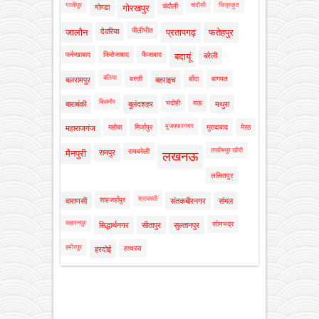
गाजीपुर
चंदौसी
चित्रकूट
चंदौली
गोण्डा
गोरखपुर
पीलीभीत
जालौन
देवरिया
प्रतापगढ़
फतेहपुर
फर्रुखाबाद
फिरोजाबाद
फैजाबाद
बदायूं
बरेली
बलिया
बस्ती
बाँदा
बागपत
बलरामपुर
बहराइच
बिजनौर
भदोही
मऊ
बाराबंकी
बुलंदशहर
मथुरा
मुजफ्फरनगर
महोबा
मिर्जापुर
मुरादाबाद
मेरठ
महाराजगंज
लखीमपुर खीरी
रायबरेली
मैनपुरी
रामपुर
लखनऊ
ललितपुर
श्रावस्ती
शाहजहाँपुर
वाराणसी
संतकबीरनगर
संभल
सहारनपुर
सोनभद्र
सिद्धार्थनगर
सीतापुर
सुल्तानपुर
हमीरपुर
हाथरस
हरदोई