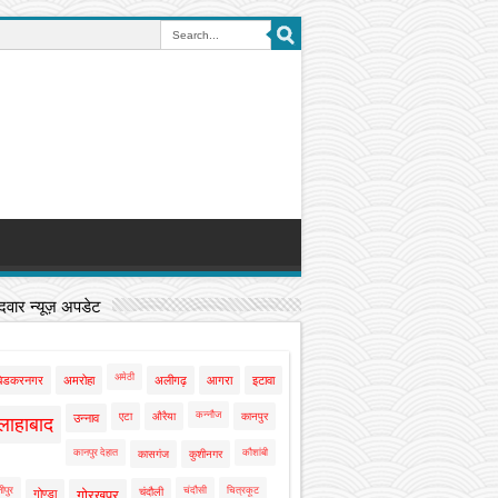
वार न्यूज़ अपडेट
अमेठी
बेडकरनगर
अमरोहा
अलीगढ़
आगरा
इटावा
कन्नौज
एटा
औरैया
कानपुर
उन्नाव
लाहाबाद
कानपुर देहात
कौशांबी
कासगंज
कुशीनगर
ीपुर
चंदौसी
चित्रकूट
चंदौली
गोण्डा
गोरखपुर