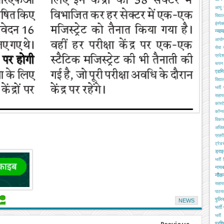
आयु 
विद्य
इंस्पेक
न्या
आयो
सेवा
प्रदे
चयन ब
एडमि
विद्य
भर्ती
सहा
कांस्
कॉन्स्
विका
अधिक
प्रहरी
ट्रेड
ड्रा
भर्ती
नाय
नौक
सहाय
पाठय
पुलिस
NEWS
भर्ती
भर्ती 
प्रशि