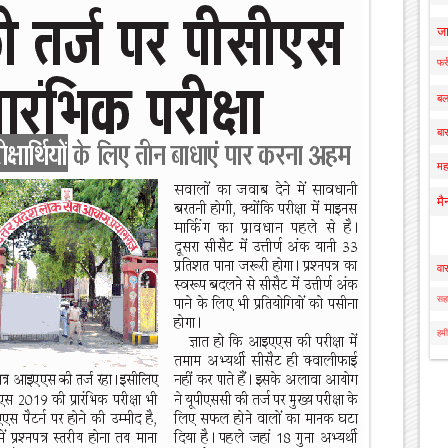
ज
फर्
बल
बार
मह
मै
वा
सहा
हमी