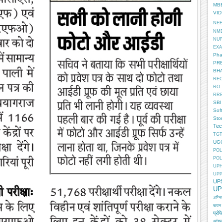
MB
VI
NE
NM
NU
EX
Pha
PR
BH
RE
RO
RR
SBI
Sof
Sto
Tec
TGT
UG
POL
POL
UP
UP
UP
UP
अग्न
चयन
प्रोफ
आंगन