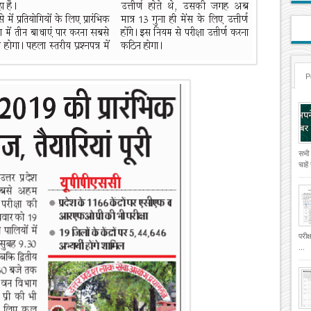
P
सभी
चाहे
परीक
...