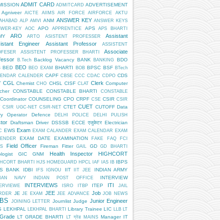
ADMIT CARD
MISSION
ADVERTISEMENT
ADMITCARD
Agniveer
AICTE
AIIMS
AIR FORCE
AIRFORCE
AKTU
ANSWER KEY
ANM
AHABAD
ALP
AMVI
ANSWER KEYS
APO
APS
SWER-KEY
AOC
APPRENTICE
APS BHARTI
ARO
Assistant
MY
ARTO
ASISTENT PROFESSER
istant Engineer
Assistant Professor
ASSISTENT
Associate
OFESER
ASSISTENT PROFESSER BHARTI
fessor
Backlog Vacancy
BANK
BDO
B.Tech
BANKING
BEO
BED
BHARTI
BPSC
BSF
S
BEO EXAM
BOB
BTech
CAPF
CDS
LENDAR
CALENDER
CBSE
CCC
CDAC
CDPO
CGL
Clerk
T
Chemist
CHSL
CISF
Computer
CHO
CLAT
cher
CONSTABLE
CONSTABLE BHARTI
CONSTABLE
Coordinator
COUNSELING
CPO
CRPF
CSIR
CSE
CSIR
CUET
CTET
CUTOFF
Data
T
CSIR UGC-NET
CSIR-NET
ry Operator
Defence
DELHI POLICE
DELHI PULISH
tor
Draftsman
Driver
DSSSB
ECCE एजुकेटर
Electrician
Exam
EWS
C
EXAM CALANDER
EXAM CALENDAR
EXAM
EXAM DATE
EXAMINATION
LENDER
FAKE
FAQ
FCI
Field Officer
Fireman
Fitter
GD
S
GAIL
GD BHARTI
Health Inspector
HIGHCORT
logist
GIC
GNM
IBPS
HCORT BHARTI
HJS
HOMEGUARD
HPCL
IAF
IAS
IB
PS BANK
IDBI
IIT
INDIAN ARMY
IFS
IGNOU
IIT JEE
INTERVIEW
DIAN NAVY
INDIAN POST OFFICE
INTERVIEWS
ITI
ITEP
ERVIEWE
ISRO
ITBP
JAIL
JEE
Job
JE
RDER
JE EXAM
JEE ADVANCE
JOB NEWS
BS
Junior Engineer
Journlist
Judge
JOINING LETTER
S
LEKHPAL
Library Trainee
LIC
LEKHPAL BHARTI
LLB
LT
 Grade
LT GRADE BHARTI
Manager IT
LT ग्रेड
MAINS