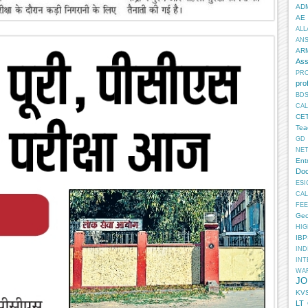
AD
AE
ALL
AN
AR
Ass
PR
pro
BD
CA
CE
Tea
GD
NE
Ent
Doc
ESI
CA
FEE
Geo
HIG
IB
IN
INT
WA
JO
KV
LT