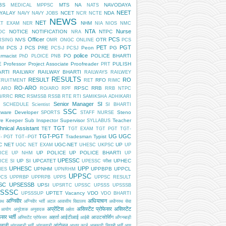
BS
MTS
NA
NAVODAYA
MEDICAL
MPPSC
NATS
NEET
DYALAY
NCET
NDA
NAVY
NAVY JOBS
NCR
NCTE
NEWS
NET
NHM
ET EXAM
NER
NIA
NIOS
NMC
NTA
Nurse
NOTICE
NOTIFICATION
NTPC
DC
NRA
Officer
PCS
NVS
OTR
RSING
OMR
ONGC
ONLINE
PCS
PET
PGT
PCS J
PCS PRE
Peon
PG
AM
PCS-J
PCSJ
police
rmacist
PO
POLICE BHARTI
PhD
PLOICE
PNB
E
Professor
Project Associate
Proofreader
PULISH
PRT
ARTI
RAILWAY
RAILWAY BHARTI
RAILWAYS
RAILWEY
RESULTS
RESULT
RO
RFO
CRUITMENT
RET
RIMC
RO-ARO
RPSC
RRB
 ARO
RO/ARO
RPF
RRB NTPC
RRC
B/RRC
RSMSSB
RSSB
RTE
RTI
SAMIKSHA ADHIKARI
Senior Manager
SI
SCHEDULE
Scientist
SI BHARTI
SSC
tware Developer
Steno
SPORTS
STAFF NURSE
re Keeper
Sub Inspector
Supervisor
Teacher
SYLLABUS
hnical Assistant
TGT
TET
TGT EXAM
TGT PGT
TGT-
TGT-PGT
UG
UGC
Tradesman
Typist
- PGT
TGT--PGT
C NET
UGC-NET
UP
UGC NET EXAM
UHESC
UKPSC
UP
UP POLICE
UP POLICE BHARTI
ICE
UP NHM
UP
UPESSC
UP SI
UPCATET
UPHEC
ICE SI
UPESSC परीक्षा
UPHESC
UPP
UPNHM
UPPBPB
UPPCL
HES
UPNRHM
UPPSC
PCS
UPPRBP
UPPRPB
UPPS
UPPSC RESULT
SC
UPSESSB
UPSI
UPSRTC
UPSSC
UPSSS
UPSSSB
SSSC
UPTET
Vacancy
VDO
UPSSSUP
VDO BHARTI
अग्निवीर
अधियाचन
िपथ
अग्निवीर भर्ती
अटल आवासीय विद्यालय
अधीनस्थ सेवा
अप्रेंटिस
असिस्टेंट प्रोफेसर
असिस्टेंट
 आयोग
अनुदेशक
अनुवादक
अर्हता
ेसर भर्ती
अहर्ता
आईटीआई
आउटसोर्सिंग
अस्सिटेंट प्रोफेसर
आईबी
आँगनबाड़ी
बाड़ी
आंदोलन
आंगनबाड़ी भर्ती
आंगनवाड़ी
आधार कार्ड
आबकारी सिपाही भर्ती
आयु