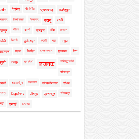
पीलीभीत
ालौन
देवरिया
प्रतापगढ़
फतेहपुर
रुखाबाद
फिरोजाबाद
फैजाबाद
बदायूं
बरेली
बलिया
बस्ती
बाँदा
बागपत
रामपुर
बहराइच
बिजनौर
भदोही
मऊ
ाबंकी
बुलंदशहर
मथुरा
मुजफ्फरनगर
महोबा
मिर्जापुर
मुरादाबाद
मेरठ
ाराजगंज
लखीमपुर खीरी
रायबरेली
नपुरी
रामपुर
लखनऊ
ललितपुर
श्रावस्ती
शाहजहाँपुर
राणसी
संतकबीरनगर
संभल
रनपुर
सोनभद्र
सिद्धार्थनगर
सीतापुर
सुल्तानपुर
रपुर
हाथरस
हरदोई