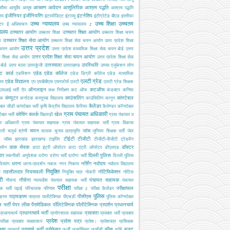
आरक्षण
आवेदन
आशुलिपिक
आश्रम पद्धति
सीमा
आयुर्वेद
आयुष
आश्रम पद्धति
इंजीनियर
इंजीनियरिंग
इंटर्नशिप
ालय
इंटरमीडिएट
इंटरव्यू
इंटीग्रेटेड बीएड
इस्तीफा
उच्च न्यायालय
उच्च शिक्षा
उच्चतम
्टर
ई अधियाचन
उच्च न्यायालय z
यालय
उच्चतर आयोग
उच्चतर शिक्षा आयोग
उच्चतर शिक्षा
उच्चतर शिक्षा चयन
उच्चतर शिक्षा सेवा आयोग
ग
उच्चतर शिक्षा सेवा चयन आयोग
उतर प्रदेश शिक्षा
उत्तर प्रदेश
 चयन आयोग
उत्तर प्रदेश माध्यमिक शिक्षा सेवा चयन बोर्ड
उत्तर
उत्तर प्रदेश शिक्षा सेवा चयन आयोग
श शिक्षा सेवा आयोग
उत्तर प्रदेश शिक्षा सेवा
उत्तरमाला
उपस्थिति
ोर्ड
उत्तर माला
उत्तरकुंजी
उत्तराखण्ड
उप्पस
एजूकेशन लोन
ट कार्ड
एडेड
एडेड कॉलेज
एडमिशन
एडेड डिग्री कॉलेज
एडेड माध्यमिक
एलटी ग्रेड
एडेड विद्यालय
ालय
एप
एमबीबीएस
एयरफोर्स
एलटी
एलटी ग्रेड शिक्षक
ऑनलाइन
कटऑफ
एसआई भर्ती
ऐप
कक्ष निरीक्षण
कट ऑफ
कंडक्टर
कनिष्ठ
कंप्यूटर
काउंसलिंग
कांस्टेबल
यक
कर्नाटक
कस्तूरबा विद्यालय
काउंसिलिंग
कानून
कैलेंडर
टेबल जीडी
कांस्टेबल भर्ती
कृषि
केंद्रीय विद्यालय
कैरियर
कैलेण्डर
कॉन्स्टेबल
ग्राम पंचायत अधिकारी
कोचिंग
क्लर्क
खेल
टेबल भर्ती
खिलाड़ी
ग्राम पंचायत व
स अधिकारी
ग्राम पंचायत सहायक
ग्राम पंचायत सहायक भर्ती
ग्राम विकास
चयन
जांच
ारी
चतुर्थ श्रेणी
चालक
चुनाव
छात्रवृत्ति
जूनियर शिक्षक भर्ती
जेल
टीईटी
टीजीटी
जॉब्स
झारखंड
झारखण्ड
टाइपिंग
टीजीटी-पीजीटी
ट्रेडमैन
डाक सेवक
डॉक्टर
समैन
डाटा इंट्री ऑपरेटर
डाटा एंट्री ऑपरेटर
डीएलएड
इवर
दिल्ली पुलिस
तकनीकी अनुदेशक
दरोगा
दरोगा भर्ती
दारोगा भर्ती
दिल्ली पुलिस
धरना
नर्सिंग
नवोदय
दिव्यांग
धरना-प्रदर्शन
नकल
नगर निकाय
नवोदय विद्यालय
नियुक्ति
ब तहसीलदार
नियमावली
नोटिफिकेशन
नियुक्ति पत्र
नोकरी
नोटिस
री
नौसेना
पंचायत सहायक
नौसना
न्यायधीश
पंचयात सहायक भर्ती
पंचायत
परीक्षा
परीक्षाफल
क भर्ती
पढ़ाई
परिचालक
परिणाम
परीक्षा z
परीक्षा कैलेंडर
पुलिस
पाठ्यक्रम
पीसीएस
क्रम
पात्रता
पालीटेक्निक
पीएचडी
पुलिस कॉन्स्टेबल
 भर्ती
पेपर लीक
पैरामेडिकल
पॉलिटेक्निक
पॉलीटेक्निक
प्रदर्शन
प्रधानचार्य
प्रधानाचार्य भर्ती
प्रवक्ता
प्रधानाचार्य
प्रयोगशाला सहायक
प्रवक्ता भर्ती
प्रवक्ता
प्रवेश
प्रवेश पत्र
परीक्षा
प्रवक्ता साक्षात्कार
प्रवेश।
प्रवेशपत्र
प्रशिक्षक
क्षण
प्राचार्य भर्ती
प्रोफेसर
फीस
बजट
प्राचार्य
फर्जी
फार्मासिस्ट
फार्मेसी
फॉर्म