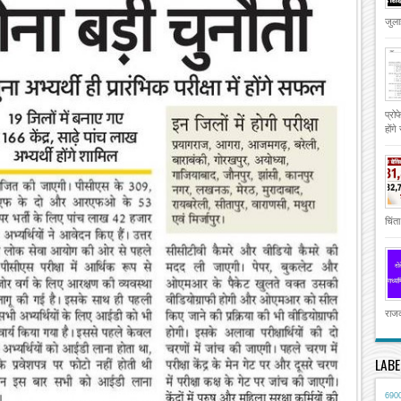
जुला
प्रो
होंगे
चिंता
राजक
LABE
690