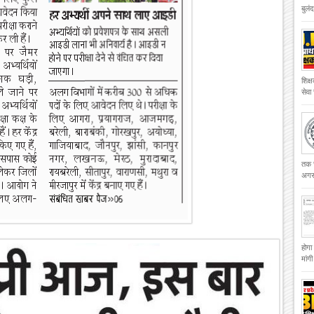
बुलं
शिक्
सेवा
तक च
अगस्
होगा
मांग