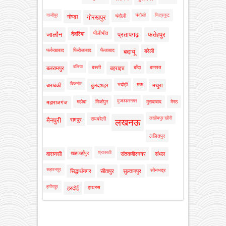
गाजीपुर
चंदौसी
चित्रकूट
चंदौली
गोण्डा
गोरखपुर
पीलीभीत
जालौन
देवरिया
प्रतापगढ़
फतेहपुर
फर्रुखाबाद
फिरोजाबाद
फैजाबाद
बदायूं
बरेली
बलिया
बस्ती
बाँदा
बागपत
बलरामपुर
बहराइच
बिजनौर
भदोही
मऊ
बाराबंकी
बुलंदशहर
मथुरा
मुजफ्फरनगर
महोबा
मिर्जापुर
मुरादाबाद
मेरठ
महाराजगंज
लखीमपुर खीरी
रायबरेली
मैनपुरी
रामपुर
लखनऊ
ललितपुर
श्रावस्ती
शाहजहाँपुर
वाराणसी
संतकबीरनगर
संभल
सहारनपुर
सोनभद्र
सिद्धार्थनगर
सीतापुर
सुल्तानपुर
हमीरपुर
हाथरस
हरदोई