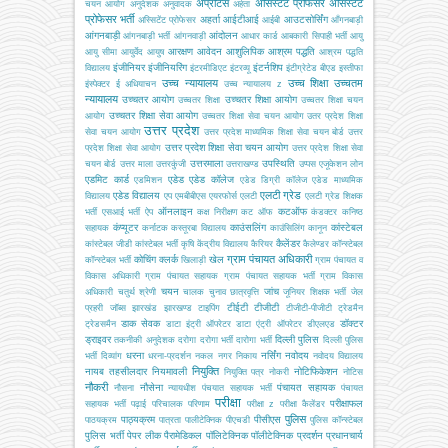
अप्रेंटिस
असिस्टेंट प्रोफेसर
असिस्टेंट
चयन आयोग
अनुदेशक
अनुवादक
अर्हता
प्रोफेसर भर्ती
अहर्ता
आईटीआई
आउटसोर्सिंग
अस्सिटेंट प्रोफेसर
आईबी
आँगनबाड़ी
आंगनबाड़ी
आंदोलन
आंगनबाड़ी भर्ती
आंगनवाड़ी
आधार कार्ड
आबकारी सिपाही भर्ती
आयु
आरक्षण
आवेदन
आशुलिपिक
आश्रम पद्धति
आयु सीमा
आयुर्वेद
आयुष
आश्रम पद्धति
इंजीनियर
इंजीनियरिंग
इंटर्नशिप
विद्यालय
इंटरमीडिएट
इंटरव्यू
इंटीग्रेटेड बीएड
इस्तीफा
उच्च न्यायालय
उच्च शिक्षा
उच्चतम
इंस्पेक्टर
ई अधियाचन
उच्च न्यायालय z
न्यायालय
उच्चतर आयोग
उच्चतर शिक्षा आयोग
उच्चतर शिक्षा
उच्चतर शिक्षा चयन
उच्चतर शिक्षा सेवा आयोग
आयोग
उच्चतर शिक्षा सेवा चयन आयोग
उतर प्रदेश शिक्षा
उत्तर प्रदेश
सेवा चयन आयोग
उत्तर प्रदेश माध्यमिक शिक्षा सेवा चयन बोर्ड
उत्तर
उत्तर प्रदेश शिक्षा सेवा चयन आयोग
प्रदेश शिक्षा सेवा आयोग
उत्तर प्रदेश शिक्षा सेवा
उत्तरमाला
उपस्थिति
चयन बोर्ड
उत्तर माला
उत्तरकुंजी
उत्तराखण्ड
उप्पस
एजूकेशन लोन
एडमिट कार्ड
एडेड
एडेड कॉलेज
एडमिशन
एडेड डिग्री कॉलेज
एडेड माध्यमिक
एलटी ग्रेड
एडेड विद्यालय
विद्यालय
एप
एमबीबीएस
एयरफोर्स
एलटी
एलटी ग्रेड शिक्षक
ऑनलाइन
कटऑफ
भर्ती
एसआई भर्ती
ऐप
कक्ष निरीक्षण
कट ऑफ
कंडक्टर
कनिष्ठ
कंप्यूटर
काउंसलिंग
कांस्टेबल
सहायक
कर्नाटक
कस्तूरबा विद्यालय
काउंसिलिंग
कानून
कैलेंडर
कांस्टेबल जीडी
कांस्टेबल भर्ती
कृषि
केंद्रीय विद्यालय
कैरियर
कैलेण्डर
कॉन्स्टेबल
ग्राम पंचायत अधिकारी
कोचिंग
क्लर्क
खेल
कॉन्स्टेबल भर्ती
खिलाड़ी
ग्राम पंचायत व
विकास अधिकारी
ग्राम पंचायत सहायक
ग्राम पंचायत सहायक भर्ती
ग्राम विकास
चयन
जांच
अधिकारी
चतुर्थ श्रेणी
चालक
चुनाव
छात्रवृत्ति
जूनियर शिक्षक भर्ती
जेल
टीईटी
टीजीटी
प्रहरी
जॉब्स
झारखंड
झारखण्ड
टाइपिंग
टीजीटी-पीजीटी
ट्रेडमैन
डाक सेवक
डॉक्टर
ट्रेडसमैन
डाटा इंट्री ऑपरेटर
डाटा एंट्री ऑपरेटर
डीएलएड
ड्राइवर
दिल्ली पुलिस
तकनीकी अनुदेशक
दरोगा
दरोगा भर्ती
दारोगा भर्ती
दिल्ली पुलिस
धरना
नर्सिंग
नवोदय
भर्ती
दिव्यांग
धरना-प्रदर्शन
नकल
नगर निकाय
नवोदय विद्यालय
नियुक्ति
नायब तहसीलदार
नियमावली
नोटिफिकेशन
नियुक्ति पत्र
नोकरी
नोटिस
नौकरी
नौसेना
पंचायत सहायक
नौसना
न्यायधीश
पंचयात सहायक भर्ती
पंचायत
परीक्षा
परीक्षाफल
सहायक भर्ती
पढ़ाई
परिचालक
परिणाम
परीक्षा z
परीक्षा कैलेंडर
पुलिस
पाठ्यक्रम
पीसीएस
पाठयक्रम
पात्रता
पालीटेक्निक
पीएचडी
पुलिस कॉन्स्टेबल
पुलिस भर्ती
पेपर लीक
पैरामेडिकल
पॉलिटेक्निक
पॉलीटेक्निक
प्रदर्शन
प्रधानचार्य