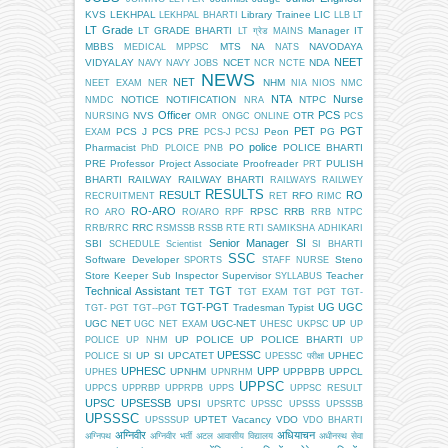
KVS
LEKHPAL
Library Trainee
LIC
LEKHPAL BHARTI
LLB
LT
LT Grade
LT GRADE BHARTI
Manager IT
LT ग्रेड
MAINS
MBBS
MTS
NA
NAVODAYA
MEDICAL
MPPSC
NATS
NEET
VIDYALAY
NCET
NDA
NAVY
NAVY JOBS
NCR
NCTE
NEWS
NET
NHM
NEET EXAM
NER
NIA
NIOS
NMC
NTA
Nurse
NOTICE
NOTIFICATION
NTPC
NMDC
NRA
Officer
PCS
NVS
OTR
NURSING
OMR
ONGC
ONLINE
PCS
PET
PGT
PCS J
PCS PRE
Peon
PG
EXAM
PCS-J
PCSJ
police
Pharmacist
PO
POLICE BHARTI
PhD
PLOICE
PNB
PRE
Professor
Project Associate
Proofreader
PULISH
PRT
BHARTI
RAILWAY
RAILWAY BHARTI
RAILWAYS
RAILWEY
RESULTS
RESULT
RO
RFO
RECRUITMENT
RET
RIMC
RO-ARO
RPSC
RRB
RO ARO
RO/ARO
RPF
RRB NTPC
RRC
RRB/RRC
RSMSSB
RSSB
RTE
RTI
SAMIKSHA ADHIKARI
Senior Manager
SI
SBI
SCHEDULE
Scientist
SI BHARTI
SSC
Software Developer
Steno
SPORTS
STAFF NURSE
Store Keeper
Sub Inspector
Supervisor
Teacher
SYLLABUS
Technical Assistant
TGT
TET
TGT EXAM
TGT PGT
TGT-
TGT-PGT
UG
UGC
Tradesman
Typist
TGT- PGT
TGT--PGT
UGC NET
UGC-NET
UP
UGC NET EXAM
UHESC
UKPSC
UP
UP POLICE
UP POLICE BHARTI
POLICE
UP NHM
UP
UPESSC
UP SI
UPCATET
UPHEC
POLICE SI
UPESSC परीक्षा
UPHESC
UPP
UPNHM
UPPBPB
UPPCL
UPHES
UPNRHM
UPPSC
UPPCS
UPPRBP
UPPRPB
UPPS
UPPSC RESULT
UPSC
UPSESSB
UPSI
UPSRTC
UPSSC
UPSSS
UPSSSB
UPSSSC
UPTET
Vacancy
VDO
UPSSSUP
VDO BHARTI
अग्निवीर
अधियाचन
अग्निपथ
अग्निवीर भर्ती
अटल आवासीय विद्यालय
अधीनस्थ सेवा