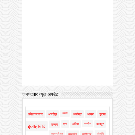
जनपदवार न्यूज़ अपडेट
अमेठी
अंबेडकरनगर
अमरोहा
अलीगढ़
आगरा
इटावा
कन्नौज
एटा
औरैया
कानपुर
उन्नाव
इलाहाबाद
कानपुर देहात
कौशांबी
कासगंज
कुशीनगर