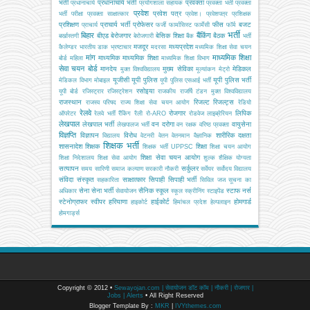
भर्ती
प्रधानाचार्य भर्ती
प्रवक्ता
प्रधानाचार्य
प्रयोगशाला सहायक
प्रवक्ता भर्ती
प्रवक्ता
प्रवेश
प्रवेश पत्र
भर्ती परीक्षा
प्रवक्ता साक्षात्कार
प्रवेश।
प्रवेशपत्र
प्रशिक्षक
प्रशिक्षण
प्राचार्य भर्ती
प्रोफेसर
फीस
बजट
प्राचार्य
फर्जी
फार्मासिस्ट
फार्मेसी
फॉर्म
भर्ती
बिहार
बैंकिंग
बीएड
बेरोजगार
बेसिक शिक्षा
बैठक
बर्खास्तगी
बेरोजगारी
बैंक
भर्ती
मजदूर
मध्यप्रदेश
कैलेण्डर
भारतीय डाक
भ्रष्टाचार
मदरसा
मध्यमिक शिक्षा सेवा चयन
मांग
माध्यमिक शिक्षा
माध्यमिक
माध्यमिक शिक्षा
बोर्ड
महिला
माध्यमिक शिक्षा विभाग
सेवा चयन बोर्ड
मानदेय
मुख्य सेविका
मेडिकल
मुक्त विश्वविद्यालय
मूल्यांकन
मेट्रो
यूजीसी
यूपी पुलिस
यूपी पुलिस भर्ती
मेडिकल विभाग
मोबाइल
यूपी पुलिस एसआई भर्ती
रसोइया
यूपी बोर्ड
रजिस्ट्रार
रजिस्ट्रेशन
राजकीय
राजर्षि टंडन मुक्त विश्वविद्यालय
राजस्थान
रिजल्ट
रिजल्ट्स
राजस्व परिषद
राज्य शिक्षा सेवा चयन आयोग
रेडियो
रेलवे
रोजगार
लिपिक
ऑपरेटर
रेलवे भर्ती
रैंकिंग
रैली
रो-ARO
रोडवेज
लाइब्रेरियन
लेखपाल
लेखपाल भर्ती
वन दरोगा
वायुसेना
लेखपालज भर्ती
वन रक्षक
वरिष्ठ प्रवक्ता
विज्ञप्ति
विज्ञापन
विरोध
शारीरिक दक्षता
विद्यालय
वेटनरी
वेतन
वेतनमान
वैज्ञानिक
शिक्षक भर्ती
शासनादेश
शिक्षक
शिक्षा
शिक्षक भर्ती UPPSC
शिक्षा चयन आयोग
शिक्षा सेवा चयन आयोग
शिक्षा निदेशालय
शिक्षा सेवा आयोग
शुल्क
शैक्षिक योग्यता
सत्यापन
सर्कुलर
समय सारिणी
समाज कल्याण
सरकारी नौकरी
सर्वेयर
सर्वोदय विद्यालय
संविदा
संस्कृत
साक्षात्कार
सिपाही
सिपाही भर्ती
सहकारिता
सिविल जज
सूचना का
सेना
सेना भर्ती
सैनिक स्कूल
स्टाफ नर्स
अधिकार
सेवायोजन
स्कूल
स्क्रीनिंग
स्टाइपेंड
स्टेनोग्राफर
स्वीपर
हरियाणा
हाईकोर्ट
होमगार्ड
हाइकोर्ट
हिमांचल प्रदेश
हेल्पलाइन
होमगार्ड्स
Copyright © 2012 •
Sewayojan.com | सेवायोजन डॉट कॉम | नौकरी | रोजगार |
Jobs | Alerts
• All Right Reserved
Blogger Template By :
MKR
|
IVYthemes.com