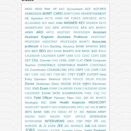
Accountant
ACF
ACF-RFO
69000
69000 शिक्षक भर्ती
AAO
ADMIT CARD
ADMISSION
ADVERTISEMENT
ADMITCARD
AE
Agniveer
AICTE
AIIMS
AIR FORCE
AIRFORCE
AKTU
ANSWER KEY
ANM
ALLAHABAD
ALP
AMVI
ANSWER KEYS
APO
APS
ANSWER-KEY
AOC
APPRENTICE
APS BHARTI
ARO
Assistant
ARMY
ARTO
ASISTENT PROFESSER
Assistant Engineer
Assistant Professor
ASSISTENT
Associate
PROFESER
ASSISTENT PROFESSER BHARTI
professor
Backlog Vacancy
BANK
BDO
B.Tech
BANKING
BEO
BED
BHARTI
BPSC
BSF
BDS
BEO EXAM
BOB
BTech
CAPF
CDS
CALENDAR
CALENDER
CBSE
CCC
CDAC
CDPO
CGL
Clerk
CET
Chemist
CHSL
CISF
Computer
CHO
CLAT
Teacher
CONSTABLE
CONSTABLE BHARTI
CONSTABLE
Coordinator
COUNSELING
CPO
CRPF
CSIR
GD
CSE
CSIR
CUET
CTET
CUTOFF
Data
NET
CSIR UGC-NET
CSIR-NET
Entry Operator
Defence
DELHI POLICE
DELHI PULISH
Doctor
Draftsman
Driver
DSSSB
ECCE एजुकेटर
Electrician
Exam
EWS
ESIC
EXAM CALANDER
EXAM CALENDAR
EXAM
EXAM DATE
EXAMINATION
CALENDER
FAKE
FAQ
FCI
Field Officer
Fireman
Fitter
GD
FEES
GAIL
GD BHARTI
Health Inspector
HIGHCORT
Geologist
GIC
GNM
IBPS
HIGHCORT BHARTI
HJS
HOMEGUARD
HPCL
IAF
IAS
IB
IBPS BANK
IDBI
IIT
INDIAN ARMY
IFS
IGNOU
IIT JEE
INTERVIEW
INDIAN NAVY
INDIAN POST OFFICE
INTERVIEWS
ITI
ITEP
INTERVIEWE
ISRO
ITBP
JAIL
JEE
Job
JE
WARDER
JE EXAM
JEE ADVANCE
JOB NEWS
JOBS
Junior Engineer
Journlist
Judge
JOINING LETTER