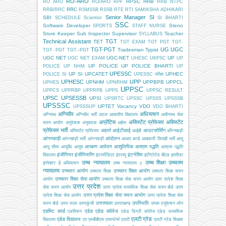
RO-ARO
RPSC
RRB
RO ARO
RO/ARO
RPF
RRB NTPC
RRC
RRB/RRC
RSMSSB
RSSB
RTE
RTI
SAMIKSHA ADHIKARI
Senior Manager
SI
SBI
SCHEDULE
Scientist
SI BHARTI
SSC
Software Developer
Steno
SPORTS
STAFF NURSE
Store Keeper
Sub Inspector
Supervisor
Teacher
SYLLABUS
Technical Assistant
TGT
TET
TGT EXAM
TGT PGT
TGT-
TGT-PGT
UG
UGC
Tradesman
Typist
TGT- PGT
TGT--PGT
UGC NET
UGC-NET
UP
UGC NET EXAM
UHESC
UKPSC
UP
UP POLICE
UP POLICE BHARTI
POLICE
UP NHM
UP
UPESSC
UP SI
UPCATET
UPHEC
POLICE SI
UPESSC परीक्षा
UPHESC
UPP
UPNHM
UPPBPB
UPPCL
UPHES
UPNRHM
UPPSC
UPPCS
UPPRBP
UPPRPB
UPPS
UPPSC RESULT
UPSC
UPSESSB
UPSI
UPSRTC
UPSSC
UPSSS
UPSSSB
UPSSSC
UPTET
Vacancy
VDO
UPSSSUP
VDO BHARTI
अग्निवीर
अधियाचन
अग्निपथ
अग्निवीर भर्ती
अटल आवासीय विद्यालय
अधीनस्थ सेवा
अप्रेंटिस
असिस्टेंट प्रोफेसर
असिस्टेंट
चयन आयोग
अनुदेशक
अनुवादक
अर्हता
प्रोफेसर भर्ती
अहर्ता
आईटीआई
आउटसोर्सिंग
अस्सिटेंट प्रोफेसर
आईबी
आँगनबाड़ी
आंगनबाड़ी
आंदोलन
आंगनबाड़ी भर्ती
आंगनवाड़ी
आधार कार्ड
आबकारी सिपाही भर्ती
आयु
आरक्षण
आवेदन
आशुलिपिक
आश्रम पद्धति
आयु सीमा
आयुर्वेद
आयुष
आश्रम पद्धति
इंजीनियर
इंजीनियरिंग
इंटर्नशिप
विद्यालय
इंटरमीडिएट
इंटरव्यू
इंटीग्रेटेड बीएड
इस्तीफा
उच्च न्यायालय
उच्च शिक्षा
उच्चतम
इंस्पेक्टर
ई अधियाचन
उच्च न्यायालय z
न्यायालय
उच्चतर आयोग
उच्चतर शिक्षा आयोग
उच्चतर शिक्षा
उच्चतर शिक्षा चयन
उच्चतर शिक्षा सेवा आयोग
आयोग
उच्चतर शिक्षा सेवा चयन आयोग
उतर प्रदेश शिक्षा
उत्तर प्रदेश
सेवा चयन आयोग
उत्तर प्रदेश माध्यमिक शिक्षा सेवा चयन बोर्ड
उत्तर
उत्तर प्रदेश शिक्षा सेवा चयन आयोग
प्रदेश शिक्षा सेवा आयोग
उत्तर प्रदेश शिक्षा सेवा
उत्तरमाला
उपस्थिति
चयन बोर्ड
उत्तर माला
उत्तरकुंजी
उत्तराखण्ड
उप्पस
एजूकेशन लोन
एडमिट कार्ड
एडेड
एडेड कॉलेज
एडमिशन
एडेड डिग्री कॉलेज
एडेड माध्यमिक
एलटी ग्रेड
एडेड विद्यालय
विद्यालय
एप
एमबीबीएस
एयरफोर्स
एलटी
एलटी ग्रेड शिक्षक