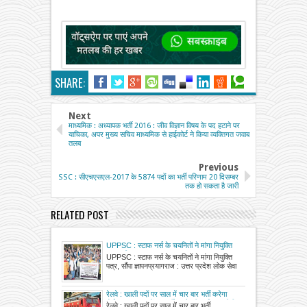
SHARE:
Next
माध्यमिक : अध्यापक भर्ती 2016 : जीव विज्ञान विषय के पद हटाने पर
याचिका, अपर मुख्य सचिव माध्यमिक से हाईकोर्ट ने किया व्यक्तिगत जवाब
तलब
Previous
SSC : सीएचएसएल-2017 के 5874 पदों का भर्ती परिणाम 20 दिसम्बर
तक हो सकता है जारी
RELATED POST
UPPSC : स्टाफ नर्स के चयनितों ने मांगा नियुक्ति
पत्र, सौंपा ज्ञापन
UPPSC : स्टाफ नर्स के चयनितों ने मांगा नियुक्ति
पत्र, सौंपा ज्ञापनप्रयागराज : उत्तर प्रदेश लोक सेवा
रेलवे : खाली पदों पर साल में चार बार भर्ती करेगा
बोर्ड, 61,529 पदों पर भर्ती करने की प्रक्रिया होगी
रेलवे : खाली पदों पर साल में चार बार भर्ती