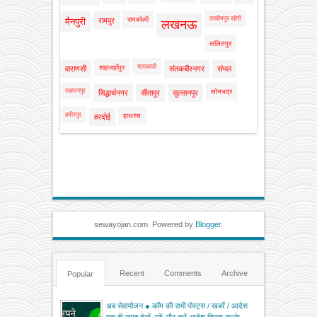
लखीमपुर खीरी
रायबरेली
मैनपुरी
रामपुर
लखनऊ
ललितपुर
श्रावस्ती
शाहजहाँपुर
वाराणसी
संतकबीरनगर
संभल
सहारनपुर
सोनभद्र
सिद्धार्थनगर
सीतापुर
सुल्तानपुर
हमीरपुर
हाथरस
हरदोई
sewayojan.com. Powered by
Blogger
.
Recent
Comments
Archive
Popular
अब सेवायोजन ● कॉम की सभी पोस्ट्स / खबरें / आदेश
एक ही जगह देखें, पढ़ें और करें आदेश क्लिक करके