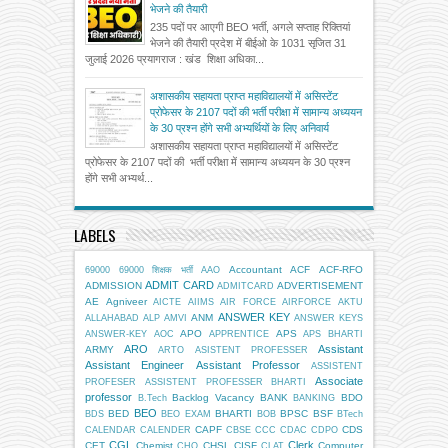
भेजने की तैयारी
235 पदों पर आएगी BEO भर्ती, अगले सप्ताह रिक्तियां
भेजने की तैयारी प्रदेश में बीईओ के 1031 सृजित 31
जुलाई 2026 प्रयागराज : खंड शिक्षा अधिका...
अशासकीय सहायता प्राप्त महाविद्यालयों में असिस्टेंट
प्रोफेसर के 2107 पदों की भर्ती परीक्षा में सामान्य अध्ययन
के 30 प्रश्न होंगे सभी अभ्यर्थियों के लिए अनिवार्य
अशासकीय सहायता प्राप्त महाविद्यालयों में असिस्टेंट
प्रोफेसर के 2107 पदों की भर्ती परीक्षा में सामान्य अध्ययन के 30 प्रश्न
होंगे सभी अभ्यर्थ...
LABELS
Accountant
ACF
ACF-RFO
69000
69000 शिक्षक भर्ती
AAO
ADMIT CARD
ADMISSION
ADVERTISEMENT
ADMITCARD
AE
Agniveer
AICTE
AIIMS
AIR FORCE
AIRFORCE
AKTU
ANSWER KEY
ANM
ALLAHABAD
ALP
AMVI
ANSWER KEYS
APO
APS
ANSWER-KEY
AOC
APPRENTICE
APS BHARTI
ARO
Assistant
ARMY
ARTO
ASISTENT PROFESSER
Assistant Engineer
Assistant Professor
ASSISTENT
Associate
PROFESER
ASSISTENT PROFESSER BHARTI
professor
Backlog Vacancy
BANK
BDO
B.Tech
BANKING
BEO
BED
BHARTI
BPSC
BSF
BDS
BEO EXAM
BOB
BTech
CAPF
CDS
CALENDAR
CALENDER
CBSE
CCC
CDAC
CDPO
CGL
Clerk
CET
Chemist
CHSL
CISF
Computer
CHO
CLAT