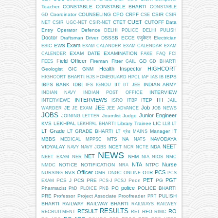
Teacher
CONSTABLE
CONSTABLE BHARTI
CONSTABLE
Coordinator
COUNSELING
CPO
CRPF
CSIR
GD
CSE
CSIR
CUET
CTET
CUTOFF
Data
NET
CSIR UGC-NET
CSIR-NET
Entry Operator
Defence
DELHI POLICE
DELHI PULISH
Doctor
Draftsman
Driver
DSSSB
ECCE एजुकेटर
Electrician
Exam
EWS
ESIC
EXAM CALANDER
EXAM CALENDAR
EXAM
EXAM DATE
EXAMINATION
CALENDER
FAKE
FAQ
FCI
Field Officer
Fireman
Fitter
GD
FEES
GAIL
GD BHARTI
Health Inspector
HIGHCORT
Geologist
GIC
GNM
IBPS
HIGHCORT BHARTI
HJS
HOMEGUARD
HPCL
IAF
IAS
IB
IBPS BANK
IDBI
IIT
INDIAN ARMY
IFS
IGNOU
IIT JEE
INTERVIEW
INDIAN NAVY
INDIAN POST OFFICE
INTERVIEWS
ITI
ITEP
INTERVIEWE
ISRO
ITBP
JAIL
JEE
Job
JE
WARDER
JE EXAM
JEE ADVANCE
JOB NEWS
JOBS
Junior Engineer
Journlist
Judge
JOINING LETTER
KVS
LEKHPAL
Library Trainee
LIC
LEKHPAL BHARTI
LLB
LT
LT Grade
LT GRADE BHARTI
Manager IT
LT ग्रेड
MAINS
MBBS
MTS
NA
NAVODAYA
MEDICAL
MPPSC
NATS
NEET
VIDYALAY
NCET
NDA
NAVY
NAVY JOBS
NCR
NCTE
NEWS
NET
NHM
NEET EXAM
NER
NIA
NIOS
NMC
NTA
Nurse
NOTICE
NOTIFICATION
NTPC
NMDC
NRA
Officer
PCS
NVS
OTR
NURSING
OMR
ONGC
ONLINE
PCS
PET
PGT
PCS J
PCS PRE
Peon
PG
EXAM
PCS-J
PCSJ
police
Pharmacist
PO
POLICE BHARTI
PhD
PLOICE
PNB
PRE
Professor
Project Associate
Proofreader
PULISH
PRT
BHARTI
RAILWAY
RAILWAY BHARTI
RAILWAYS
RAILWEY
RESULTS
RESULT
RO
RFO
RECRUITMENT
RET
RIMC