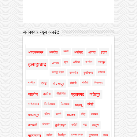
जनपदवार न्यूज़ अपडेट
अमेठी
अंबेडकरनगर
अमरोहा
अलीगढ़
आगरा
इटावा
कन्नौज
एटा
औरैया
कानपुर
उन्नाव
इलाहाबाद
कानपुर देहात
कौशांबी
कासगंज
कुशीनगर
गाजीपुर
चंदौसी
चित्रकूट
चंदौली
गोण्डा
गोरखपुर
पीलीभीत
जालौन
देवरिया
प्रतापगढ़
फतेहपुर
फर्रुखाबाद
फिरोजाबाद
फैजाबाद
बदायूं
बरेली
बलिया
बस्ती
बाँदा
बागपत
बलरामपुर
बहराइच
बिजनौर
भदोही
मऊ
बाराबंकी
बुलंदशहर
मथुरा
मुजफ्फरनगर
महोबा
मिर्जापुर
मुरादाबाद
मेरठ
महाराजगंज