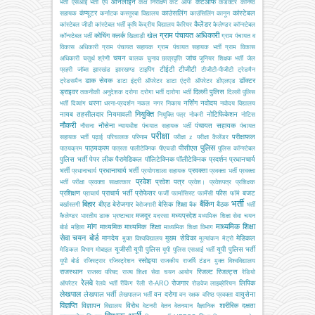
ऑनलाइन
कटऑफ
भर्ती
एसआई भर्ती
ऐप
कक्ष निरीक्षण
कट ऑफ
कंडक्टर
कनिष्ठ
कंप्यूटर
काउंसलिंग
कांस्टेबल
सहायक
कर्नाटक
कस्तूरबा विद्यालय
काउंसिलिंग
कानून
कैलेंडर
कांस्टेबल जीडी
कांस्टेबल भर्ती
कृषि
केंद्रीय विद्यालय
कैरियर
कैलेण्डर
कॉन्स्टेबल
ग्राम पंचायत अधिकारी
कोचिंग
क्लर्क
खेल
कॉन्स्टेबल भर्ती
खिलाड़ी
ग्राम पंचायत व
विकास अधिकारी
ग्राम पंचायत सहायक
ग्राम पंचायत सहायक भर्ती
ग्राम विकास
चयन
जांच
अधिकारी
चतुर्थ श्रेणी
चालक
चुनाव
छात्रवृत्ति
जूनियर शिक्षक भर्ती
जेल
टीईटी
टीजीटी
प्रहरी
जॉब्स
झारखंड
झारखण्ड
टाइपिंग
टीजीटी-पीजीटी
ट्रेडमैन
डाक सेवक
डॉक्टर
ट्रेडसमैन
डाटा इंट्री ऑपरेटर
डाटा एंट्री ऑपरेटर
डीएलएड
ड्राइवर
दिल्ली पुलिस
तकनीकी अनुदेशक
दरोगा
दरोगा भर्ती
दारोगा भर्ती
दिल्ली पुलिस
धरना
नर्सिंग
नवोदय
भर्ती
दिव्यांग
धरना-प्रदर्शन
नकल
नगर निकाय
नवोदय विद्यालय
नियुक्ति
नायब तहसीलदार
नियमावली
नोटिफिकेशन
नियुक्ति पत्र
नोकरी
नोटिस
नौकरी
नौसेना
पंचायत सहायक
नौसना
न्यायधीश
पंचयात सहायक भर्ती
पंचायत
परीक्षा
परीक्षाफल
सहायक भर्ती
पढ़ाई
परिचालक
परिणाम
परीक्षा z
परीक्षा कैलेंडर
पुलिस
पाठ्यक्रम
पीसीएस
पाठयक्रम
पात्रता
पालीटेक्निक
पीएचडी
पुलिस कॉन्स्टेबल
पुलिस भर्ती
पेपर लीक
पैरामेडिकल
पॉलिटेक्निक
पॉलीटेक्निक
प्रदर्शन
प्रधानचार्य
भर्ती
प्रधानाचार्य भर्ती
प्रवक्ता
प्रधानाचार्य
प्रयोगशाला सहायक
प्रवक्ता भर्ती
प्रवक्ता
प्रवेश
प्रवेश पत्र
भर्ती परीक्षा
प्रवक्ता साक्षात्कार
प्रवेश।
प्रवेशपत्र
प्रशिक्षक
प्रशिक्षण
प्राचार्य भर्ती
प्रोफेसर
फीस
बजट
प्राचार्य
फर्जी
फार्मासिस्ट
फार्मेसी
फॉर्म
भर्ती
बिहार
बैंकिंग
बीएड
बेरोजगार
बेसिक शिक्षा
बैठक
बर्खास्तगी
बेरोजगारी
बैंक
भर्ती
मजदूर
मध्यप्रदेश
कैलेण्डर
भारतीय डाक
भ्रष्टाचार
मदरसा
मध्यमिक शिक्षा सेवा चयन
मांग
माध्यमिक शिक्षा
माध्यमिक
माध्यमिक शिक्षा
बोर्ड
महिला
माध्यमिक शिक्षा विभाग
सेवा चयन बोर्ड
मानदेय
मुख्य सेविका
मेडिकल
मुक्त विश्वविद्यालय
मूल्यांकन
मेट्रो
यूजीसी
यूपी पुलिस
यूपी पुलिस भर्ती
मेडिकल विभाग
मोबाइल
यूपी पुलिस एसआई भर्ती
रसोइया
यूपी बोर्ड
रजिस्ट्रार
रजिस्ट्रेशन
राजकीय
राजर्षि टंडन मुक्त विश्वविद्यालय
राजस्थान
रिजल्ट
रिजल्ट्स
राजस्व परिषद
राज्य शिक्षा सेवा चयन आयोग
रेडियो
रेलवे
रोजगार
लिपिक
ऑपरेटर
रेलवे भर्ती
रैंकिंग
रैली
रो-ARO
रोडवेज
लाइब्रेरियन
लेखपाल
लेखपाल भर्ती
वन दरोगा
वायुसेना
लेखपालज भर्ती
वन रक्षक
वरिष्ठ प्रवक्ता
विज्ञप्ति
विज्ञापन
विरोध
शारीरिक दक्षता
विद्यालय
वेटनरी
वेतन
वेतनमान
वैज्ञानिक