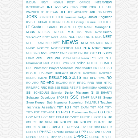
INTERVIEW
INDIAN NAVY
INDIAN POST OFFICE
INTERVIEWS
ITI
ITEP
INTERVIEWE
ISRO
ITBP
JAIL
JEE
Job
JE
WARDER
JE EXAM
JEE ADVANCE
JOB NEWS
JOBS
Junior Engineer
Journlist
Judge
JOINING LETTER
KVS
LEKHPAL
Library Trainee
LIC
LEKHPAL BHARTI
LLB
LT
LT Grade
LT GRADE BHARTI
Manager IT
LT ग्रेड
MAINS
MBBS
MTS
NA
NAVODAYA
MEDICAL
MPPSC
NATS
NEET
VIDYALAY
NCET
NDA
NAVY
NAVY JOBS
NCR
NCTE
NEWS
NET
NHM
NEET EXAM
NER
NIA
NIOS
NMC
NTA
Nurse
NOTICE
NOTIFICATION
NTPC
NMDC
NRA
Officer
PCS
NVS
OTR
NURSING
OMR
ONGC
ONLINE
PCS
PET
PGT
PCS J
PCS PRE
Peon
PG
EXAM
PCS-J
PCSJ
police
Pharmacist
PO
POLICE BHARTI
PhD
PLOICE
PNB
PRE
Professor
Project Associate
Proofreader
PULISH
PRT
BHARTI
RAILWAY
RAILWAY BHARTI
RAILWAYS
RAILWEY
RESULTS
RESULT
RO
RFO
RECRUITMENT
RET
RIMC
RO-ARO
RPSC
RRB
RO ARO
RO/ARO
RPF
RRB NTPC
RRC
RRB/RRC
RSMSSB
RSSB
RTE
RTI
SAMIKSHA ADHIKARI
Senior Manager
SI
SBI
SCHEDULE
Scientist
SI BHARTI
SSC
Software Developer
Steno
SPORTS
STAFF NURSE
Store Keeper
Sub Inspector
Supervisor
Teacher
SYLLABUS
Technical Assistant
TGT
TET
TGT EXAM
TGT PGT
TGT-
TGT-PGT
UG
UGC
Tradesman
Typist
TGT- PGT
TGT--PGT
UGC NET
UGC-NET
UP
UGC NET EXAM
UHESC
UKPSC
UP
UP POLICE
UP POLICE BHARTI
POLICE
UP NHM
UP
UPESSC
UP SI
UPCATET
UPHEC
POLICE SI
UPESSC परीक्षा
UPHESC
UPP
UPNHM
UPPBPB
UPPCL
UPHES
UPNRHM
UPPSC
UPPCS
UPPRBP
UPPRPB
UPPS
UPPSC RESULT