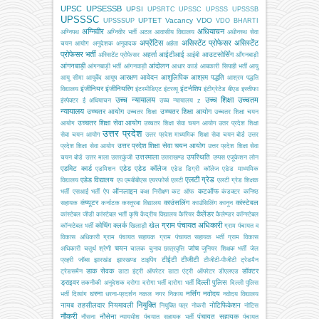
UPSC
UPSESSB
UPSI
UPSRTC
UPSSC
UPSSS
UPSSSB
UPSSSC
UPTET
Vacancy
VDO
UPSSSUP
VDO BHARTI
अग्निवीर
अधियाचन
अग्निपथ
अग्निवीर भर्ती
अटल आवासीय विद्यालय
अधीनस्थ सेवा
अप्रेंटिस
असिस्टेंट प्रोफेसर
असिस्टेंट
चयन आयोग
अनुदेशक
अनुवादक
अर्हता
प्रोफेसर भर्ती
अहर्ता
आईटीआई
आउटसोर्सिंग
अस्सिटेंट प्रोफेसर
आईबी
आँगनबाड़ी
आंगनबाड़ी
आंदोलन
आंगनबाड़ी भर्ती
आंगनवाड़ी
आधार कार्ड
आबकारी सिपाही भर्ती
आयु
आरक्षण
आवेदन
आशुलिपिक
आश्रम पद्धति
आयु सीमा
आयुर्वेद
आयुष
आश्रम पद्धति
इंजीनियर
इंजीनियरिंग
इंटर्नशिप
विद्यालय
इंटरमीडिएट
इंटरव्यू
इंटीग्रेटेड बीएड
इस्तीफा
उच्च न्यायालय
उच्च शिक्षा
उच्चतम
इंस्पेक्टर
ई अधियाचन
उच्च न्यायालय z
न्यायालय
उच्चतर आयोग
उच्चतर शिक्षा आयोग
उच्चतर शिक्षा
उच्चतर शिक्षा चयन
उच्चतर शिक्षा सेवा आयोग
आयोग
उच्चतर शिक्षा सेवा चयन आयोग
उतर प्रदेश शिक्षा
उत्तर प्रदेश
सेवा चयन आयोग
उत्तर प्रदेश माध्यमिक शिक्षा सेवा चयन बोर्ड
उत्तर
उत्तर प्रदेश शिक्षा सेवा चयन आयोग
प्रदेश शिक्षा सेवा आयोग
उत्तर प्रदेश शिक्षा सेवा
उत्तरमाला
उपस्थिति
चयन बोर्ड
उत्तर माला
उत्तरकुंजी
उत्तराखण्ड
उप्पस
एजूकेशन लोन
एडमिट कार्ड
एडेड
एडेड कॉलेज
एडमिशन
एडेड डिग्री कॉलेज
एडेड माध्यमिक
एलटी ग्रेड
एडेड विद्यालय
विद्यालय
एप
एमबीबीएस
एयरफोर्स
एलटी
एलटी ग्रेड शिक्षक
ऑनलाइन
कटऑफ
भर्ती
एसआई भर्ती
ऐप
कक्ष निरीक्षण
कट ऑफ
कंडक्टर
कनिष्ठ
कंप्यूटर
काउंसलिंग
कांस्टेबल
सहायक
कर्नाटक
कस्तूरबा विद्यालय
काउंसिलिंग
कानून
कैलेंडर
कांस्टेबल जीडी
कांस्टेबल भर्ती
कृषि
केंद्रीय विद्यालय
कैरियर
कैलेण्डर
कॉन्स्टेबल
ग्राम पंचायत अधिकारी
कोचिंग
क्लर्क
खेल
कॉन्स्टेबल भर्ती
खिलाड़ी
ग्राम पंचायत व
विकास अधिकारी
ग्राम पंचायत सहायक
ग्राम पंचायत सहायक भर्ती
ग्राम विकास
चयन
जांच
अधिकारी
चतुर्थ श्रेणी
चालक
चुनाव
छात्रवृत्ति
जूनियर शिक्षक भर्ती
जेल
टीईटी
टीजीटी
प्रहरी
जॉब्स
झारखंड
झारखण्ड
टाइपिंग
टीजीटी-पीजीटी
ट्रेडमैन
डाक सेवक
डॉक्टर
ट्रेडसमैन
डाटा इंट्री ऑपरेटर
डाटा एंट्री ऑपरेटर
डीएलएड
ड्राइवर
दिल्ली पुलिस
तकनीकी अनुदेशक
दरोगा
दरोगा भर्ती
दारोगा भर्ती
दिल्ली पुलिस
धरना
नर्सिंग
नवोदय
भर्ती
दिव्यांग
धरना-प्रदर्शन
नकल
नगर निकाय
नवोदय विद्यालय
नियुक्ति
नायब तहसीलदार
नियमावली
नोटिफिकेशन
नियुक्ति पत्र
नोकरी
नोटिस
नौकरी
नौसेना
पंचायत सहायक
नौसना
न्यायधीश
पंचयात सहायक भर्ती
पंचायत