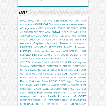
LABELS
Accountant
ACF
ACF-RFO
69000
69000 शिक्षक भर्ती
AAO
ADMIT CARD
ADMISSION
ADVERTISEMENT
ADMITCARD
AE
Agniveer
AICTE
AIIMS
AIR FORCE
AIRFORCE
AKTU
ANSWER KEY
ANM
ALLAHABAD
ALP
AMVI
ANSWER KEYS
APO
APS
ANSWER-KEY
AOC
APPRENTICE
APS BHARTI
ARO
Assistant
ARMY
ARTO
ASISTENT PROFESSER
Assistant Engineer
Assistant Professor
ASSISTENT
Associate
PROFESER
ASSISTENT PROFESSER BHARTI
professor
Backlog Vacancy
BANK
BDO
B.Tech
BANKING
BEO
BED
BHARTI
BPSC
BSF
BDS
BEO EXAM
BOB
BTech
CAPF
CDS
CALENDAR
CALENDER
CBSE
CCC
CDAC
CDPO
CGL
Clerk
CET
Chemist
CHSL
CISF
Computer
CHO
CLAT
Teacher
CONSTABLE
CONSTABLE BHARTI
CONSTABLE
Coordinator
COUNSELING
CPO
CRPF
CSIR
GD
CSE
CSIR
CUET
CTET
CUTOFF
Data
NET
CSIR UGC-NET
CSIR-NET
Entry Operator
Defence
DELHI POLICE
DELHI PULISH
Doctor
Draftsman
Driver
DSSSB
ECCE एजुकेटर
Electrician
Exam
EWS
ESIC
EXAM CALANDER
EXAM CALENDAR
EXAM
EXAM DATE
EXAMINATION
CALENDER
FAKE
FAQ
FCI
Field Officer
Fireman
Fitter
GD
FEES
GAIL
GD BHARTI
Health Inspector
HIGHCORT
Geologist
GIC
GNM
IBPS
HIGHCORT BHARTI
HJS
HOMEGUARD
HPCL
IAF
IAS
IB
IBPS BANK
IDBI
IIT
INDIAN ARMY
IFS
IGNOU
IIT JEE