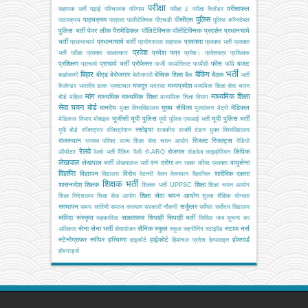
परीक्षा
परीक्षाफल
सहायक भर्ती
पढ़ाई
परिचालक
परिणाम
परीक्षा z
परीक्षा कैलेंडर
पुलिस
पाठ्यक्रम
पीसीएस
पाठयक्रम
पात्रता
पालीटेक्निक
पीएचडी
पुलिस कॉन्स्टेबल
पुलिस भर्ती
पेपर लीक
पैरामेडिकल
पॉलिटेक्निक
पॉलीटेक्निक
प्रदर्शन
प्रधानचार्य
भर्ती
प्रधानाचार्य भर्ती
प्रवक्ता
प्रधानाचार्य
प्रयोगशाला सहायक
प्रवक्ता भर्ती
प्रवक्ता
प्रवेश
प्रवेश पत्र
भर्ती परीक्षा
प्रवक्ता साक्षात्कार
प्रवेश।
प्रवेशपत्र
प्रशिक्षक
प्रशिक्षण
प्राचार्य भर्ती
प्रोफेसर
फीस
बजट
प्राचार्य
फर्जी
फार्मासिस्ट
फार्मेसी
फॉर्म
भर्ती
बिहार
बैंकिंग
बीएड
बेरोजगार
बेसिक शिक्षा
बैठक
बर्खास्तगी
बेरोजगारी
बैंक
भर्ती
मजदूर
मध्यप्रदेश
कैलेण्डर
भारतीय डाक
भ्रष्टाचार
मदरसा
मध्यमिक शिक्षा सेवा चयन
मांग
माध्यमिक शिक्षा
माध्यमिक
माध्यमिक शिक्षा
बोर्ड
महिला
माध्यमिक शिक्षा विभाग
सेवा चयन बोर्ड
मानदेय
मुख्य सेविका
मेडिकल
मुक्त विश्वविद्यालय
मूल्यांकन
मेट्रो
यूजीसी
यूपी पुलिस
यूपी पुलिस भर्ती
मेडिकल विभाग
मोबाइल
यूपी पुलिस एसआई भर्ती
रसोइया
यूपी बोर्ड
रजिस्ट्रार
रजिस्ट्रेशन
राजकीय
राजर्षि टंडन मुक्त विश्वविद्यालय
राजस्थान
रिजल्ट
रिजल्ट्स
राजस्व परिषद
राज्य शिक्षा सेवा चयन आयोग
रेडियो
रेलवे
रोजगार
लिपिक
ऑपरेटर
रेलवे भर्ती
रैंकिंग
रैली
रो-ARO
रोडवेज
लाइब्रेरियन
लेखपाल
लेखपाल भर्ती
वन दरोगा
वायुसेना
लेखपालज भर्ती
वन रक्षक
वरिष्ठ प्रवक्ता
विज्ञप्ति
विज्ञापन
विरोध
शारीरिक दक्षता
विद्यालय
वेटनरी
वेतन
वेतनमान
वैज्ञानिक
शिक्षक भर्ती
शासनादेश
शिक्षक
शिक्षा
शिक्षक भर्ती UPPSC
शिक्षा चयन आयोग
शिक्षा सेवा चयन आयोग
शिक्षा निदेशालय
शिक्षा सेवा आयोग
शुल्क
शैक्षिक योग्यता
सत्यापन
सर्कुलर
समय सारिणी
समाज कल्याण
सरकारी नौकरी
सर्वेयर
सर्वोदय विद्यालय
संविदा
संस्कृत
साक्षात्कार
सिपाही
सिपाही भर्ती
सहकारिता
सिविल जज
सूचना का
सेना
सेना भर्ती
सैनिक स्कूल
स्टाफ नर्स
अधिकार
सेवायोजन
स्कूल
स्क्रीनिंग
स्टाइपेंड
स्टेनोग्राफर
स्वीपर
हरियाणा
हाईकोर्ट
होमगार्ड
हाइकोर्ट
हिमांचल प्रदेश
हेल्पलाइन
होमगार्ड्स