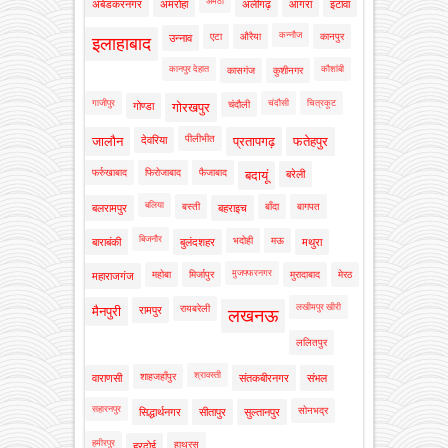
अमेठी
अंबेडकरनगर
अमरोहा
अलीगढ़
आगरा
इटावा
कन्नौज
एटा
औरैया
कानपुर
उन्नाव
इलाहाबाद
कानपुर देहात
कौशांबी
कासगंज
कुशीनगर
गाजीपुर
चंदौसी
चित्रकूट
चंदौली
गोण्डा
गोरखपुर
पीलीभीत
जालौन
देवरिया
प्रतापगढ़
फतेहपुर
फर्रुखाबाद
फिरोजाबाद
फैजाबाद
बदायूं
बरेली
बलिया
बस्ती
बाँदा
बागपत
बलरामपुर
बहराइच
बिजनौर
भदोही
मऊ
बाराबंकी
बुलंदशहर
मथुरा
मुजफ्फरनगर
महोबा
मिर्जापुर
मुरादाबाद
मेरठ
महाराजगंज
लखीमपुर खीरी
रायबरेली
मैनपुरी
रामपुर
लखनऊ
ललितपुर
श्रावस्ती
शाहजहाँपुर
वाराणसी
संतकबीरनगर
संभल
सहारनपुर
सोनभद्र
सिद्धार्थनगर
सीतापुर
सुल्तानपुर
हमीरपुर
हाथरस
हरदोई