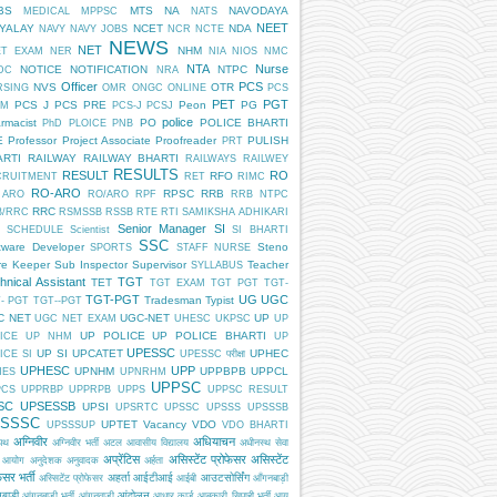
BS
MTS
NA
NAVODAYA
MEDICAL
MPPSC
NATS
NEET
DYALAY
NCET
NDA
NAVY
NAVY JOBS
NCR
NCTE
NEWS
NET
NHM
ET EXAM
NER
NIA
NIOS
NMC
NTA
Nurse
NOTICE
NOTIFICATION
NTPC
DC
NRA
Officer
PCS
NVS
OTR
RSING
OMR
ONGC
ONLINE
PCS
PET
PGT
PCS J
PCS PRE
Peon
PG
AM
PCS-J
PCSJ
police
rmacist
PO
POLICE BHARTI
PhD
PLOICE
PNB
E
Professor
Project Associate
Proofreader
PULISH
PRT
ARTI
RAILWAY
RAILWAY BHARTI
RAILWAYS
RAILWEY
RESULTS
RESULT
RO
RFO
CRUITMENT
RET
RIMC
RO-ARO
RPSC
RRB
 ARO
RO/ARO
RPF
RRB NTPC
RRC
B/RRC
RSMSSB
RSSB
RTE
RTI
SAMIKSHA ADHIKARI
Senior Manager
SI
SCHEDULE
Scientist
SI BHARTI
SSC
tware Developer
Steno
SPORTS
STAFF NURSE
re Keeper
Sub Inspector
Supervisor
Teacher
SYLLABUS
hnical Assistant
TGT
TET
TGT EXAM
TGT PGT
TGT-
TGT-PGT
UG
UGC
Tradesman
Typist
- PGT
TGT--PGT
C NET
UGC-NET
UP
UGC NET EXAM
UHESC
UKPSC
UP
UP POLICE
UP POLICE BHARTI
ICE
UP NHM
UP
UPESSC
UP SI
UPCATET
UPHEC
ICE SI
UPESSC परीक्षा
UPHESC
UPP
UPNHM
UPPBPB
UPPCL
HES
UPNRHM
UPPSC
PCS
UPPRBP
UPPRPB
UPPS
UPPSC RESULT
SC
UPSESSB
UPSI
UPSRTC
UPSSC
UPSSS
UPSSSB
SSSC
UPTET
Vacancy
VDO
UPSSSUP
VDO BHARTI
अग्निवीर
अधियाचन
िपथ
अग्निवीर भर्ती
अटल आवासीय विद्यालय
अधीनस्थ सेवा
अप्रेंटिस
असिस्टेंट प्रोफेसर
असिस्टेंट
 आयोग
अनुदेशक
अनुवादक
अर्हता
ेसर भर्ती
अहर्ता
आईटीआई
आउटसोर्सिंग
अस्सिटेंट प्रोफेसर
आईबी
आँगनबाड़ी
बाड़ी
आंदोलन
आंगनबाड़ी भर्ती
आंगनवाड़ी
आधार कार्ड
आबकारी सिपाही भर्ती
आयु