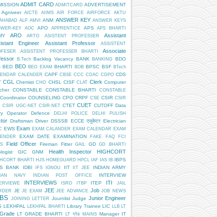
ADMIT CARD
MISSION
ADVERTISEMENT
ADMITCARD
Agniveer
AICTE
AIIMS
AIR FORCE
AIRFORCE
AKTU
ANSWER KEY
ANM
AHABAD
ALP
AMVI
ANSWER KEYS
APO
APS
SWER-KEY
AOC
APPRENTICE
APS BHARTI
ARO
Assistant
MY
ARTO
ASISTENT PROFESSER
istant Engineer
Assistant Professor
ASSISTENT
Associate
OFESER
ASSISTENT PROFESSER BHARTI
fessor
Backlog Vacancy
BANK
BDO
B.Tech
BANKING
BEO
BED
BHARTI
BPSC
BSF
S
BEO EXAM
BOB
BTech
CAPF
CDS
LENDAR
CALENDER
CBSE
CCC
CDAC
CDPO
CGL
Clerk
T
Chemist
CHSL
CISF
Computer
CHO
CLAT
cher
CONSTABLE
CONSTABLE BHARTI
CONSTABLE
Coordinator
COUNSELING
CPO
CRPF
CSIR
CSE
CSIR
CUET
CTET
CUTOFF
Data
T
CSIR UGC-NET
CSIR-NET
ry Operator
Defence
DELHI POLICE
DELHI PULISH
tor
Draftsman
Driver
DSSSB
ECCE एजुकेटर
Electrician
Exam
EWS
C
EXAM CALANDER
EXAM CALENDAR
EXAM
EXAM DATE
EXAMINATION
LENDER
FAKE
FAQ
FCI
Field Officer
Fireman
Fitter
GD
S
GAIL
GD BHARTI
Health Inspector
HIGHCORT
logist
GIC
GNM
IBPS
HCORT BHARTI
HJS
HOMEGUARD
HPCL
IAF
IAS
IB
PS BANK
IDBI
IIT
INDIAN ARMY
IFS
IGNOU
IIT JEE
INTERVIEW
DIAN NAVY
INDIAN POST OFFICE
INTERVIEWS
ITI
ITEP
ERVIEWE
ISRO
ITBP
JAIL
JEE
Job
JE
RDER
JE EXAM
JEE ADVANCE
JOB NEWS
BS
Junior Engineer
Journlist
Judge
JOINING LETTER
S
LEKHPAL
Library Trainee
LIC
LEKHPAL BHARTI
LLB
LT
 Grade
LT GRADE BHARTI
Manager IT
LT ग्रेड
MAINS