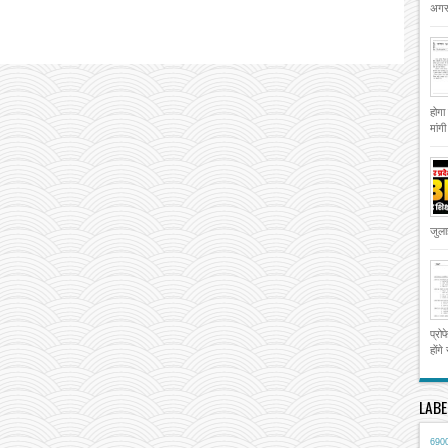
अगस्
होगा
मांग
जुला
प्रो
होंगे
LABE
690