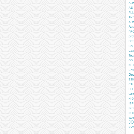
AD
AE
ALL
AN
AR
Ass
PR
pro
BD
CA
CE
Tea
GD
NE
Ent
Doc
ESI
CA
FEE
Geo
HIG
IB
IN
INT
WA
JO
KV
LT