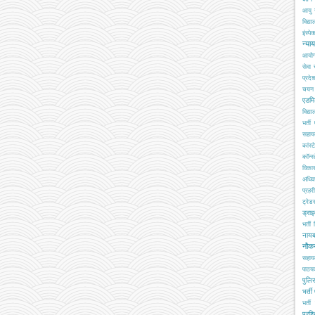
आयु 
विद्य
इंस्पेक
न्या
आयो
सेवा
प्रदे
चयन ब
एडमि
विद्य
भर्ती
सहा
कांस्
कॉन्स्
विका
अधिक
प्रहरी
ट्रेड
ड्रा
भर्ती
नाय
नौक
सहाय
पाठय
पुलिस
भर्ती
भर्ती 
प्रशि