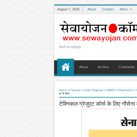
August 7, 2026
About
Contact
More
नौकरी का प्रवेशद्वार
About
Archive
Comments
Home
»
Fireman
»
Junior Engineer
»
NEWS
»
Pharmacist
»
का है मौका
टेक्निकल ग्रेजुएट कोर्स के लिए नौसेना म