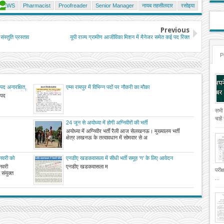
NEWS
Pharmacist
Proofreader
Senior Manager
नायब तहसीलदार
रसोइया
Previous
ंस्तुति प्रस्ताव
यूपी राज्य ग्रामीण आजीविका मिशन में मैनेजर समेत कई पद रिक्त
P
 पद अनारक्षित,
एम्स रायपुर में विभिन्न पदों पर नौकरी का मौका
ं पर की जानी है
 पद
एगा कार्यभार
सभी
चाहे
24 जून से अयोध्या में होगी अग्निवीरों की भर्ती
अयोध्या में अग्निवीर भर्ती रैली आज सेलखनऊ। मुख्यालय भर्ती
क्षेत्र लखनऊ के तत्वावधान में सोमवार से अ
नवरी को
एनडीए खडकवासला में सीधी भर्ती समूह ‘ग’ के लिए आवेदन
आमंत्रित
नवरी
एनडीए खडकवासला म
परीक
संयुक्त
...