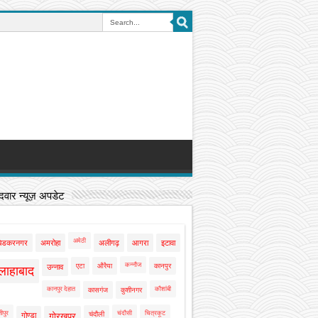
वार न्यूज़ अपडेट
अमेठी
बेडकरनगर
अमरोहा
अलीगढ़
आगरा
इटावा
कन्नौज
एटा
औरैया
कानपुर
उन्नाव
लाहाबाद
कानपुर देहात
कौशांबी
कासगंज
कुशीनगर
ीपुर
चंदौसी
चित्रकूट
चंदौली
गोण्डा
गोरखपुर