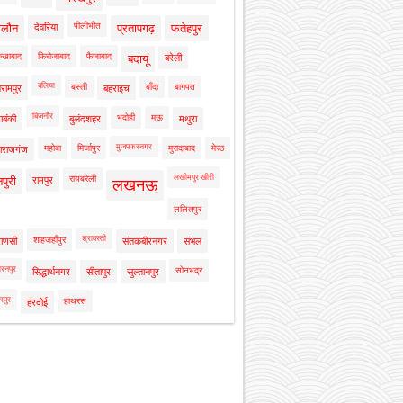
पीलीभीत
ालौन
देवरिया
प्रतापगढ़
फतेहपुर
रुखाबाद
फिरोजाबाद
फैजाबाद
बदायूं
बरेली
बलिया
बस्ती
बाँदा
बागपत
रामपुर
बहराइच
बिजनौर
भदोही
मऊ
ाबंकी
बुलंदशहर
मथुरा
मुजफ्फरनगर
महोबा
मिर्जापुर
मुरादाबाद
मेरठ
ाराजगंज
लखीमपुर खीरी
रायबरेली
नपुरी
रामपुर
लखनऊ
ललितपुर
श्रावस्ती
शाहजहाँपुर
राणसी
संतकबीरनगर
संभल
रनपुर
सोनभद्र
सिद्धार्थनगर
सीतापुर
सुल्तानपुर
रपुर
हाथरस
हरदोई