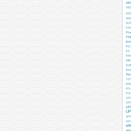
MB
VI
NE
NM
NU
EX
Pha
PR
BH
RE
RO
RR
SBI
Sof
Sto
Tec
TGT
UG
POL
POL
UP
UP
UP
UP
अग्न
चयन
प्रोफ
आंगन