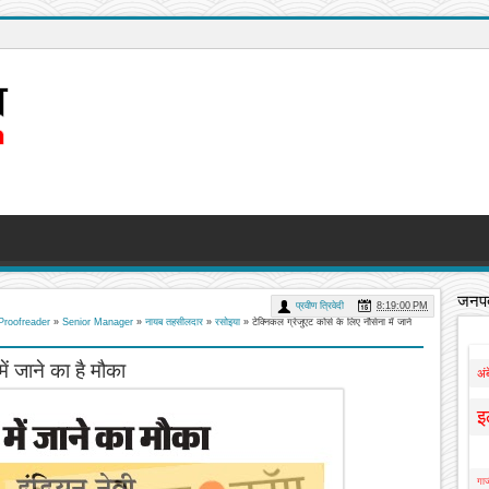
जनपद
प्रवीण त्रिवेदी
8:19:00 PM
Proofreader
»
Senior Manager
»
नायब तहसीलदार
»
रसोइया
»
टेक्निकल ग्रेजुएट कोर्स के लिए नौसेना में जाने
ें जाने का है मौका
अं
इ
गाज