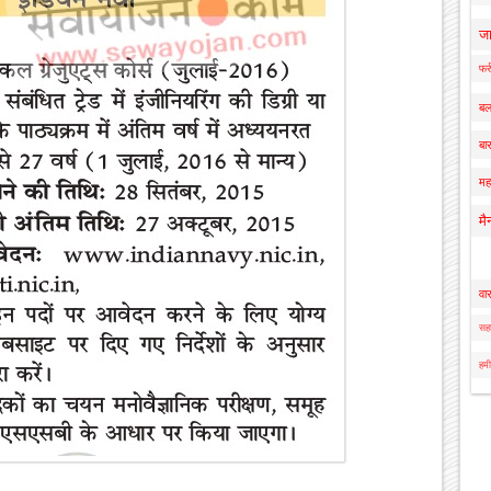
ज
फर्
बल
बार
मह
मै
वा
सहा
हमी