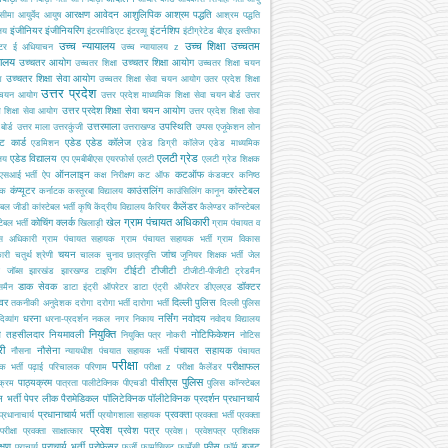
आरक्षण
आवेदन
आशुलिपिक
आश्रम पद्धति
सीमा
आयुर्वेद
आयुष
आश्रम पद्धति
इंजीनियर
इंजीनियरिंग
इंटर्नशिप
ालय
इंटरमीडिएट
इंटरव्यू
इंटीग्रेटेड बीएड
इस्तीफा
उच्च न्यायालय
उच्च शिक्षा
उच्चतम
्टर
ई अधियाचन
उच्च न्यायालय z
यालय
उच्चतर आयोग
उच्चतर शिक्षा आयोग
उच्चतर शिक्षा
उच्चतर शिक्षा चयन
उच्चतर शिक्षा सेवा आयोग
ग
उच्चतर शिक्षा सेवा चयन आयोग
उतर प्रदेश शिक्षा
उत्तर प्रदेश
 चयन आयोग
उत्तर प्रदेश माध्यमिक शिक्षा सेवा चयन बोर्ड
उत्तर
उत्तर प्रदेश शिक्षा सेवा चयन आयोग
श शिक्षा सेवा आयोग
उत्तर प्रदेश शिक्षा सेवा
उत्तरमाला
उपस्थिति
ोर्ड
उत्तर माला
उत्तरकुंजी
उत्तराखण्ड
उप्पस
एजूकेशन लोन
ट कार्ड
एडेड
एडेड कॉलेज
एडमिशन
एडेड डिग्री कॉलेज
एडेड माध्यमिक
एलटी ग्रेड
एडेड विद्यालय
ालय
एप
एमबीबीएस
एयरफोर्स
एलटी
एलटी ग्रेड शिक्षक
ऑनलाइन
कटऑफ
एसआई भर्ती
ऐप
कक्ष निरीक्षण
कट ऑफ
कंडक्टर
कनिष्ठ
कंप्यूटर
काउंसलिंग
कांस्टेबल
यक
कर्नाटक
कस्तूरबा विद्यालय
काउंसिलिंग
कानून
कैलेंडर
टेबल जीडी
कांस्टेबल भर्ती
कृषि
केंद्रीय विद्यालय
कैरियर
कैलेण्डर
कॉन्स्टेबल
ग्राम पंचायत अधिकारी
कोचिंग
क्लर्क
खेल
टेबल भर्ती
खिलाड़ी
ग्राम पंचायत व
स अधिकारी
ग्राम पंचायत सहायक
ग्राम पंचायत सहायक भर्ती
ग्राम विकास
चयन
जांच
ारी
चतुर्थ श्रेणी
चालक
चुनाव
छात्रवृत्ति
जूनियर शिक्षक भर्ती
जेल
टीईटी
टीजीटी
जॉब्स
झारखंड
झारखण्ड
टाइपिंग
टीजीटी-पीजीटी
ट्रेडमैन
डाक सेवक
डॉक्टर
समैन
डाटा इंट्री ऑपरेटर
डाटा एंट्री ऑपरेटर
डीएलएड
इवर
दिल्ली पुलिस
तकनीकी अनुदेशक
दरोगा
दरोगा भर्ती
दारोगा भर्ती
दिल्ली पुलिस
धरना
नर्सिंग
नवोदय
दिव्यांग
धरना-प्रदर्शन
नकल
नगर निकाय
नवोदय विद्यालय
नियुक्ति
ब तहसीलदार
नियमावली
नोटिफिकेशन
नियुक्ति पत्र
नोकरी
नोटिस
री
नौसेना
पंचायत सहायक
नौसना
न्यायधीश
पंचयात सहायक भर्ती
पंचायत
परीक्षा
परीक्षाफल
क भर्ती
पढ़ाई
परिचालक
परिणाम
परीक्षा z
परीक्षा कैलेंडर
पुलिस
पाठ्यक्रम
पीसीएस
क्रम
पात्रता
पालीटेक्निक
पीएचडी
पुलिस कॉन्स्टेबल
 भर्ती
पेपर लीक
पैरामेडिकल
पॉलिटेक्निक
पॉलीटेक्निक
प्रदर्शन
प्रधानचार्य
प्रधानाचार्य भर्ती
प्रवक्ता
प्रधानाचार्य
प्रयोगशाला सहायक
प्रवक्ता भर्ती
प्रवक्ता
प्रवेश
प्रवेश पत्र
परीक्षा
प्रवक्ता साक्षात्कार
प्रवेश।
प्रवेशपत्र
प्रशिक्षक
क्षण
प्राचार्य भर्ती
प्रोफेसर
फीस
बजट
प्राचार्य
फर्जी
फार्मासिस्ट
फार्मेसी
फॉर्म