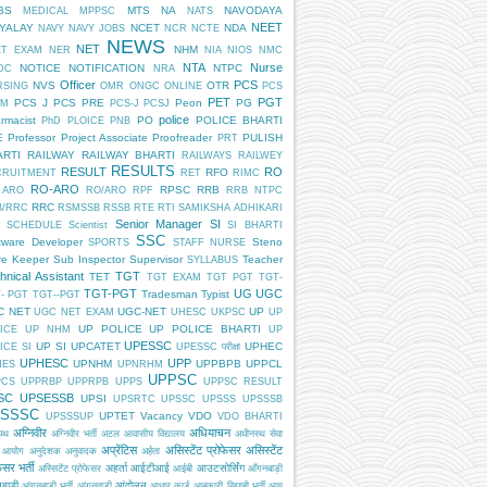
BS
MTS
NA
NAVODAYA
MEDICAL
MPPSC
NATS
NEET
DYALAY
NCET
NDA
NAVY
NAVY JOBS
NCR
NCTE
NEWS
NET
NHM
ET EXAM
NER
NIA
NIOS
NMC
NTA
Nurse
NOTICE
NOTIFICATION
NTPC
DC
NRA
Officer
PCS
NVS
OTR
RSING
OMR
ONGC
ONLINE
PCS
PET
PGT
PCS J
PCS PRE
Peon
PG
AM
PCS-J
PCSJ
police
rmacist
PO
POLICE BHARTI
PhD
PLOICE
PNB
E
Professor
Project Associate
Proofreader
PULISH
PRT
ARTI
RAILWAY
RAILWAY BHARTI
RAILWAYS
RAILWEY
RESULTS
RESULT
RO
RFO
CRUITMENT
RET
RIMC
RO-ARO
RPSC
RRB
 ARO
RO/ARO
RPF
RRB NTPC
RRC
B/RRC
RSMSSB
RSSB
RTE
RTI
SAMIKSHA ADHIKARI
Senior Manager
SI
SCHEDULE
Scientist
SI BHARTI
SSC
tware Developer
Steno
SPORTS
STAFF NURSE
re Keeper
Sub Inspector
Supervisor
Teacher
SYLLABUS
hnical Assistant
TGT
TET
TGT EXAM
TGT PGT
TGT-
TGT-PGT
UG
UGC
Tradesman
Typist
- PGT
TGT--PGT
C NET
UGC-NET
UP
UGC NET EXAM
UHESC
UKPSC
UP
UP POLICE
UP POLICE BHARTI
ICE
UP NHM
UP
UPESSC
UP SI
UPCATET
UPHEC
ICE SI
UPESSC परीक्षा
UPHESC
UPP
UPNHM
UPPBPB
UPPCL
HES
UPNRHM
UPPSC
PCS
UPPRBP
UPPRPB
UPPS
UPPSC RESULT
SC
UPSESSB
UPSI
UPSRTC
UPSSC
UPSSS
UPSSSB
SSSC
UPTET
Vacancy
VDO
UPSSSUP
VDO BHARTI
अग्निवीर
अधियाचन
िपथ
अग्निवीर भर्ती
अटल आवासीय विद्यालय
अधीनस्थ सेवा
अप्रेंटिस
असिस्टेंट प्रोफेसर
असिस्टेंट
 आयोग
अनुदेशक
अनुवादक
अर्हता
ेसर भर्ती
अहर्ता
आईटीआई
आउटसोर्सिंग
अस्सिटेंट प्रोफेसर
आईबी
आँगनबाड़ी
बाड़ी
आंदोलन
आंगनबाड़ी भर्ती
आंगनवाड़ी
आधार कार्ड
आबकारी सिपाही भर्ती
आयु