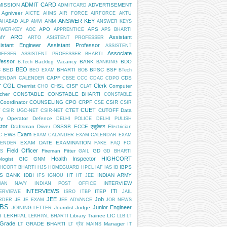
ADMIT CARD
MISSION
ADVERTISEMENT
ADMITCARD
Agniveer
AICTE
AIIMS
AIR FORCE
AIRFORCE
AKTU
ANSWER KEY
ANM
AHABAD
ALP
AMVI
ANSWER KEYS
APO
APS
SWER-KEY
AOC
APPRENTICE
APS BHARTI
ARO
Assistant
MY
ARTO
ASISTENT PROFESSER
istant Engineer
Assistant Professor
ASSISTENT
Associate
OFESER
ASSISTENT PROFESSER BHARTI
fessor
Backlog Vacancy
BANK
BDO
B.Tech
BANKING
BEO
BED
BHARTI
BPSC
BSF
S
BEO EXAM
BOB
BTech
CAPF
CDS
LENDAR
CALENDER
CBSE
CCC
CDAC
CDPO
CGL
Clerk
T
Chemist
CHSL
CISF
Computer
CHO
CLAT
cher
CONSTABLE
CONSTABLE BHARTI
CONSTABLE
Coordinator
COUNSELING
CPO
CRPF
CSIR
CSE
CSIR
CUET
CTET
CUTOFF
Data
T
CSIR UGC-NET
CSIR-NET
ry Operator
Defence
DELHI POLICE
DELHI PULISH
tor
Draftsman
Driver
DSSSB
ECCE एजुकेटर
Electrician
Exam
EWS
C
EXAM CALANDER
EXAM CALENDAR
EXAM
EXAM DATE
EXAMINATION
LENDER
FAKE
FAQ
FCI
Field Officer
Fireman
Fitter
GD
S
GAIL
GD BHARTI
Health Inspector
HIGHCORT
logist
GIC
GNM
IBPS
HCORT BHARTI
HJS
HOMEGUARD
HPCL
IAF
IAS
IB
PS BANK
IDBI
IIT
INDIAN ARMY
IFS
IGNOU
IIT JEE
INTERVIEW
DIAN NAVY
INDIAN POST OFFICE
INTERVIEWS
ITI
ITEP
ERVIEWE
ISRO
ITBP
JAIL
JEE
Job
JE
RDER
JE EXAM
JEE ADVANCE
JOB NEWS
BS
Junior Engineer
Journlist
Judge
JOINING LETTER
S
LEKHPAL
Library Trainee
LIC
LEKHPAL BHARTI
LLB
LT
 Grade
LT GRADE BHARTI
Manager IT
LT ग्रेड
MAINS