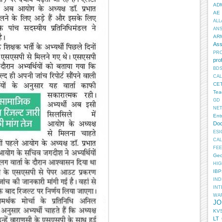
AD
AE
ALL
AN
AR
Ass
PR
pro
BD
CA
CE
Tea
GD
NE
Ent
Doc
ESI
CA
FEE
Geo
HIG
IB
IN
INT
WA
JO
KV
LT