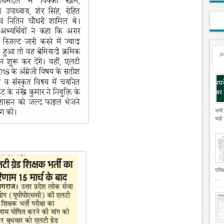
P
सभी
चाहे
परीक
...