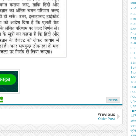
MB
VI
NE
NM
NU
EX
Pha
PR
BH
RE
RO
RR
SBI
Sof
Sto
Tec
TGT
UG
POL
POL
NEWS
UP
UP
UP
Previous
UP
Older Post
अग्न
चयन
प्रोफ
आंगन