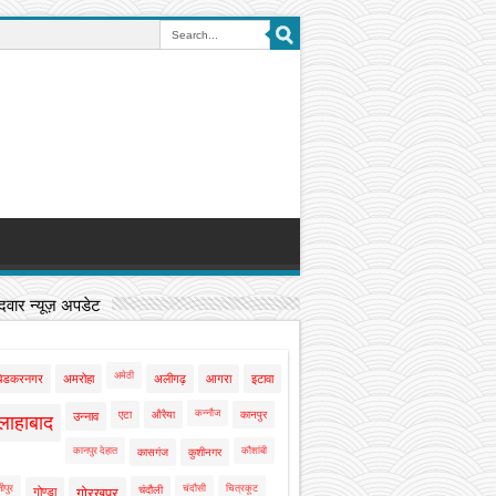
वार न्यूज़ अपडेट
अमेठी
बेडकरनगर
अमरोहा
अलीगढ़
आगरा
इटावा
कन्नौज
एटा
औरैया
कानपुर
उन्नाव
लाहाबाद
कानपुर देहात
कौशांबी
कासगंज
कुशीनगर
ीपुर
चंदौसी
चित्रकूट
चंदौली
गोण्डा
गोरखपुर