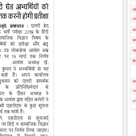
ज
फर्
बल
बार
मह
मै
वा
सहा
हमी