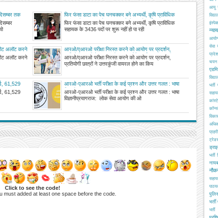
आयु 
 दिसम्बर तक
फिर फंसा डाटा का पेच घनचक्कर बने अभ्यर्थी, कृषि प्राविधिक
विद्य
सहायक के 3436 पदों पर शुरू नहीं हो पा रही भर्ती
दिसम्बर
फिर फंसा डाटा का पेच घनचक्कर बने अभ्यर्थी, कृषि प्राविधिक
इंस्पेक
यो
सहायक के 3436 पदों पर शुरू नहीं हो पा रही
न्या
आयो
सेवा
 सीट अलॉट करने
आरओ/एआरओ परीक्षा निरस्त करने को आयोग पर प्रदर्शन,
प्रदे
प्रतियोगी छात्रों ने उत्तरकुंजी वायरल होने का किया दावा, परीक्षा
 सीट अलॉट करने
आरओ/एआरओ परीक्षा निरस्त करने को आयोग पर प्रदर्शन,
पुनः कराने की मांग
चयन ब
प्रतियोगी छात्रों ने उत्तरकुंजी वायरल होने का किय
एडमि
विद्य
ोर्ड, 61,529
आरओ-एआरओ भर्ती परीक्षा के कई प्रश्न और उत्तर गलत : भाषा
भर्ती
विज्ञानी
ोर्ड, 61,529
आरओ-एआरओ भर्ती परीक्षा के कई प्रश्न और उत्तर गलत : भाषा
सहा
विज्ञानीप्रयागराज: लोक सेवा आयोग की ओ
कांस्
कॉन्स्
विका
अधिक
प्रहरी
ट्रेड
ड्रा
भर्ती
नाय
नौक
सहाय
पाठय
Click to see the code!
u must added at least one space before the code.
पुलिस
भर्ती
भर्ती 
प्रशि