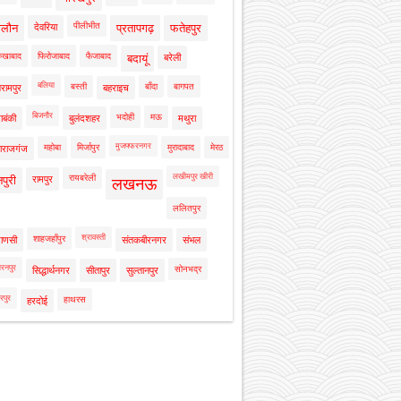
पीलीभीत
ालौन
देवरिया
प्रतापगढ़
फतेहपुर
रुखाबाद
फिरोजाबाद
फैजाबाद
बदायूं
बरेली
बलिया
बस्ती
बाँदा
बागपत
रामपुर
बहराइच
बिजनौर
भदोही
मऊ
ाबंकी
बुलंदशहर
मथुरा
मुजफ्फरनगर
महोबा
मिर्जापुर
मुरादाबाद
मेरठ
ाराजगंज
लखीमपुर खीरी
रायबरेली
नपुरी
रामपुर
लखनऊ
ललितपुर
श्रावस्ती
शाहजहाँपुर
राणसी
संतकबीरनगर
संभल
रनपुर
सोनभद्र
सिद्धार्थनगर
सीतापुर
सुल्तानपुर
रपुर
हाथरस
हरदोई