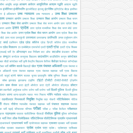
आरक्षण
आवेदन
आशुलिपिक
आश्रम पद्धति
सीमा
आयुर्वेद
आयुष
आश्रम पद्धति
इंजीनियर
इंजीनियरिंग
इंटर्नशिप
ालय
इंटरमीडिएट
इंटरव्यू
इंटीग्रेटेड बीएड
इस्तीफा
उच्च न्यायालय
उच्च शिक्षा
उच्चतम
्टर
ई अधियाचन
उच्च न्यायालय z
यालय
उच्चतर आयोग
उच्चतर शिक्षा आयोग
उच्चतर शिक्षा
उच्चतर शिक्षा चयन
उच्चतर शिक्षा सेवा आयोग
ग
उच्चतर शिक्षा सेवा चयन आयोग
उतर प्रदेश शिक्षा
उत्तर प्रदेश
 चयन आयोग
उत्तर प्रदेश माध्यमिक शिक्षा सेवा चयन बोर्ड
उत्तर
उत्तर प्रदेश शिक्षा सेवा चयन आयोग
श शिक्षा सेवा आयोग
उत्तर प्रदेश शिक्षा सेवा
उत्तरमाला
उपस्थिति
ोर्ड
उत्तर माला
उत्तरकुंजी
उत्तराखण्ड
उप्पस
एजूकेशन लोन
ट कार्ड
एडेड
एडेड कॉलेज
एडमिशन
एडेड डिग्री कॉलेज
एडेड माध्यमिक
एलटी ग्रेड
एडेड विद्यालय
ालय
एप
एमबीबीएस
एयरफोर्स
एलटी
एलटी ग्रेड शिक्षक
ऑनलाइन
कटऑफ
एसआई भर्ती
ऐप
कक्ष निरीक्षण
कट ऑफ
कंडक्टर
कनिष्ठ
कंप्यूटर
काउंसलिंग
कांस्टेबल
यक
कर्नाटक
कस्तूरबा विद्यालय
काउंसिलिंग
कानून
कैलेंडर
टेबल जीडी
कांस्टेबल भर्ती
कृषि
केंद्रीय विद्यालय
कैरियर
कैलेण्डर
कॉन्स्टेबल
ग्राम पंचायत अधिकारी
कोचिंग
क्लर्क
खेल
टेबल भर्ती
खिलाड़ी
ग्राम पंचायत व
स अधिकारी
ग्राम पंचायत सहायक
ग्राम पंचायत सहायक भर्ती
ग्राम विकास
चयन
जांच
ारी
चतुर्थ श्रेणी
चालक
चुनाव
छात्रवृत्ति
जूनियर शिक्षक भर्ती
जेल
टीईटी
टीजीटी
जॉब्स
झारखंड
झारखण्ड
टाइपिंग
टीजीटी-पीजीटी
ट्रेडमैन
डाक सेवक
डॉक्टर
समैन
डाटा इंट्री ऑपरेटर
डाटा एंट्री ऑपरेटर
डीएलएड
इवर
दिल्ली पुलिस
तकनीकी अनुदेशक
दरोगा
दरोगा भर्ती
दारोगा भर्ती
दिल्ली पुलिस
धरना
नर्सिंग
नवोदय
दिव्यांग
धरना-प्रदर्शन
नकल
नगर निकाय
नवोदय विद्यालय
नियुक्ति
ब तहसीलदार
नियमावली
नोटिफिकेशन
नियुक्ति पत्र
नोकरी
नोटिस
री
नौसेना
पंचायत सहायक
नौसना
न्यायधीश
पंचयात सहायक भर्ती
पंचायत
परीक्षा
परीक्षाफल
क भर्ती
पढ़ाई
परिचालक
परिणाम
परीक्षा z
परीक्षा कैलेंडर
पुलिस
पाठ्यक्रम
पीसीएस
क्रम
पात्रता
पालीटेक्निक
पीएचडी
पुलिस कॉन्स्टेबल
 भर्ती
पेपर लीक
पैरामेडिकल
पॉलिटेक्निक
पॉलीटेक्निक
प्रदर्शन
प्रधानचार्य
प्रधानाचार्य भर्ती
प्रवक्ता
प्रधानाचार्य
प्रयोगशाला सहायक
प्रवक्ता भर्ती
प्रवक्ता
प्रवेश
प्रवेश पत्र
परीक्षा
प्रवक्ता साक्षात्कार
प्रवेश।
प्रवेशपत्र
प्रशिक्षक
क्षण
प्राचार्य भर्ती
प्रोफेसर
फीस
बजट
प्राचार्य
फर्जी
फार्मासिस्ट
फार्मेसी
फॉर्म