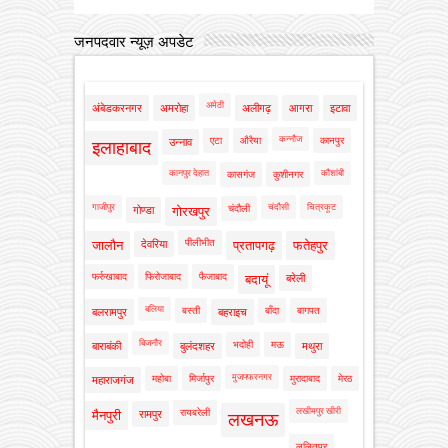
जनपदवार न्यूज़ अपडेट
अमेठी
अंबेडकरनगर
अमरोहा
अलीगढ़
आगरा
इटावा
कन्नौज
एटा
औरैया
कानपुर
उन्नाव
इलाहाबाद
कानपुर देहात
कौशांबी
कासगंज
कुशीनगर
गाजीपुर
चंदौसी
चित्रकूट
चंदौली
गोण्डा
गोरखपुर
पीलीभीत
जालौन
देवरिया
प्रतापगढ़
फतेहपुर
फर्रुखाबाद
फिरोजाबाद
फैजाबाद
बदायूं
बरेली
बलिया
बस्ती
बाँदा
बागपत
बलरामपुर
बहराइच
बिजनौर
भदोही
मऊ
बाराबंकी
बुलंदशहर
मथुरा
मुजफ्फरनगर
महोबा
मिर्जापुर
मुरादाबाद
मेरठ
महाराजगंज
लखीमपुर खीरी
रायबरेली
मैनपुरी
रामपुर
लखनऊ
ललितपुर