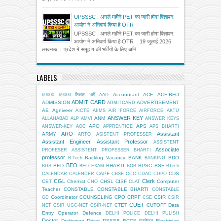
UPSSSC : अगले महीने PET का जारी होगा विज्ञापन,
आयोग ने अनिवार्य किया है OTR
UPSSSC : अगले महीने PET का जारी होगा विज्ञापन,
आयोग ने अनिवार्य किया है OTR 19 जुलाई 2026
लखनऊ । प्रदेश में समूह ग की भर्तियों के लिए अनि...
LABELS
Accountant
ACF
ACF-RFO
69000
69000 शिक्षक भर्ती
AAO
ADMIT CARD
ADMISSION
ADVERTISEMENT
ADMITCARD
AE
Agniveer
AICTE
AIIMS
AIR FORCE
AIRFORCE
AKTU
ANSWER KEY
ANM
ALLAHABAD
ALP
AMVI
ANSWER KEYS
APO
APS
ANSWER-KEY
AOC
APPRENTICE
APS BHARTI
ARO
Assistant
ARMY
ARTO
ASISTENT PROFESSER
Assistant Engineer
Assistant Professor
ASSISTENT
Associate
PROFESER
ASSISTENT PROFESSER BHARTI
professor
Backlog Vacancy
BANK
BDO
B.Tech
BANKING
BEO
BED
BHARTI
BPSC
BSF
BDS
BEO EXAM
BOB
BTech
CAPF
CDS
CALENDAR
CALENDER
CBSE
CCC
CDAC
CDPO
CGL
Clerk
CET
Chemist
CHSL
CISF
Computer
CHO
CLAT
Teacher
CONSTABLE
CONSTABLE BHARTI
CONSTABLE
Coordinator
COUNSELING
CPO
CRPF
CSIR
GD
CSE
CSIR
CUET
CTET
CUTOFF
Data
NET
CSIR UGC-NET
CSIR-NET
Entry Operator
Defence
DELHI POLICE
DELHI PULISH
Doctor
Draftsman
Driver
DSSSB
ECCE एजुकेटर
Electrician