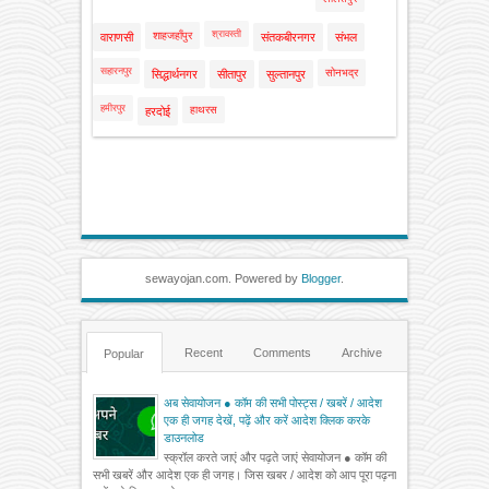
श्रावस्ती
शाहजहाँपुर
वाराणसी
संतकबीरनगर
संभल
सहारनपुर
सोनभद्र
सिद्धार्थनगर
सीतापुर
सुल्तानपुर
हमीरपुर
हाथरस
हरदोई
sewayojan.com. Powered by
Blogger
.
Recent
Comments
Archive
Popular
अब सेवायोजन ● कॉम की सभी पोस्ट्स / खबरें / आदेश
एक ही जगह देखें, पढ़ें और करें आदेश क्लिक करके
डाउनलोड
स्क्रॉल करते जाएं और पढ़ते जाएं सेवायोजन ● कॉम की
सभी खबरें और आदेश एक ही जगह। जिस खबर / आदेश को आप पूरा पढ़ना