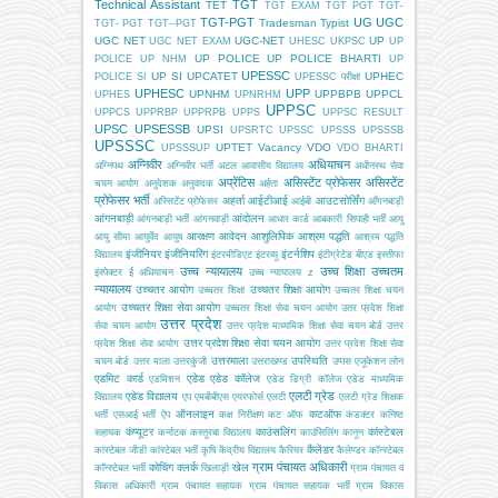
Technical Assistant
TGT
TET
TGT EXAM
TGT PGT
TGT-
TGT-PGT
UG
UGC
Tradesman
Typist
TGT- PGT
TGT--PGT
UGC NET
UGC-NET
UP
UGC NET EXAM
UHESC
UKPSC
UP
UP POLICE
UP POLICE BHARTI
POLICE
UP NHM
UP
UPESSC
UP SI
UPCATET
UPHEC
POLICE SI
UPESSC परीक्षा
UPHESC
UPP
UPNHM
UPPBPB
UPPCL
UPHES
UPNRHM
UPPSC
UPPCS
UPPRBP
UPPRPB
UPPS
UPPSC RESULT
UPSC
UPSESSB
UPSI
UPSRTC
UPSSC
UPSSS
UPSSSB
UPSSSC
UPTET
Vacancy
VDO
UPSSSUP
VDO BHARTI
अग्निवीर
अधियाचन
अग्निपथ
अग्निवीर भर्ती
अटल आवासीय विद्यालय
अधीनस्थ सेवा
अप्रेंटिस
असिस्टेंट प्रोफेसर
असिस्टेंट
चयन आयोग
अनुदेशक
अनुवादक
अर्हता
प्रोफेसर भर्ती
अहर्ता
आईटीआई
आउटसोर्सिंग
अस्सिटेंट प्रोफेसर
आईबी
आँगनबाड़ी
आंगनबाड़ी
आंदोलन
आंगनबाड़ी भर्ती
आंगनवाड़ी
आधार कार्ड
आबकारी सिपाही भर्ती
आयु
आरक्षण
आवेदन
आशुलिपिक
आश्रम पद्धति
आयु सीमा
आयुर्वेद
आयुष
आश्रम पद्धति
इंजीनियर
इंजीनियरिंग
इंटर्नशिप
विद्यालय
इंटरमीडिएट
इंटरव्यू
इंटीग्रेटेड बीएड
इस्तीफा
उच्च न्यायालय
उच्च शिक्षा
उच्चतम
इंस्पेक्टर
ई अधियाचन
उच्च न्यायालय z
न्यायालय
उच्चतर आयोग
उच्चतर शिक्षा आयोग
उच्चतर शिक्षा
उच्चतर शिक्षा चयन
उच्चतर शिक्षा सेवा आयोग
आयोग
उच्चतर शिक्षा सेवा चयन आयोग
उतर प्रदेश शिक्षा
उत्तर प्रदेश
सेवा चयन आयोग
उत्तर प्रदेश माध्यमिक शिक्षा सेवा चयन बोर्ड
उत्तर
उत्तर प्रदेश शिक्षा सेवा चयन आयोग
प्रदेश शिक्षा सेवा आयोग
उत्तर प्रदेश शिक्षा सेवा
उत्तरमाला
उपस्थिति
चयन बोर्ड
उत्तर माला
उत्तरकुंजी
उत्तराखण्ड
उप्पस
एजूकेशन लोन
एडमिट कार्ड
एडेड
एडेड कॉलेज
एडमिशन
एडेड डिग्री कॉलेज
एडेड माध्यमिक
एलटी ग्रेड
एडेड विद्यालय
विद्यालय
एप
एमबीबीएस
एयरफोर्स
एलटी
एलटी ग्रेड शिक्षक
ऑनलाइन
कटऑफ
भर्ती
एसआई भर्ती
ऐप
कक्ष निरीक्षण
कट ऑफ
कंडक्टर
कनिष्ठ
कंप्यूटर
काउंसलिंग
कांस्टेबल
सहायक
कर्नाटक
कस्तूरबा विद्यालय
काउंसिलिंग
कानून
कैलेंडर
कांस्टेबल जीडी
कांस्टेबल भर्ती
कृषि
केंद्रीय विद्यालय
कैरियर
कैलेण्डर
कॉन्स्टेबल
ग्राम पंचायत अधिकारी
कोचिंग
क्लर्क
खेल
कॉन्स्टेबल भर्ती
खिलाड़ी
ग्राम पंचायत व
विकास अधिकारी
ग्राम पंचायत सहायक
ग्राम पंचायत सहायक भर्ती
ग्राम विकास