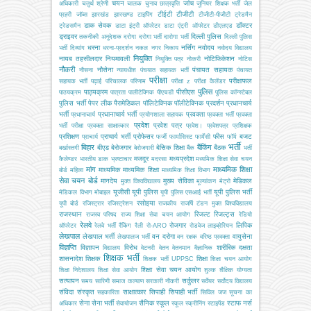
चयन
जांच
अधिकारी
चतुर्थ श्रेणी
चालक
चुनाव
छात्रवृत्ति
जूनियर शिक्षक भर्ती
जेल
टीईटी
टीजीटी
प्रहरी
जॉब्स
झारखंड
झारखण्ड
टाइपिंग
टीजीटी-पीजीटी
ट्रेडमैन
डाक सेवक
डॉक्टर
ट्रेडसमैन
डाटा इंट्री ऑपरेटर
डाटा एंट्री ऑपरेटर
डीएलएड
ड्राइवर
दिल्ली पुलिस
तकनीकी अनुदेशक
दरोगा
दरोगा भर्ती
दारोगा भर्ती
दिल्ली पुलिस
धरना
नर्सिंग
नवोदय
भर्ती
दिव्यांग
धरना-प्रदर्शन
नकल
नगर निकाय
नवोदय विद्यालय
नियुक्ति
नायब तहसीलदार
नियमावली
नोटिफिकेशन
नियुक्ति पत्र
नोकरी
नोटिस
नौकरी
नौसेना
पंचायत सहायक
नौसना
न्यायधीश
पंचयात सहायक भर्ती
पंचायत
परीक्षा
परीक्षाफल
सहायक भर्ती
पढ़ाई
परिचालक
परिणाम
परीक्षा z
परीक्षा कैलेंडर
पुलिस
पाठ्यक्रम
पीसीएस
पाठयक्रम
पात्रता
पालीटेक्निक
पीएचडी
पुलिस कॉन्स्टेबल
पुलिस भर्ती
पेपर लीक
पैरामेडिकल
पॉलिटेक्निक
पॉलीटेक्निक
प्रदर्शन
प्रधानचार्य
भर्ती
प्रधानाचार्य भर्ती
प्रवक्ता
प्रधानाचार्य
प्रयोगशाला सहायक
प्रवक्ता भर्ती
प्रवक्ता
प्रवेश
प्रवेश पत्र
भर्ती परीक्षा
प्रवक्ता साक्षात्कार
प्रवेश।
प्रवेशपत्र
प्रशिक्षक
प्रशिक्षण
प्राचार्य भर्ती
प्रोफेसर
फीस
बजट
प्राचार्य
फर्जी
फार्मासिस्ट
फार्मेसी
फॉर्म
भर्ती
बिहार
बैंकिंग
बीएड
बेरोजगार
बेसिक शिक्षा
बैठक
बर्खास्तगी
बेरोजगारी
बैंक
भर्ती
मजदूर
मध्यप्रदेश
कैलेण्डर
भारतीय डाक
भ्रष्टाचार
मदरसा
मध्यमिक शिक्षा सेवा चयन
मांग
माध्यमिक शिक्षा
माध्यमिक
माध्यमिक शिक्षा
बोर्ड
महिला
माध्यमिक शिक्षा विभाग
सेवा चयन बोर्ड
मानदेय
मुख्य सेविका
मेडिकल
मुक्त विश्वविद्यालय
मूल्यांकन
मेट्रो
यूजीसी
यूपी पुलिस
यूपी पुलिस भर्ती
मेडिकल विभाग
मोबाइल
यूपी पुलिस एसआई भर्ती
रसोइया
यूपी बोर्ड
रजिस्ट्रार
रजिस्ट्रेशन
राजकीय
राजर्षि टंडन मुक्त विश्वविद्यालय
राजस्थान
रिजल्ट
रिजल्ट्स
राजस्व परिषद
राज्य शिक्षा सेवा चयन आयोग
रेडियो
रेलवे
रोजगार
लिपिक
ऑपरेटर
रेलवे भर्ती
रैंकिंग
रैली
रो-ARO
रोडवेज
लाइब्रेरियन
लेखपाल
लेखपाल भर्ती
वन दरोगा
वायुसेना
लेखपालज भर्ती
वन रक्षक
वरिष्ठ प्रवक्ता
विज्ञप्ति
विज्ञापन
विरोध
शारीरिक दक्षता
विद्यालय
वेटनरी
वेतन
वेतनमान
वैज्ञानिक
शिक्षक भर्ती
शासनादेश
शिक्षक
शिक्षा
शिक्षक भर्ती UPPSC
शिक्षा चयन आयोग
शिक्षा सेवा चयन आयोग
शिक्षा निदेशालय
शिक्षा सेवा आयोग
शुल्क
शैक्षिक योग्यता
सत्यापन
सर्कुलर
समय सारिणी
समाज कल्याण
सरकारी नौकरी
सर्वेयर
सर्वोदय विद्यालय
संविदा
संस्कृत
साक्षात्कार
सिपाही
सिपाही भर्ती
सहकारिता
सिविल जज
सूचना का
सेना
सेना भर्ती
सैनिक स्कूल
स्टाफ नर्स
अधिकार
सेवायोजन
स्कूल
स्क्रीनिंग
स्टाइपेंड