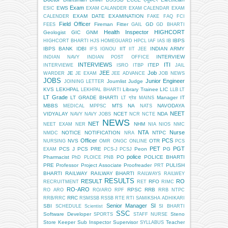
Exam
EWS
ESIC
EXAM CALANDER
EXAM CALENDAR
EXAM
EXAM DATE
EXAMINATION
CALENDER
FAKE
FAQ
FCI
Field Officer
Fireman
Fitter
GD
FEES
GAIL
GD BHARTI
Health Inspector
HIGHCORT
Geologist
GIC
GNM
IBPS
HIGHCORT BHARTI
HJS
HOMEGUARD
HPCL
IAF
IAS
IB
IBPS BANK
IDBI
IIT
INDIAN ARMY
IFS
IGNOU
IIT JEE
INTERVIEW
INDIAN NAVY
INDIAN POST OFFICE
INTERVIEWS
ITI
ITEP
INTERVIEWE
ISRO
ITBP
JAIL
JEE
Job
JE
WARDER
JE EXAM
JEE ADVANCE
JOB NEWS
JOBS
Junior Engineer
Journlist
Judge
JOINING LETTER
KVS
LEKHPAL
Library Trainee
LIC
LEKHPAL BHARTI
LLB
LT
LT Grade
LT GRADE BHARTI
Manager IT
LT ग्रेड
MAINS
MBBS
MTS
NA
NAVODAYA
MEDICAL
MPPSC
NATS
NEET
VIDYALAY
NCET
NDA
NAVY
NAVY JOBS
NCR
NCTE
NEWS
NET
NHM
NEET EXAM
NER
NIA
NIOS
NMC
NTA
Nurse
NOTICE
NOTIFICATION
NTPC
NMDC
NRA
Officer
PCS
NVS
OTR
NURSING
OMR
ONGC
ONLINE
PCS
PET
PGT
PCS J
PCS PRE
Peon
PG
EXAM
PCS-J
PCSJ
police
Pharmacist
PO
POLICE BHARTI
PhD
PLOICE
PNB
PRE
Professor
Project Associate
Proofreader
PULISH
PRT
BHARTI
RAILWAY
RAILWAY BHARTI
RAILWAYS
RAILWEY
RESULTS
RESULT
RO
RFO
RECRUITMENT
RET
RIMC
RO-ARO
RPSC
RRB
RO ARO
RO/ARO
RPF
RRB NTPC
RRC
RRB/RRC
RSMSSB
RSSB
RTE
RTI
SAMIKSHA ADHIKARI
Senior Manager
SI
SBI
SCHEDULE
Scientist
SI BHARTI
SSC
Software Developer
Steno
SPORTS
STAFF NURSE
Store Keeper
Sub Inspector
Supervisor
Teacher
SYLLABUS