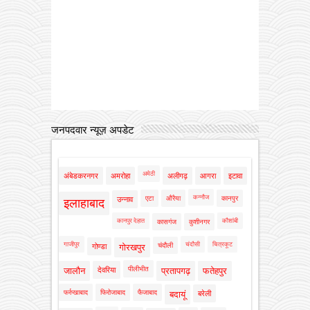
जनपदवार न्यूज़ अपडेट
अमेठी
अंबेडकरनगर
अमरोहा
अलीगढ़
आगरा
इटावा
कन्नौज
एटा
औरैया
कानपुर
उन्नाव
इलाहाबाद
कानपुर देहात
कौशांबी
कासगंज
कुशीनगर
गाजीपुर
चंदौसी
चित्रकूट
चंदौली
गोण्डा
गोरखपुर
पीलीभीत
जालौन
देवरिया
प्रतापगढ़
फतेहपुर
फर्रुखाबाद
फिरोजाबाद
फैजाबाद
बदायूं
बरेली