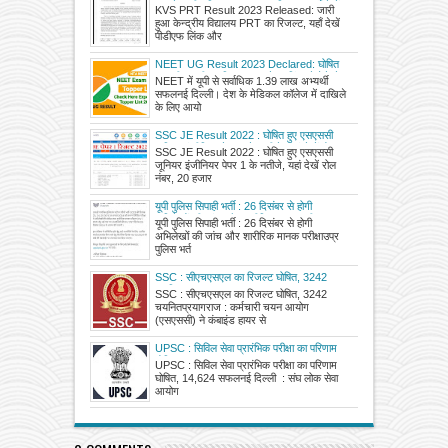
हुआ केन्द्रीय विद्यालय PRT का रिजल्ट, यहाँ देखें
KVS PRT Result 2023 Released: जारी
पीडीएफ लिंक और मेरिट लिस्ट
हुआ केन्द्रीय विद्यालय PRT का रिजल्ट, यहाँ देखें
पीडीएफ लिंक और
NEET UG Result 2023 Declared: घोषित
हुआ नीट यूजी का रिजल्ट, डायरेक्ट लिंक से ऐसे चेक
NEET में यूपी से सर्वाधिक 1.39 लाख अभ्यर्थी
करें रिजल्ट
सफलनई दिल्ली। देश के मेडिकल कॉलेज में दाखिले
के लिए आयो
SSC JE Result 2022 : घोषित हुए एसएससी
जूनियर इंजीनियर पेपर 1 के नतीजे, यहां देखें रोल
SSC JE Result 2022 : घोषित हुए एसएससी
नंबर, 20 हजार अभ्यर्थी सफल
जूनियर इंजीनियर पेपर 1 के नतीजे, यहां देखें रोल
नंबर, 20 हजार
यूपी पुलिस सिपाही भर्ती : 26 दिसंबर से होगी
अभिलेखों की जांच और शारीरिक मानक परीक्षा,
यूपी पुलिस सिपाही भर्ती : 26 दिसंबर से होगी
प्रवेश पत्र डाउनलोड करने के लिए 16 दिसंबर को
अभिलेखों की जांच और शारीरिक मानक परीक्षाउप्र
जारी होगा वेबलिंक
पुलिस भर्त
SSC : सीएचएसएल का रिजल्ट घोषित, 3242
चयनित
SSC : सीएचएसएल का रिजल्ट घोषित, 3242
चयनितप्रयागराज : कर्मचारी चयन आयोग
(एसएससी) ने कंबाइंड हायर से
UPSC : सिविल सेवा प्रारंभिक परीक्षा का परिणाम
घोषित, 14,624 सफल
UPSC : सिविल सेवा प्रारंभिक परीक्षा का परिणाम
घोषित, 14,624 सफलनई दिल्ली : संघ लोक सेवा
आयोग