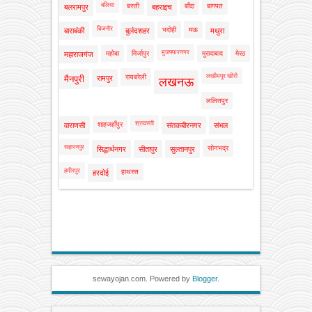
बलिया
बस्ती
बाँदा
बागपत
बलरामपुर
बहराइच
बिजनौर
भदोही
मऊ
बाराबंकी
बुलंदशहर
मथुरा
मुजफ्फरनगर
महोबा
मिर्जापुर
मुरादाबाद
मेरठ
महाराजगंज
लखीमपुर खीरी
रायबरेली
मैनपुरी
रामपुर
लखनऊ
ललितपुर
श्रावस्ती
शाहजहाँपुर
वाराणसी
संतकबीरनगर
संभल
सहारनपुर
सोनभद्र
सिद्धार्थनगर
सीतापुर
सुल्तानपुर
हमीरपुर
हाथरस
हरदोई
sewayojan.com. Powered by
Blogger
.