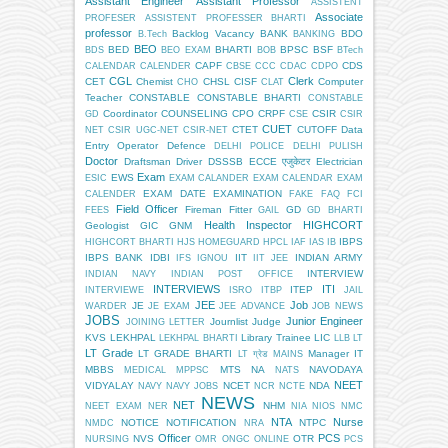
Assistant Engineer
Assistant Professor
ASSISTENT
Associate
PROFESER
ASSISTENT PROFESSER BHARTI
professor
Backlog Vacancy
BANK
BDO
B.Tech
BANKING
BEO
BED
BHARTI
BPSC
BSF
BDS
BEO EXAM
BOB
BTech
CAPF
CDS
CALENDAR
CALENDER
CBSE
CCC
CDAC
CDPO
CGL
Clerk
CET
Chemist
CHSL
CISF
Computer
CHO
CLAT
Teacher
CONSTABLE
CONSTABLE BHARTI
CONSTABLE
Coordinator
COUNSELING
CPO
CRPF
CSIR
GD
CSE
CSIR
CUET
CTET
CUTOFF
Data
NET
CSIR UGC-NET
CSIR-NET
Entry Operator
Defence
DELHI POLICE
DELHI PULISH
Doctor
Draftsman
Driver
DSSSB
ECCE एजुकेटर
Electrician
Exam
EWS
ESIC
EXAM CALANDER
EXAM CALENDAR
EXAM
EXAM DATE
EXAMINATION
CALENDER
FAKE
FAQ
FCI
Field Officer
Fireman
Fitter
GD
FEES
GAIL
GD BHARTI
Health Inspector
HIGHCORT
Geologist
GIC
GNM
IBPS
HIGHCORT BHARTI
HJS
HOMEGUARD
HPCL
IAF
IAS
IB
IBPS BANK
IDBI
IIT
INDIAN ARMY
IFS
IGNOU
IIT JEE
INTERVIEW
INDIAN NAVY
INDIAN POST OFFICE
INTERVIEWS
ITI
ITEP
INTERVIEWE
ISRO
ITBP
JAIL
JEE
Job
JE
WARDER
JE EXAM
JEE ADVANCE
JOB NEWS
JOBS
Junior Engineer
Journlist
Judge
JOINING LETTER
KVS
LEKHPAL
Library Trainee
LIC
LEKHPAL BHARTI
LLB
LT
LT Grade
LT GRADE BHARTI
Manager IT
LT ग्रेड
MAINS
MBBS
MTS
NA
NAVODAYA
MEDICAL
MPPSC
NATS
NEET
VIDYALAY
NCET
NDA
NAVY
NAVY JOBS
NCR
NCTE
NEWS
NET
NHM
NEET EXAM
NER
NIA
NIOS
NMC
NTA
Nurse
NOTICE
NOTIFICATION
NTPC
NMDC
NRA
Officer
PCS
NVS
OTR
NURSING
OMR
ONGC
ONLINE
PCS