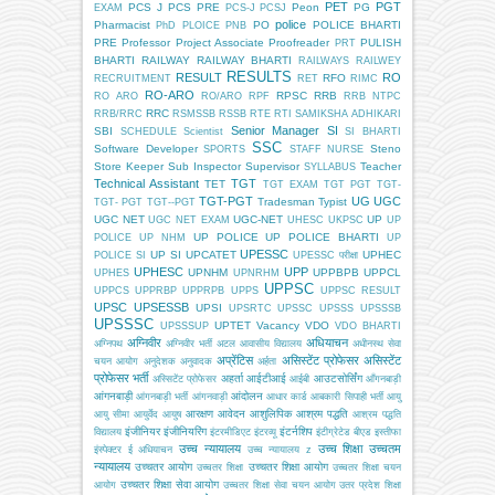
PET
PGT
PCS J
PCS PRE
Peon
PG
EXAM
PCS-J
PCSJ
police
Pharmacist
PO
POLICE BHARTI
PhD
PLOICE
PNB
PRE
Professor
Project Associate
Proofreader
PULISH
PRT
BHARTI
RAILWAY
RAILWAY BHARTI
RAILWAYS
RAILWEY
RESULTS
RESULT
RO
RFO
RECRUITMENT
RET
RIMC
RO-ARO
RPSC
RRB
RO ARO
RO/ARO
RPF
RRB NTPC
RRC
RRB/RRC
RSMSSB
RSSB
RTE
RTI
SAMIKSHA ADHIKARI
Senior Manager
SI
SBI
SCHEDULE
Scientist
SI BHARTI
SSC
Software Developer
Steno
SPORTS
STAFF NURSE
Store Keeper
Sub Inspector
Supervisor
Teacher
SYLLABUS
Technical Assistant
TGT
TET
TGT EXAM
TGT PGT
TGT-
TGT-PGT
UG
UGC
Tradesman
Typist
TGT- PGT
TGT--PGT
UGC NET
UGC-NET
UP
UGC NET EXAM
UHESC
UKPSC
UP
UP POLICE
UP POLICE BHARTI
POLICE
UP NHM
UP
UPESSC
UP SI
UPCATET
UPHEC
POLICE SI
UPESSC परीक्षा
UPHESC
UPP
UPNHM
UPPBPB
UPPCL
UPHES
UPNRHM
UPPSC
UPPCS
UPPRBP
UPPRPB
UPPS
UPPSC RESULT
UPSC
UPSESSB
UPSI
UPSRTC
UPSSC
UPSSS
UPSSSB
UPSSSC
UPTET
Vacancy
VDO
UPSSSUP
VDO BHARTI
अग्निवीर
अधियाचन
अग्निपथ
अग्निवीर भर्ती
अटल आवासीय विद्यालय
अधीनस्थ सेवा
अप्रेंटिस
असिस्टेंट प्रोफेसर
असिस्टेंट
चयन आयोग
अनुदेशक
अनुवादक
अर्हता
प्रोफेसर भर्ती
अहर्ता
आईटीआई
आउटसोर्सिंग
अस्सिटेंट प्रोफेसर
आईबी
आँगनबाड़ी
आंगनबाड़ी
आंदोलन
आंगनबाड़ी भर्ती
आंगनवाड़ी
आधार कार्ड
आबकारी सिपाही भर्ती
आयु
आरक्षण
आवेदन
आशुलिपिक
आश्रम पद्धति
आयु सीमा
आयुर्वेद
आयुष
आश्रम पद्धति
इंजीनियर
इंजीनियरिंग
इंटर्नशिप
विद्यालय
इंटरमीडिएट
इंटरव्यू
इंटीग्रेटेड बीएड
इस्तीफा
उच्च न्यायालय
उच्च शिक्षा
उच्चतम
इंस्पेक्टर
ई अधियाचन
उच्च न्यायालय z
न्यायालय
उच्चतर आयोग
उच्चतर शिक्षा आयोग
उच्चतर शिक्षा
उच्चतर शिक्षा चयन
उच्चतर शिक्षा सेवा आयोग
आयोग
उच्चतर शिक्षा सेवा चयन आयोग
उतर प्रदेश शिक्षा