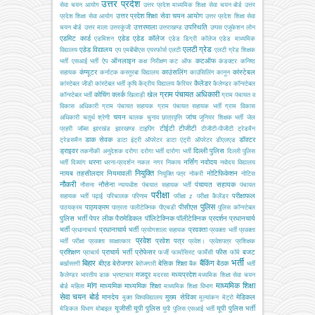
उत्तर प्रदेश
सेवा चयन आयोग
उत्तर प्रदेश माध्यमिक शिक्षा सेवा चयन बोर्ड
उत्तर
उत्तर प्रदेश शिक्षा सेवा चयन आयोग
प्रदेश शिक्षा सेवा आयोग
उत्तर प्रदेश शिक्षा सेवा
उत्तरमाला
उपस्थिति
चयन बोर्ड
उत्तर माला
उत्तरकुंजी
उत्तराखण्ड
उप्पस
एजूकेशन लोन
एडमिट कार्ड
एडेड
एडेड कॉलेज
एडमिशन
एडेड डिग्री कॉलेज
एडेड माध्यमिक
एलटी ग्रेड
एडेड विद्यालय
विद्यालय
एप
एमबीबीएस
एयरफोर्स
एलटी
एलटी ग्रेड शिक्षक
ऑनलाइन
कटऑफ
भर्ती
एसआई भर्ती
ऐप
कक्ष निरीक्षण
कट ऑफ
कंडक्टर
कनिष्ठ
कंप्यूटर
काउंसलिंग
कांस्टेबल
सहायक
कर्नाटक
कस्तूरबा विद्यालय
काउंसिलिंग
कानून
कैलेंडर
कांस्टेबल जीडी
कांस्टेबल भर्ती
कृषि
केंद्रीय विद्यालय
कैरियर
कैलेण्डर
कॉन्स्टेबल
ग्राम पंचायत अधिकारी
कोचिंग
क्लर्क
खेल
कॉन्स्टेबल भर्ती
खिलाड़ी
ग्राम पंचायत व
विकास अधिकारी
ग्राम पंचायत सहायक
ग्राम पंचायत सहायक भर्ती
ग्राम विकास
चयन
जांच
अधिकारी
चतुर्थ श्रेणी
चालक
चुनाव
छात्रवृत्ति
जूनियर शिक्षक भर्ती
जेल
टीईटी
टीजीटी
प्रहरी
जॉब्स
झारखंड
झारखण्ड
टाइपिंग
टीजीटी-पीजीटी
ट्रेडमैन
डाक सेवक
डॉक्टर
ट्रेडसमैन
डाटा इंट्री ऑपरेटर
डाटा एंट्री ऑपरेटर
डीएलएड
ड्राइवर
दिल्ली पुलिस
तकनीकी अनुदेशक
दरोगा
दरोगा भर्ती
दारोगा भर्ती
दिल्ली पुलिस
धरना
नर्सिंग
नवोदय
भर्ती
दिव्यांग
धरना-प्रदर्शन
नकल
नगर निकाय
नवोदय विद्यालय
नियुक्ति
नायब तहसीलदार
नियमावली
नोटिफिकेशन
नियुक्ति पत्र
नोकरी
नोटिस
नौकरी
नौसेना
पंचायत सहायक
नौसना
न्यायधीश
पंचयात सहायक भर्ती
पंचायत
परीक्षा
परीक्षाफल
सहायक भर्ती
पढ़ाई
परिचालक
परिणाम
परीक्षा z
परीक्षा कैलेंडर
पुलिस
पाठ्यक्रम
पीसीएस
पाठयक्रम
पात्रता
पालीटेक्निक
पीएचडी
पुलिस कॉन्स्टेबल
पुलिस भर्ती
पेपर लीक
पैरामेडिकल
पॉलिटेक्निक
पॉलीटेक्निक
प्रदर्शन
प्रधानचार्य
भर्ती
प्रधानाचार्य भर्ती
प्रवक्ता
प्रधानाचार्य
प्रयोगशाला सहायक
प्रवक्ता भर्ती
प्रवक्ता
प्रवेश
प्रवेश पत्र
भर्ती परीक्षा
प्रवक्ता साक्षात्कार
प्रवेश।
प्रवेशपत्र
प्रशिक्षक
प्रशिक्षण
प्राचार्य भर्ती
प्रोफेसर
फीस
बजट
प्राचार्य
फर्जी
फार्मासिस्ट
फार्मेसी
फॉर्म
भर्ती
बिहार
बैंकिंग
बीएड
बेरोजगार
बेसिक शिक्षा
बैठक
बर्खास्तगी
बेरोजगारी
बैंक
भर्ती
मजदूर
मध्यप्रदेश
कैलेण्डर
भारतीय डाक
भ्रष्टाचार
मदरसा
मध्यमिक शिक्षा सेवा चयन
मांग
माध्यमिक शिक्षा
माध्यमिक
माध्यमिक शिक्षा
बोर्ड
महिला
माध्यमिक शिक्षा विभाग
सेवा चयन बोर्ड
मानदेय
मुख्य सेविका
मेडिकल
मुक्त विश्वविद्यालय
मूल्यांकन
मेट्रो
यूजीसी
यूपी पुलिस
यूपी पुलिस भर्ती
मेडिकल विभाग
मोबाइल
यूपी पुलिस एसआई भर्ती