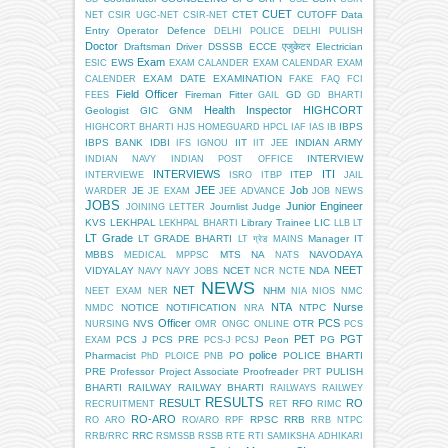
CUET
CTET
CUTOFF
Data
NET
CSIR UGC-NET
CSIR-NET
Entry Operator
Defence
DELHI POLICE
DELHI PULISH
Doctor
Draftsman
Driver
DSSSB
ECCE एजुकेटर
Electrician
Exam
EWS
ESIC
EXAM CALANDER
EXAM CALENDAR
EXAM
EXAM DATE
EXAMINATION
CALENDER
FAKE
FAQ
FCI
Field Officer
Fireman
Fitter
GD
FEES
GAIL
GD BHARTI
Health Inspector
HIGHCORT
Geologist
GIC
GNM
IBPS
HIGHCORT BHARTI
HJS
HOMEGUARD
HPCL
IAF
IAS
IB
IBPS BANK
IDBI
IIT
INDIAN ARMY
IFS
IGNOU
IIT JEE
INTERVIEW
INDIAN NAVY
INDIAN POST OFFICE
INTERVIEWS
ITI
ITEP
INTERVIEWE
ISRO
ITBP
JAIL
JEE
Job
JE
WARDER
JE EXAM
JEE ADVANCE
JOB NEWS
JOBS
Junior Engineer
Journlist
Judge
JOINING LETTER
KVS
LEKHPAL
Library Trainee
LIC
LEKHPAL BHARTI
LLB
LT
LT Grade
LT GRADE BHARTI
Manager IT
LT ग्रेड
MAINS
MBBS
MTS
NA
NAVODAYA
MEDICAL
MPPSC
NATS
NEET
VIDYALAY
NCET
NDA
NAVY
NAVY JOBS
NCR
NCTE
NEWS
NET
NHM
NEET EXAM
NER
NIA
NIOS
NMC
NTA
Nurse
NOTICE
NOTIFICATION
NTPC
NMDC
NRA
Officer
PCS
NVS
OTR
NURSING
OMR
ONGC
ONLINE
PCS
PET
PGT
PCS J
PCS PRE
Peon
PG
EXAM
PCS-J
PCSJ
police
Pharmacist
PO
POLICE BHARTI
PhD
PLOICE
PNB
PRE
Professor
Project Associate
Proofreader
PULISH
PRT
BHARTI
RAILWAY
RAILWAY BHARTI
RAILWAYS
RAILWEY
RESULTS
RESULT
RO
RFO
RECRUITMENT
RET
RIMC
RO-ARO
RPSC
RRB
RO ARO
RO/ARO
RPF
RRB NTPC
RRC
RRB/RRC
RSMSSB
RSSB
RTE
RTI
SAMIKSHA ADHIKARI