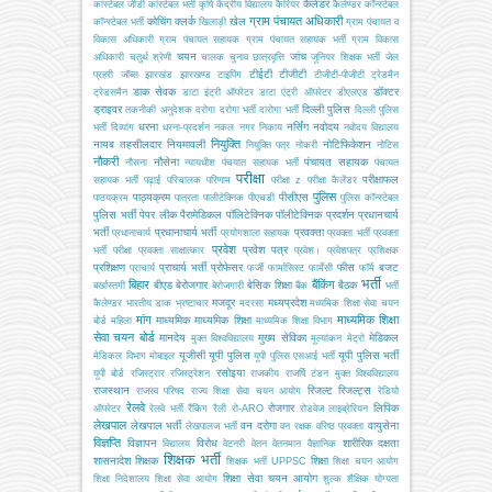
कैलेंडर
कांस्टेबल जीडी
कांस्टेबल भर्ती
कृषि
केंद्रीय विद्यालय
कैरियर
कैलेण्डर
कॉन्स्टेबल
ग्राम पंचायत अधिकारी
कोचिंग
क्लर्क
खेल
कॉन्स्टेबल भर्ती
खिलाड़ी
ग्राम पंचायत व
विकास अधिकारी
ग्राम पंचायत सहायक
ग्राम पंचायत सहायक भर्ती
ग्राम विकास
चयन
जांच
अधिकारी
चतुर्थ श्रेणी
चालक
चुनाव
छात्रवृत्ति
जूनियर शिक्षक भर्ती
जेल
टीईटी
टीजीटी
प्रहरी
जॉब्स
झारखंड
झारखण्ड
टाइपिंग
टीजीटी-पीजीटी
ट्रेडमैन
डाक सेवक
डॉक्टर
ट्रेडसमैन
डाटा इंट्री ऑपरेटर
डाटा एंट्री ऑपरेटर
डीएलएड
ड्राइवर
दिल्ली पुलिस
तकनीकी अनुदेशक
दरोगा
दरोगा भर्ती
दारोगा भर्ती
दिल्ली पुलिस
धरना
नर्सिंग
नवोदय
भर्ती
दिव्यांग
धरना-प्रदर्शन
नकल
नगर निकाय
नवोदय विद्यालय
नियुक्ति
नायब तहसीलदार
नियमावली
नोटिफिकेशन
नियुक्ति पत्र
नोकरी
नोटिस
नौकरी
नौसेना
पंचायत सहायक
नौसना
न्यायधीश
पंचयात सहायक भर्ती
पंचायत
परीक्षा
परीक्षाफल
सहायक भर्ती
पढ़ाई
परिचालक
परिणाम
परीक्षा z
परीक्षा कैलेंडर
पुलिस
पाठ्यक्रम
पीसीएस
पाठयक्रम
पात्रता
पालीटेक्निक
पीएचडी
पुलिस कॉन्स्टेबल
पुलिस भर्ती
पेपर लीक
पैरामेडिकल
पॉलिटेक्निक
पॉलीटेक्निक
प्रदर्शन
प्रधानचार्य
भर्ती
प्रधानाचार्य भर्ती
प्रवक्ता
प्रधानाचार्य
प्रयोगशाला सहायक
प्रवक्ता भर्ती
प्रवक्ता
प्रवेश
प्रवेश पत्र
भर्ती परीक्षा
प्रवक्ता साक्षात्कार
प्रवेश।
प्रवेशपत्र
प्रशिक्षक
प्रशिक्षण
प्राचार्य भर्ती
प्रोफेसर
फीस
बजट
प्राचार्य
फर्जी
फार्मासिस्ट
फार्मेसी
फॉर्म
भर्ती
बिहार
बैंकिंग
बीएड
बेरोजगार
बेसिक शिक्षा
बैठक
बर्खास्तगी
बेरोजगारी
बैंक
भर्ती
मजदूर
मध्यप्रदेश
कैलेण्डर
भारतीय डाक
भ्रष्टाचार
मदरसा
मध्यमिक शिक्षा सेवा चयन
मांग
माध्यमिक शिक्षा
माध्यमिक
माध्यमिक शिक्षा
बोर्ड
महिला
माध्यमिक शिक्षा विभाग
सेवा चयन बोर्ड
मानदेय
मुख्य सेविका
मेडिकल
मुक्त विश्वविद्यालय
मूल्यांकन
मेट्रो
यूजीसी
यूपी पुलिस
यूपी पुलिस भर्ती
मेडिकल विभाग
मोबाइल
यूपी पुलिस एसआई भर्ती
रसोइया
यूपी बोर्ड
रजिस्ट्रार
रजिस्ट्रेशन
राजकीय
राजर्षि टंडन मुक्त विश्वविद्यालय
राजस्थान
रिजल्ट
रिजल्ट्स
राजस्व परिषद
राज्य शिक्षा सेवा चयन आयोग
रेडियो
रेलवे
रोजगार
लिपिक
ऑपरेटर
रेलवे भर्ती
रैंकिंग
रैली
रो-ARO
रोडवेज
लाइब्रेरियन
लेखपाल
लेखपाल भर्ती
वन दरोगा
वायुसेना
लेखपालज भर्ती
वन रक्षक
वरिष्ठ प्रवक्ता
विज्ञप्ति
विज्ञापन
विरोध
शारीरिक दक्षता
विद्यालय
वेटनरी
वेतन
वेतनमान
वैज्ञानिक
शिक्षक भर्ती
शासनादेश
शिक्षक
शिक्षा
शिक्षक भर्ती UPPSC
शिक्षा चयन आयोग
शिक्षा सेवा चयन आयोग
शिक्षा निदेशालय
शिक्षा सेवा आयोग
शुल्क
शैक्षिक योग्यता