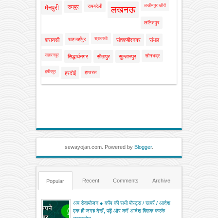
लखीमपुर खीरी
रायबरेली
मैनपुरी
रामपुर
लखनऊ
ललितपुर
श्रावस्ती
शाहजहाँपुर
वाराणसी
संतकबीरनगर
संभल
सहारनपुर
सोनभद्र
सिद्धार्थनगर
सीतापुर
सुल्तानपुर
हमीरपुर
हाथरस
हरदोई
sewayojan.com. Powered by
Blogger
.
Recent
Comments
Archive
Popular
अब सेवायोजन ● कॉम की सभी पोस्ट्स / खबरें / आदेश
एक ही जगह देखें, पढ़ें और करें आदेश क्लिक करके