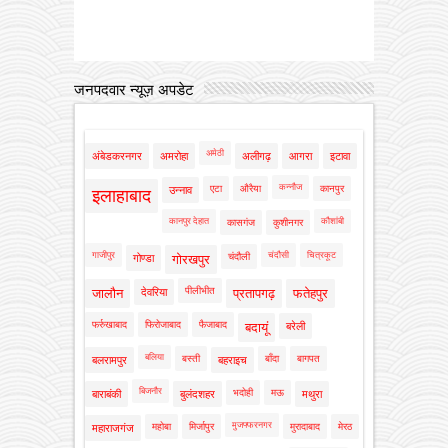
जनपदवार न्यूज़ अपडेट
अमेठी
अंबेडकरनगर
अमरोहा
अलीगढ़
आगरा
इटावा
कन्नौज
एटा
औरैया
कानपुर
उन्नाव
इलाहाबाद
कानपुर देहात
कौशांबी
कासगंज
कुशीनगर
गाजीपुर
चंदौसी
चित्रकूट
चंदौली
गोण्डा
गोरखपुर
पीलीभीत
जालौन
देवरिया
प्रतापगढ़
फतेहपुर
फर्रुखाबाद
फिरोजाबाद
फैजाबाद
बदायूं
बरेली
बलिया
बस्ती
बाँदा
बागपत
बलरामपुर
बहराइच
बिजनौर
भदोही
मऊ
बाराबंकी
बुलंदशहर
मथुरा
मुजफ्फरनगर
महोबा
मिर्जापुर
मुरादाबाद
मेरठ
महाराजगंज