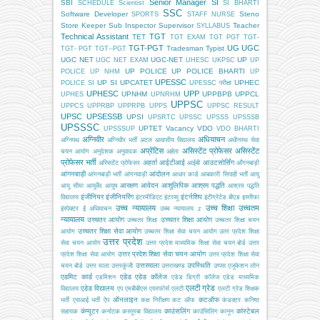
Senior Manager
SI
SBI
SCHEDULE
Scientist
SI BHARTI
SSC
Software Developer
Steno
SPORTS
STAFF NURSE
Store Keeper
Sub Inspector
Supervisor
Teacher
SYLLABUS
Technical Assistant
TGT
TET
TGT EXAM
TGT PGT
TGT-
TGT-PGT
UG
UGC
Tradesman
Typist
TGT- PGT
TGT--PGT
UGC NET
UGC-NET
UP
UGC NET EXAM
UHESC
UKPSC
UP
UP POLICE
UP POLICE BHARTI
POLICE
UP NHM
UP
UPESSC
UP SI
UPCATET
UPHEC
POLICE SI
UPESSC परीक्षा
UPHESC
UPP
UPNHM
UPPBPB
UPPCL
UPHES
UPNRHM
UPPSC
UPPCS
UPPRBP
UPPRPB
UPPS
UPPSC RESULT
UPSC
UPSESSB
UPSI
UPSRTC
UPSSC
UPSSS
UPSSSB
UPSSSC
UPTET
Vacancy
VDO
UPSSSUP
VDO BHARTI
अग्निवीर
अधियाचन
अग्निपथ
अग्निवीर भर्ती
अटल आवासीय विद्यालय
अधीनस्थ सेवा
अप्रेंटिस
असिस्टेंट प्रोफेसर
असिस्टेंट
चयन आयोग
अनुदेशक
अनुवादक
अर्हता
प्रोफेसर भर्ती
अहर्ता
आईटीआई
आउटसोर्सिंग
अस्सिटेंट प्रोफेसर
आईबी
आँगनबाड़ी
आंगनबाड़ी
आंदोलन
आंगनबाड़ी भर्ती
आंगनवाड़ी
आधार कार्ड
आबकारी सिपाही भर्ती
आयु
आरक्षण
आवेदन
आशुलिपिक
आश्रम पद्धति
आयु सीमा
आयुर्वेद
आयुष
आश्रम पद्धति
इंजीनियर
इंजीनियरिंग
इंटर्नशिप
विद्यालय
इंटरमीडिएट
इंटरव्यू
इंटीग्रेटेड बीएड
इस्तीफा
उच्च न्यायालय
उच्च शिक्षा
उच्चतम
इंस्पेक्टर
ई अधियाचन
उच्च न्यायालय z
न्यायालय
उच्चतर आयोग
उच्चतर शिक्षा आयोग
उच्चतर शिक्षा
उच्चतर शिक्षा चयन
उच्चतर शिक्षा सेवा आयोग
आयोग
उच्चतर शिक्षा सेवा चयन आयोग
उतर प्रदेश शिक्षा
उत्तर प्रदेश
सेवा चयन आयोग
उत्तर प्रदेश माध्यमिक शिक्षा सेवा चयन बोर्ड
उत्तर
उत्तर प्रदेश शिक्षा सेवा चयन आयोग
प्रदेश शिक्षा सेवा आयोग
उत्तर प्रदेश शिक्षा सेवा
उत्तरमाला
उपस्थिति
चयन बोर्ड
उत्तर माला
उत्तरकुंजी
उत्तराखण्ड
उप्पस
एजूकेशन लोन
एडमिट कार्ड
एडेड
एडेड कॉलेज
एडमिशन
एडेड डिग्री कॉलेज
एडेड माध्यमिक
एलटी ग्रेड
एडेड विद्यालय
विद्यालय
एप
एमबीबीएस
एयरफोर्स
एलटी
एलटी ग्रेड शिक्षक
ऑनलाइन
कटऑफ
भर्ती
एसआई भर्ती
ऐप
कक्ष निरीक्षण
कट ऑफ
कंडक्टर
कनिष्ठ
कंप्यूटर
काउंसलिंग
कांस्टेबल
सहायक
कर्नाटक
कस्तूरबा विद्यालय
काउंसिलिंग
कानून