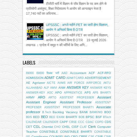
टीजीटी भर्ती में विज्ञान से जीव विज्ञान के पद कम होने से
प्रतियोगी असंतुष्ट, शिक्षा निदेशालय ने आयोग को आनलाइन भेजा है
17,740 पदों का अधियाच...
UPSSSC : अगले महीने PET का जारी होगा विज्ञापन,
आयोग ने अनिवार्य किया है OTR
UPSSSC : अगले महीने PET का जारी होगा विज्ञापन,
आयोग ने अनिवार्य किया है OTR 19 जुलाई 2026
लखनऊ । प्रदेश में समूह ग की भर्तियों के लिए अनि...
LABELS
Accountant
ACF
ACF-RFO
69000
69000 शिक्षक भर्ती
AAO
ADMIT CARD
ADMISSION
ADVERTISEMENT
ADMITCARD
AE
Agniveer
AICTE
AIIMS
AIR FORCE
AIRFORCE
AKTU
ANSWER KEY
ANM
ALLAHABAD
ALP
AMVI
ANSWER KEYS
APO
APS
ANSWER-KEY
AOC
APPRENTICE
APS BHARTI
ARO
Assistant
ARMY
ARTO
ASISTENT PROFESSER
Assistant Engineer
Assistant Professor
ASSISTENT
Associate
PROFESER
ASSISTENT PROFESSER BHARTI
professor
Backlog Vacancy
BANK
BDO
B.Tech
BANKING
BEO
BED
BHARTI
BPSC
BSF
BDS
BEO EXAM
BOB
BTech
CAPF
CDS
CALENDAR
CALENDER
CBSE
CCC
CDAC
CDPO
CGL
Clerk
CET
Chemist
CHSL
CISF
Computer
CHO
CLAT
Teacher
CONSTABLE
CONSTABLE BHARTI
CONSTABLE
Coordinator
COUNSELING
CPO
CRPF
CSIR
GD
CSE
CSIR