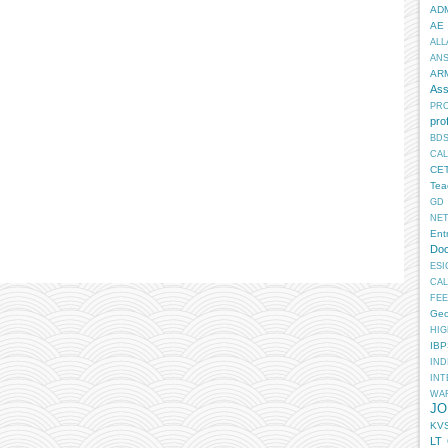
AD
AE
ALL
AN
AR
Ass
PR
pro
BD
CA
CE
Tea
GD
NE
Ent
Doc
ESI
CA
FEE
Geo
HIG
IB
IN
INT
WA
JO
KV
LT