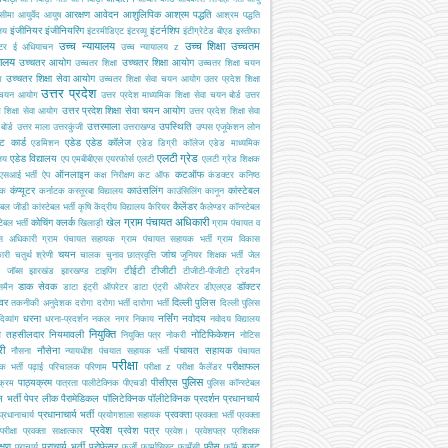
आरक्षण
आवेदन
आशुलिपिक
आश्रम पद्धति
सीमा
आयुर्वेद
आयुष
आश्रम पद्धति
इंजीनियर
इंजीनियरिंग
इंटर्नशिप
ालय
इंटरमीडिएट
इंटरव्यू
इंटीग्रेटेड बीएड
इस्तीफा
उच्च न्यायालय
उच्च शिक्षा
उच्चतम
्टर
ई अधियाचन
उच्च न्यायालय z
यालय
उच्चतर आयोग
उच्चतर शिक्षा आयोग
उच्चतर शिक्षा
उच्चतर शिक्षा चयन
उच्चतर शिक्षा सेवा आयोग
ग
उच्चतर शिक्षा सेवा चयन आयोग
उतर प्रदेश शिक्षा
उत्तर प्रदेश
 चयन आयोग
उत्तर प्रदेश माध्यमिक शिक्षा सेवा चयन बोर्ड
उत्तर
उत्तर प्रदेश शिक्षा सेवा चयन आयोग
श शिक्षा सेवा आयोग
उत्तर प्रदेश शिक्षा सेवा
उत्तरमाला
उपस्थिति
ोर्ड
उत्तर माला
उत्तरकुंजी
उत्तराखण्ड
उप्पस
एजूकेशन लोन
ट कार्ड
एडेड
एडेड कॉलेज
एडमिशन
एडेड डिग्री कॉलेज
एडेड माध्यमिक
एलटी ग्रेड
एडेड विद्यालय
ालय
एप
एमबीबीएस
एयरफोर्स
एलटी
एलटी ग्रेड शिक्षक
ऑनलाइन
कटऑफ
एसआई भर्ती
ऐप
कक्ष निरीक्षण
कट ऑफ
कंडक्टर
कनिष्ठ
कंप्यूटर
काउंसलिंग
कांस्टेबल
यक
कर्नाटक
कस्तूरबा विद्यालय
काउंसिलिंग
कानून
कैलेंडर
टेबल जीडी
कांस्टेबल भर्ती
कृषि
केंद्रीय विद्यालय
कैरियर
कैलेण्डर
कॉन्स्टेबल
ग्राम पंचायत अधिकारी
कोचिंग
क्लर्क
खेल
टेबल भर्ती
खिलाड़ी
ग्राम पंचायत व
स अधिकारी
ग्राम पंचायत सहायक
ग्राम पंचायत सहायक भर्ती
ग्राम विकास
चयन
जांच
ारी
चतुर्थ श्रेणी
चालक
चुनाव
छात्रवृत्ति
जूनियर शिक्षक भर्ती
जेल
टीईटी
टीजीटी
जॉब्स
झारखंड
झारखण्ड
टाइपिंग
टीजीटी-पीजीटी
ट्रेडमैन
डाक सेवक
डॉक्टर
समैन
डाटा इंट्री ऑपरेटर
डाटा एंट्री ऑपरेटर
डीएलएड
इवर
दिल्ली पुलिस
तकनीकी अनुदेशक
दरोगा
दरोगा भर्ती
दारोगा भर्ती
दिल्ली पुलिस
धरना
नर्सिंग
नवोदय
दिव्यांग
धरना-प्रदर्शन
नकल
नगर निकाय
नवोदय विद्यालय
नियुक्ति
ब तहसीलदार
नियमावली
नोटिफिकेशन
नियुक्ति पत्र
नोकरी
नोटिस
री
नौसेना
पंचायत सहायक
नौसना
न्यायधीश
पंचयात सहायक भर्ती
पंचायत
परीक्षा
परीक्षाफल
क भर्ती
पढ़ाई
परिचालक
परिणाम
परीक्षा z
परीक्षा कैलेंडर
पुलिस
पाठ्यक्रम
पीसीएस
क्रम
पात्रता
पालीटेक्निक
पीएचडी
पुलिस कॉन्स्टेबल
 भर्ती
पेपर लीक
पैरामेडिकल
पॉलिटेक्निक
पॉलीटेक्निक
प्रदर्शन
प्रधानचार्य
प्रधानाचार्य भर्ती
प्रवक्ता
प्रधानाचार्य
प्रयोगशाला सहायक
प्रवक्ता भर्ती
प्रवक्ता
प्रवेश
प्रवेश पत्र
परीक्षा
प्रवक्ता साक्षात्कार
प्रवेश।
प्रवेशपत्र
प्रशिक्षक
क्षण
प्राचार्य भर्ती
प्रोफेसर
फीस
बजट
प्राचार्य
फर्जी
फार्मासिस्ट
फार्मेसी
फॉर्म