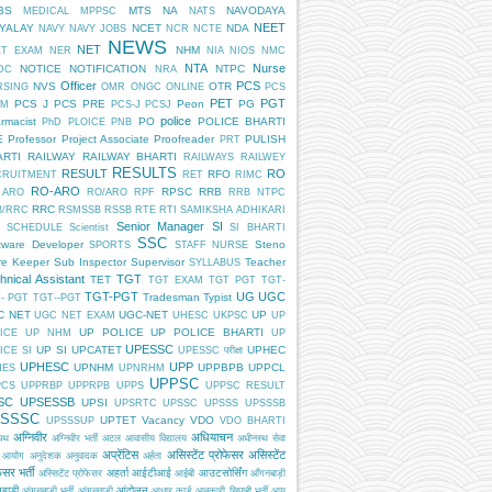
BS
MTS
NA
NAVODAYA
MEDICAL
MPPSC
NATS
NEET
DYALAY
NCET
NDA
NAVY
NAVY JOBS
NCR
NCTE
NEWS
NET
NHM
ET EXAM
NER
NIA
NIOS
NMC
NTA
Nurse
NOTICE
NOTIFICATION
NTPC
DC
NRA
Officer
PCS
NVS
OTR
RSING
OMR
ONGC
ONLINE
PCS
PET
PGT
PCS J
PCS PRE
Peon
PG
AM
PCS-J
PCSJ
police
rmacist
PO
POLICE BHARTI
PhD
PLOICE
PNB
E
Professor
Project Associate
Proofreader
PULISH
PRT
ARTI
RAILWAY
RAILWAY BHARTI
RAILWAYS
RAILWEY
RESULTS
RESULT
RO
RFO
CRUITMENT
RET
RIMC
RO-ARO
RPSC
RRB
 ARO
RO/ARO
RPF
RRB NTPC
RRC
B/RRC
RSMSSB
RSSB
RTE
RTI
SAMIKSHA ADHIKARI
Senior Manager
SI
SCHEDULE
Scientist
SI BHARTI
SSC
tware Developer
Steno
SPORTS
STAFF NURSE
re Keeper
Sub Inspector
Supervisor
Teacher
SYLLABUS
hnical Assistant
TGT
TET
TGT EXAM
TGT PGT
TGT-
TGT-PGT
UG
UGC
Tradesman
Typist
- PGT
TGT--PGT
C NET
UGC-NET
UP
UGC NET EXAM
UHESC
UKPSC
UP
UP POLICE
UP POLICE BHARTI
ICE
UP NHM
UP
UPESSC
UP SI
UPCATET
UPHEC
ICE SI
UPESSC परीक्षा
UPHESC
UPP
UPNHM
UPPBPB
UPPCL
HES
UPNRHM
UPPSC
PCS
UPPRBP
UPPRPB
UPPS
UPPSC RESULT
SC
UPSESSB
UPSI
UPSRTC
UPSSC
UPSSS
UPSSSB
SSSC
UPTET
Vacancy
VDO
UPSSSUP
VDO BHARTI
अग्निवीर
अधियाचन
िपथ
अग्निवीर भर्ती
अटल आवासीय विद्यालय
अधीनस्थ सेवा
अप्रेंटिस
असिस्टेंट प्रोफेसर
असिस्टेंट
 आयोग
अनुदेशक
अनुवादक
अर्हता
ेसर भर्ती
अहर्ता
आईटीआई
आउटसोर्सिंग
अस्सिटेंट प्रोफेसर
आईबी
आँगनबाड़ी
बाड़ी
आंदोलन
आंगनबाड़ी भर्ती
आंगनवाड़ी
आधार कार्ड
आबकारी सिपाही भर्ती
आयु