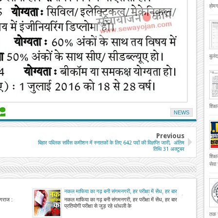
होमगा
बुलं
शिक्
NEWS
Previous
बिहार पब्लिक सर्विस कमीशन में स्नातकों के लिए 642 पदों की विज्ञप्ति जारी, अंतिम
तिथि 31 अक्टूबर
शिक्
सेवा
नकल माफिया का गढ़ बनी संगमनगरी, हर परीक्षा में सेंध, हर बार
प्रतियोगी परीक्षा से जुड़ रहे धांधली के तार, दर्जनों मामले आ चुके हैं
यागराज :
नकल माफिया का गढ़ बनी संगमनगरी, हर परीक्षा में सेंध, हर बार
सामने
प्रतियोगी परीक्षा से जुड़ रहे धांधली के
तक च