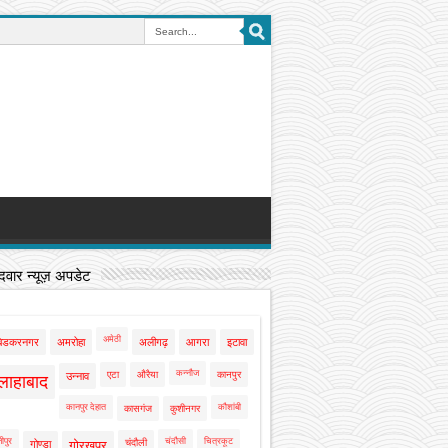
वार न्यूज़ अपडेट
अमेठी
बेडकरनगर
अमरोहा
अलीगढ़
आगरा
इटावा
कन्नौज
एटा
औरैया
कानपुर
उन्नाव
लाहाबाद
कानपुर देहात
कौशांबी
कासगंज
कुशीनगर
ीपुर
चंदौसी
चित्रकूट
चंदौली
गोण्डा
गोरखपुर