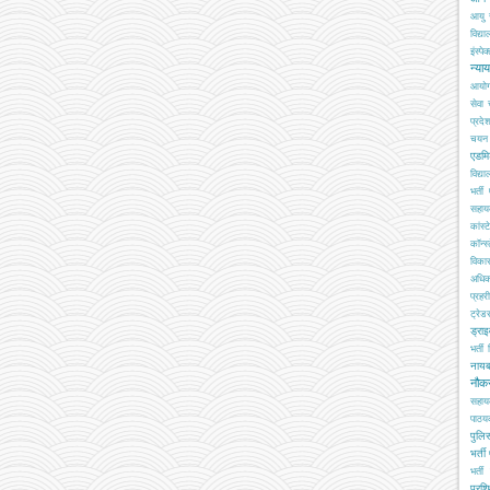
आयु 
विद्य
इंस्पेक
न्या
आयो
सेवा
प्रदे
चयन ब
एडमि
विद्य
भर्ती
सहा
कांस्
कॉन्स्
विका
अधिक
प्रहरी
ट्रेड
ड्रा
भर्ती
नाय
नौक
सहाय
पाठय
पुलिस
भर्ती
भर्ती 
प्रशि