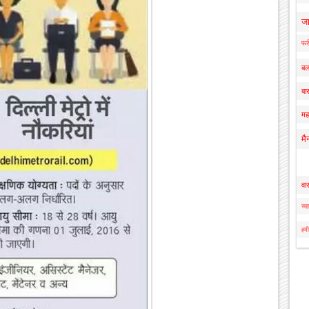
ज
फर्
बल
बार
मह
मै
वा
सहा
हमी