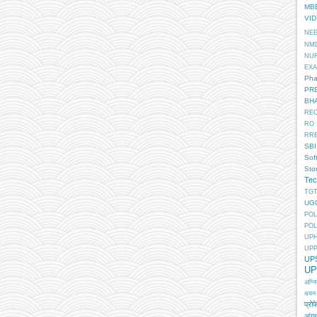
MB
VI
NE
NM
NU
EX
Pha
PR
BH
RE
RO
RR
SBI
Sof
Sto
Tec
TGT
UG
POL
POL
UP
UP
UP
UP
अग्न
चयन
प्रोफ
आंगन