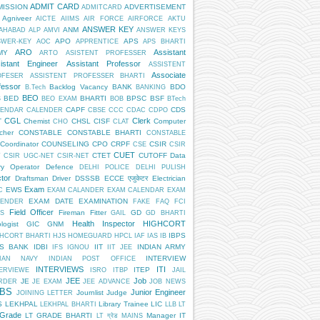
ADMIT CARD
MISSION
ADVERTISEMENT
ADMITCARD
Agniveer
AICTE
AIIMS
AIR FORCE
AIRFORCE
AKTU
ANSWER KEY
ANM
AHABAD
ALP
AMVI
ANSWER KEYS
APO
APS
SWER-KEY
AOC
APPRENTICE
APS BHARTI
ARO
Assistant
MY
ARTO
ASISTENT PROFESSER
istant Engineer
Assistant Professor
ASSISTENT
Associate
OFESER
ASSISTENT PROFESSER BHARTI
fessor
Backlog Vacancy
BANK
BDO
B.Tech
BANKING
BEO
BED
BHARTI
BPSC
BSF
S
BEO EXAM
BOB
BTech
CAPF
CDS
LENDAR
CALENDER
CBSE
CCC
CDAC
CDPO
CGL
Clerk
T
Chemist
CHSL
CISF
Computer
CHO
CLAT
cher
CONSTABLE
CONSTABLE BHARTI
CONSTABLE
Coordinator
COUNSELING
CPO
CRPF
CSIR
CSE
CSIR
CUET
CTET
CUTOFF
Data
T
CSIR UGC-NET
CSIR-NET
ry Operator
Defence
DELHI POLICE
DELHI PULISH
tor
Draftsman
Driver
DSSSB
ECCE एजुकेटर
Electrician
Exam
EWS
C
EXAM CALANDER
EXAM CALENDAR
EXAM
EXAM DATE
EXAMINATION
LENDER
FAKE
FAQ
FCI
Field Officer
Fireman
Fitter
GD
S
GAIL
GD BHARTI
Health Inspector
HIGHCORT
logist
GIC
GNM
IBPS
HCORT BHARTI
HJS
HOMEGUARD
HPCL
IAF
IAS
IB
PS BANK
IDBI
IIT
INDIAN ARMY
IFS
IGNOU
IIT JEE
INTERVIEW
DIAN NAVY
INDIAN POST OFFICE
INTERVIEWS
ITI
ITEP
ERVIEWE
ISRO
ITBP
JAIL
JEE
Job
JE
RDER
JE EXAM
JEE ADVANCE
JOB NEWS
BS
Junior Engineer
Journlist
Judge
JOINING LETTER
S
LEKHPAL
Library Trainee
LIC
LEKHPAL BHARTI
LLB
LT
 Grade
LT GRADE BHARTI
Manager IT
LT ग्रेड
MAINS