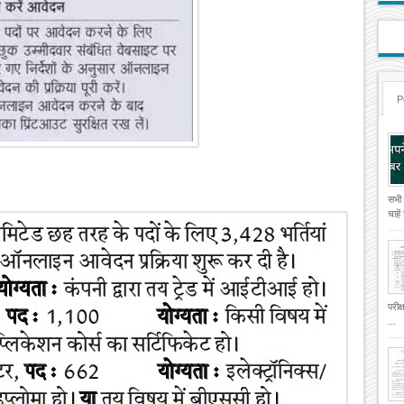
P
सभी
चाहे
परीक
...