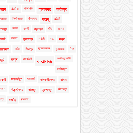
पीलीभीत
ालौन
देवरिया
प्रतापगढ़
फतेहपुर
रुखाबाद
फिरोजाबाद
फैजाबाद
बदायूं
बरेली
बलिया
बस्ती
बाँदा
बागपत
रामपुर
बहराइच
बिजनौर
भदोही
मऊ
ाबंकी
बुलंदशहर
मथुरा
मुजफ्फरनगर
महोबा
मिर्जापुर
मुरादाबाद
मेरठ
ाराजगंज
लखीमपुर खीरी
रायबरेली
नपुरी
रामपुर
लखनऊ
ललितपुर
श्रावस्ती
शाहजहाँपुर
राणसी
संतकबीरनगर
संभल
रनपुर
सोनभद्र
सिद्धार्थनगर
सीतापुर
सुल्तानपुर
रपुर
हाथरस
हरदोई