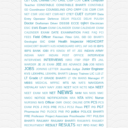
CGL
Clerk
CET
Chemist
CHSL
CISF
Computer
CHO
CLAT
Teacher
CONSTABLE
CONSTABLE BHARTI
CONSTABLE
Coordinator
COUNSELING
CPO
CRPF
CSIR
GD
CSE
CSIR
CUET
CTET
CUTOFF
Data
NET
CSIR UGC-NET
CSIR-NET
Entry Operator
Defence
DELHI POLICE
DELHI PULISH
Doctor
Draftsman
Driver
DSSSB
ECCE एजुकेटर
Electrician
Exam
EWS
ESIC
EXAM CALANDER
EXAM CALENDAR
EXAM
EXAM DATE
EXAMINATION
CALENDER
FAKE
FAQ
FCI
Field Officer
Fireman
Fitter
GD
FEES
GAIL
GD BHARTI
Health Inspector
HIGHCORT
Geologist
GIC
GNM
IBPS
HIGHCORT BHARTI
HJS
HOMEGUARD
HPCL
IAF
IAS
IB
IBPS BANK
IDBI
IIT
INDIAN ARMY
IFS
IGNOU
IIT JEE
INTERVIEW
INDIAN NAVY
INDIAN POST OFFICE
INTERVIEWS
ITI
ITEP
INTERVIEWE
ISRO
ITBP
JAIL
JEE
Job
JE
WARDER
JE EXAM
JEE ADVANCE
JOB NEWS
JOBS
Junior Engineer
Journlist
Judge
JOINING LETTER
KVS
LEKHPAL
Library Trainee
LIC
LEKHPAL BHARTI
LLB
LT
LT Grade
LT GRADE BHARTI
Manager IT
LT ग्रेड
MAINS
MBBS
MTS
NA
NAVODAYA
MEDICAL
MPPSC
NATS
NEET
VIDYALAY
NCET
NDA
NAVY
NAVY JOBS
NCR
NCTE
NEWS
NET
NHM
NEET EXAM
NER
NIA
NIOS
NMC
NTA
Nurse
NOTICE
NOTIFICATION
NTPC
NMDC
NRA
Officer
PCS
NVS
OTR
NURSING
OMR
ONGC
ONLINE
PCS
PET
PGT
PCS J
PCS PRE
Peon
PG
EXAM
PCS-J
PCSJ
police
Pharmacist
PO
POLICE BHARTI
PhD
PLOICE
PNB
PRE
Professor
Project Associate
Proofreader
PULISH
PRT
BHARTI
RAILWAY
RAILWAY BHARTI
RAILWAYS
RAILWEY
RESULTS
RESULT
RO
RFO
RECRUITMENT
RET
RIMC