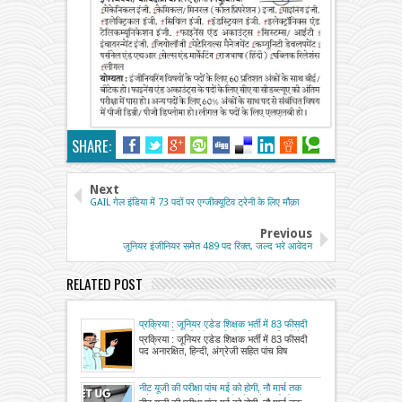
SHARE:
Next
GAIL गेल इंडिया में 73 पदों पर एग्जीक्यूटिव ट्रेनी के लिए मौक़ा
Previous
जूनियर इंजीनियर समेत 489 पद रिक्त, जल्द भरे आवेदन
RELATED POST
प्रक्रिया : जूनियर एडेड शिक्षक भर्ती में 83 फीसदी
पद अनारक्षित, हिन्दी, अंग्रेजी सहित पांच विषयों के
प्रक्रिया : जूनियर एडेड शिक्षक भर्ती में 83 फीसदी
कुल 1262 पदों पर की जानी है भर्ती, अभ्यर्थियों को
पद अनारक्षित, हिन्दी, अंग्रेजी सहित पांच विष
15 फरवरी तकग्रहण कराया जाएगा कार्यभार
नीट यूजी की परीक्षा पांच मई को होगी, नौ मार्च तक
करें ऑनलाइन आवेदन, एनटीए ने आवेदन विंडो