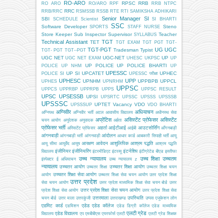
RO-ARO
RPSC
RRB
RO ARO
RO/ARO
RPF
RRB NTPC
RRC
RRB/RRC
RSMSSB
RSSB
RTE
RTI
SAMIKSHA ADHIKARI
Senior Manager
SI
SBI
SCHEDULE
Scientist
SI BHARTI
SSC
Software Developer
Steno
SPORTS
STAFF NURSE
Store Keeper
Sub Inspector
Supervisor
Teacher
SYLLABUS
Technical Assistant
TGT
TET
TGT EXAM
TGT PGT
TGT-
TGT-PGT
UG
UGC
Tradesman
Typist
TGT- PGT
TGT--PGT
UGC NET
UGC-NET
UP
UGC NET EXAM
UHESC
UKPSC
UP
UP POLICE
UP POLICE BHARTI
POLICE
UP NHM
UP
UPESSC
UP SI
UPCATET
UPHEC
POLICE SI
UPESSC परीक्षा
UPHESC
UPP
UPNHM
UPPBPB
UPPCL
UPHES
UPNRHM
UPPSC
UPPCS
UPPRBP
UPPRPB
UPPS
UPPSC RESULT
UPSC
UPSESSB
UPSI
UPSRTC
UPSSC
UPSSS
UPSSSB
UPSSSC
UPTET
Vacancy
VDO
UPSSSUP
VDO BHARTI
अग्निवीर
अधियाचन
अग्निपथ
अग्निवीर भर्ती
अटल आवासीय विद्यालय
अधीनस्थ सेवा
अप्रेंटिस
असिस्टेंट प्रोफेसर
असिस्टेंट
चयन आयोग
अनुदेशक
अनुवादक
अर्हता
प्रोफेसर भर्ती
अहर्ता
आईटीआई
आउटसोर्सिंग
अस्सिटेंट प्रोफेसर
आईबी
आँगनबाड़ी
आंगनबाड़ी
आंदोलन
आंगनबाड़ी भर्ती
आंगनवाड़ी
आधार कार्ड
आबकारी सिपाही भर्ती
आयु
आरक्षण
आवेदन
आशुलिपिक
आश्रम पद्धति
आयु सीमा
आयुर्वेद
आयुष
आश्रम पद्धति
इंजीनियर
इंजीनियरिंग
इंटर्नशिप
विद्यालय
इंटरमीडिएट
इंटरव्यू
इंटीग्रेटेड बीएड
इस्तीफा
उच्च न्यायालय
उच्च शिक्षा
उच्चतम
इंस्पेक्टर
ई अधियाचन
उच्च न्यायालय z
न्यायालय
उच्चतर आयोग
उच्चतर शिक्षा आयोग
उच्चतर शिक्षा
उच्चतर शिक्षा चयन
उच्चतर शिक्षा सेवा आयोग
आयोग
उच्चतर शिक्षा सेवा चयन आयोग
उतर प्रदेश शिक्षा
उत्तर प्रदेश
सेवा चयन आयोग
उत्तर प्रदेश माध्यमिक शिक्षा सेवा चयन बोर्ड
उत्तर
उत्तर प्रदेश शिक्षा सेवा चयन आयोग
प्रदेश शिक्षा सेवा आयोग
उत्तर प्रदेश शिक्षा सेवा
उत्तरमाला
उपस्थिति
चयन बोर्ड
उत्तर माला
उत्तरकुंजी
उत्तराखण्ड
उप्पस
एजूकेशन लोन
एडमिट कार्ड
एडेड
एडेड कॉलेज
एडमिशन
एडेड डिग्री कॉलेज
एडेड माध्यमिक
एलटी ग्रेड
एडेड विद्यालय
विद्यालय
एप
एमबीबीएस
एयरफोर्स
एलटी
एलटी ग्रेड शिक्षक