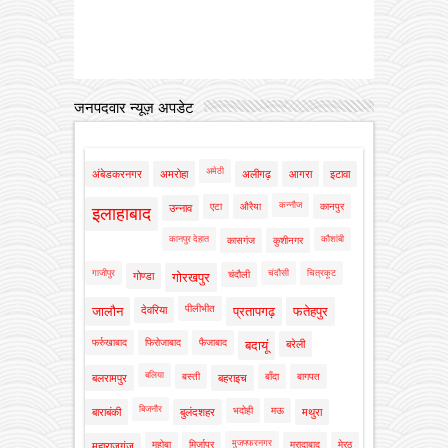
जनपदवार न्यूज़ अपडेट
अमेठी
अंबेडकरनगर
अमरोहा
अलीगढ़
आगरा
इटावा
कन्नौज
एटा
औरैया
कानपुर
उन्नाव
इलाहाबाद
कानपुर देहात
कौशांबी
कासगंज
कुशीनगर
गाजीपुर
चंदौसी
चित्रकूट
चंदौली
गोण्डा
गोरखपुर
पीलीभीत
जालौन
देवरिया
प्रतापगढ़
फतेहपुर
फर्रुखाबाद
फिरोजाबाद
फैजाबाद
बदायूं
बरेली
बलिया
बस्ती
बाँदा
बागपत
बलरामपुर
बहराइच
बिजनौर
भदोही
मऊ
बाराबंकी
बुलंदशहर
मथुरा
मुजफ्फरनगर
महोबा
मिर्जापुर
मुरादाबाद
मेरठ
महाराजगंज