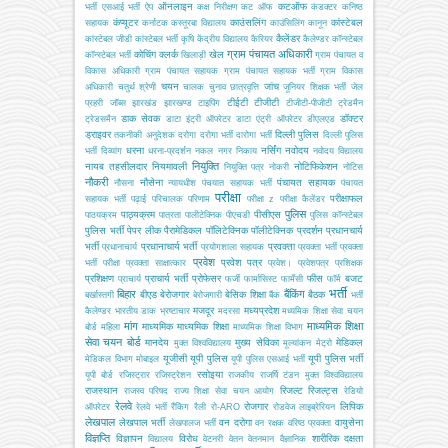
ऑनलाइन
कटऑफ
भर्ती
एसआई भर्ती
ऐप
कक्ष निरीक्षण
कट ऑफ
कंडक्टर
कनिष्ठ
कंप्यूटर
काउंसलिंग
कांस्टेबल
सहायक
कर्नाटक
कस्तूरबा विद्यालय
काउंसिलिंग
कानून
कैलेंडर
कांस्टेबल जीडी
कांस्टेबल भर्ती
कृषि
केंद्रीय विद्यालय
कैरियर
कैलेण्डर
कॉन्स्टेबल
ग्राम पंचायत अधिकारी
कोचिंग
क्लर्क
खेल
कॉन्स्टेबल भर्ती
खिलाड़ी
ग्राम पंचायत व
विकास अधिकारी
ग्राम पंचायत सहायक
ग्राम पंचायत सहायक भर्ती
ग्राम विकास
चयन
जांच
अधिकारी
चतुर्थ श्रेणी
चालक
चुनाव
छात्रवृत्ति
जूनियर शिक्षक भर्ती
जेल
टीईटी
टीजीटी
प्रहरी
जॉब्स
झारखंड
झारखण्ड
टाइपिंग
टीजीटी-पीजीटी
ट्रेडमैन
डाक सेवक
डॉक्टर
ट्रेडसमैन
डाटा इंट्री ऑपरेटर
डाटा एंट्री ऑपरेटर
डीएलएड
ड्राइवर
दिल्ली पुलिस
तकनीकी अनुदेशक
दरोगा
दरोगा भर्ती
दारोगा भर्ती
दिल्ली पुलिस
धरना
नर्सिंग
नवोदय
भर्ती
दिव्यांग
धरना-प्रदर्शन
नकल
नगर निकाय
नवोदय विद्यालय
नियुक्ति
नायब तहसीलदार
नियमावली
नोटिफिकेशन
नियुक्ति पत्र
नोकरी
नोटिस
नौकरी
नौसेना
पंचायत सहायक
नौसना
न्यायधीश
पंचयात सहायक भर्ती
पंचायत
परीक्षा
परीक्षाफल
सहायक भर्ती
पढ़ाई
परिचालक
परिणाम
परीक्षा z
परीक्षा कैलेंडर
पुलिस
पाठ्यक्रम
पीसीएस
पाठयक्रम
पात्रता
पालीटेक्निक
पीएचडी
पुलिस कॉन्स्टेबल
पुलिस भर्ती
पेपर लीक
पैरामेडिकल
पॉलिटेक्निक
पॉलीटेक्निक
प्रदर्शन
प्रधानचार्य
भर्ती
प्रधानाचार्य भर्ती
प्रवक्ता
प्रधानाचार्य
प्रयोगशाला सहायक
प्रवक्ता भर्ती
प्रवक्ता
प्रवेश
प्रवेश पत्र
भर्ती परीक्षा
प्रवक्ता साक्षात्कार
प्रवेश।
प्रवेशपत्र
प्रशिक्षक
प्रशिक्षण
प्राचार्य भर्ती
प्रोफेसर
फीस
बजट
प्राचार्य
फर्जी
फार्मासिस्ट
फार्मेसी
फॉर्म
भर्ती
बिहार
बैंकिंग
बीएड
बेरोजगार
बेसिक शिक्षा
बैठक
बर्खास्तगी
बेरोजगारी
बैंक
भर्ती
मजदूर
मध्यप्रदेश
कैलेण्डर
भारतीय डाक
भ्रष्टाचार
मदरसा
मध्यमिक शिक्षा सेवा चयन
मांग
माध्यमिक शिक्षा
माध्यमिक
माध्यमिक शिक्षा
बोर्ड
महिला
माध्यमिक शिक्षा विभाग
सेवा चयन बोर्ड
मानदेय
मुख्य सेविका
मेडिकल
मुक्त विश्वविद्यालय
मूल्यांकन
मेट्रो
यूजीसी
यूपी पुलिस
यूपी पुलिस भर्ती
मेडिकल विभाग
मोबाइल
यूपी पुलिस एसआई भर्ती
रसोइया
यूपी बोर्ड
रजिस्ट्रार
रजिस्ट्रेशन
राजकीय
राजर्षि टंडन मुक्त विश्वविद्यालय
राजस्थान
रिजल्ट
रिजल्ट्स
राजस्व परिषद
राज्य शिक्षा सेवा चयन आयोग
रेडियो
रेलवे
रोजगार
लिपिक
ऑपरेटर
रेलवे भर्ती
रैंकिंग
रैली
रो-ARO
रोडवेज
लाइब्रेरियन
लेखपाल
लेखपाल भर्ती
वन दरोगा
वायुसेना
लेखपालज भर्ती
वन रक्षक
वरिष्ठ प्रवक्ता
विज्ञप्ति
विज्ञापन
विरोध
शारीरिक दक्षता
विद्यालय
वेटनरी
वेतन
वेतनमान
वैज्ञानिक