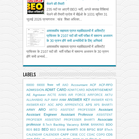
भेजने की तैयारी
235 पदों पर आएगी BEO भर्ती, अगले सप्ताह रिक्तियां
भेजने की तैयारी प्रदेश में बीईओ के 1031 सृजित 31
जुलाई 2026 प्रयागराज : खंड शिक्षा अधिका...
अशासकीय सहायता प्राप्त महाविद्यालयों में असिस्टेंट
प्रोफेसर के 2107 पदों की भर्ती परीक्षा में सामान्य अध्ययन
के 30 प्रश्न होंगे सभी अभ्यर्थियों के लिए अनिवार्य
अशासकीय सहायता प्राप्त महाविद्यालयों में असिस्टेंट
प्रोफेसर के 2107 पदों की भर्ती परीक्षा में सामान्य अध्ययन के 30 प्रश्न
होंगे सभी अभ्यर्थ...
LABELS
Accountant
ACF
ACF-RFO
69000
69000 शिक्षक भर्ती
AAO
ADMIT CARD
ADMISSION
ADVERTISEMENT
ADMITCARD
AE
Agniveer
AICTE
AIIMS
AIR FORCE
AIRFORCE
AKTU
ANSWER KEY
ANM
ALLAHABAD
ALP
AMVI
ANSWER KEYS
APO
APS
ANSWER-KEY
AOC
APPRENTICE
APS BHARTI
ARO
Assistant
ARMY
ARTO
ASISTENT PROFESSER
Assistant Engineer
Assistant Professor
ASSISTENT
Associate
PROFESER
ASSISTENT PROFESSER BHARTI
professor
Backlog Vacancy
BANK
BDO
B.Tech
BANKING
BEO
BED
BHARTI
BPSC
BSF
BDS
BEO EXAM
BOB
BTech
CAPF
CDS
CALENDAR
CALENDER
CBSE
CCC
CDAC
CDPO