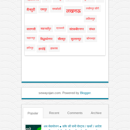
लखीमपुर खीरी
रायबरेली
मैनपुरी
रामपुर
लखनऊ
ललितपुर
श्रावस्ती
शाहजहाँपुर
वाराणसी
संतकबीरनगर
संभल
सहारनपुर
सोनभद्र
सिद्धार्थनगर
सीतापुर
सुल्तानपुर
हमीरपुर
हाथरस
हरदोई
sewayojan.com. Powered by
Blogger
.
Recent
Comments
Archive
Popular
अब सेवायोजन ● कॉम की सभी पोस्ट्स / खबरें / आदेश