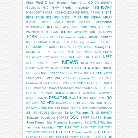
Field Officer
Fireman
Fitter
GD
FEES
GAIL
GD BHARTI
Health Inspector
HIGHCORT
Geologist
GIC
GNM
IBPS
HIGHCORT BHARTI
HJS
HOMEGUARD
HPCL
IAF
IAS
IB
IBPS BANK
IDBI
IIT
INDIAN ARMY
IFS
IGNOU
IIT JEE
INTERVIEW
INDIAN NAVY
INDIAN POST OFFICE
INTERVIEWS
ITI
ITEP
INTERVIEWE
ISRO
ITBP
JAIL
JEE
Job
JE
WARDER
JE EXAM
JEE ADVANCE
JOB NEWS
JOBS
Junior Engineer
Journlist
Judge
JOINING LETTER
KVS
LEKHPAL
Library Trainee
LIC
LEKHPAL BHARTI
LLB
LT
LT Grade
LT GRADE BHARTI
Manager IT
LT ग्रेड
MAINS
MBBS
MTS
NA
NAVODAYA
MEDICAL
MPPSC
NATS
NEET
VIDYALAY
NCET
NDA
NAVY
NAVY JOBS
NCR
NCTE
NEWS
NET
NHM
NEET EXAM
NER
NIA
NIOS
NMC
NTA
Nurse
NOTICE
NOTIFICATION
NTPC
NMDC
NRA
Officer
PCS
NVS
OTR
NURSING
OMR
ONGC
ONLINE
PCS
PET
PGT
PCS J
PCS PRE
Peon
PG
EXAM
PCS-J
PCSJ
police
Pharmacist
PO
POLICE BHARTI
PhD
PLOICE
PNB
PRE
Professor
Project Associate
Proofreader
PULISH
PRT
BHARTI
RAILWAY
RAILWAY BHARTI
RAILWAYS
RAILWEY
RESULTS
RESULT
RO
RFO
RECRUITMENT
RET
RIMC
RO-ARO
RPSC
RRB
RO ARO
RO/ARO
RPF
RRB NTPC
RRC
RRB/RRC
RSMSSB
RSSB
RTE
RTI
SAMIKSHA ADHIKARI
Senior Manager
SI
SBI
SCHEDULE
Scientist
SI BHARTI
SSC
Software Developer
Steno
SPORTS
STAFF NURSE
Store Keeper
Sub Inspector
Supervisor
Teacher
SYLLABUS
Technical Assistant
TGT
TET
TGT EXAM
TGT PGT
TGT-
TGT-PGT
UG
UGC
Tradesman
Typist
TGT- PGT
TGT--PGT
UGC NET
UGC-NET
UP
UGC NET EXAM
UHESC
UKPSC
UP