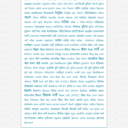
ड्राइवर
दिल्ली पुलिस
तकनीकी अनुदेशक
दरोगा
दरोगा भर्ती
दारोगा भर्ती
दिल्ली पुलिस
धरना
नर्सिंग
नवोदय
भर्ती
दिव्यांग
धरना-प्रदर्शन
नकल
नगर निकाय
नवोदय विद्यालय
नियुक्ति
नायब तहसीलदार
नियमावली
नोटिफिकेशन
नियुक्ति पत्र
नोकरी
नोटिस
नौकरी
नौसेना
पंचायत सहायक
नौसना
न्यायधीश
पंचयात सहायक भर्ती
पंचायत
परीक्षा
परीक्षाफल
सहायक भर्ती
पढ़ाई
परिचालक
परिणाम
परीक्षा z
परीक्षा कैलेंडर
पुलिस
पाठ्यक्रम
पीसीएस
पाठयक्रम
पात्रता
पालीटेक्निक
पीएचडी
पुलिस कॉन्स्टेबल
पुलिस भर्ती
पेपर लीक
पैरामेडिकल
पॉलिटेक्निक
पॉलीटेक्निक
प्रदर्शन
प्रधानचार्य
भर्ती
प्रधानाचार्य भर्ती
प्रवक्ता
प्रधानाचार्य
प्रयोगशाला सहायक
प्रवक्ता भर्ती
प्रवक्ता
प्रवेश
प्रवेश पत्र
भर्ती परीक्षा
प्रवक्ता साक्षात्कार
प्रवेश।
प्रवेशपत्र
प्रशिक्षक
प्रशिक्षण
प्राचार्य भर्ती
प्रोफेसर
फीस
बजट
प्राचार्य
फर्जी
फार्मासिस्ट
फार्मेसी
फॉर्म
भर्ती
बिहार
बैंकिंग
बीएड
बेरोजगार
बेसिक शिक्षा
बैठक
बर्खास्तगी
बेरोजगारी
बैंक
भर्ती
मजदूर
मध्यप्रदेश
कैलेण्डर
भारतीय डाक
भ्रष्टाचार
मदरसा
मध्यमिक शिक्षा सेवा चयन
मांग
माध्यमिक शिक्षा
माध्यमिक
माध्यमिक शिक्षा
बोर्ड
महिला
माध्यमिक शिक्षा विभाग
सेवा चयन बोर्ड
मानदेय
मुख्य सेविका
मेडिकल
मुक्त विश्वविद्यालय
मूल्यांकन
मेट्रो
यूजीसी
यूपी पुलिस
यूपी पुलिस भर्ती
मेडिकल विभाग
मोबाइल
यूपी पुलिस एसआई भर्ती
रसोइया
यूपी बोर्ड
रजिस्ट्रार
रजिस्ट्रेशन
राजकीय
राजर्षि टंडन मुक्त विश्वविद्यालय
राजस्थान
रिजल्ट
रिजल्ट्स
राजस्व परिषद
राज्य शिक्षा सेवा चयन आयोग
रेडियो
रेलवे
रोजगार
लिपिक
ऑपरेटर
रेलवे भर्ती
रैंकिंग
रैली
रो-ARO
रोडवेज
लाइब्रेरियन
लेखपाल
लेखपाल भर्ती
वन दरोगा
वायुसेना
लेखपालज भर्ती
वन रक्षक
वरिष्ठ प्रवक्ता
विज्ञप्ति
विज्ञापन
विरोध
शारीरिक दक्षता
विद्यालय
वेटनरी
वेतन
वेतनमान
वैज्ञानिक
शिक्षक भर्ती
शासनादेश
शिक्षक
शिक्षा
शिक्षक भर्ती UPPSC
शिक्षा चयन आयोग
शिक्षा सेवा चयन आयोग
शिक्षा निदेशालय
शिक्षा सेवा आयोग
शुल्क
शैक्षिक योग्यता
सत्यापन
सर्कुलर
समय सारिणी
समाज कल्याण
सरकारी नौकरी
सर्वेयर
सर्वोदय विद्यालय
संविदा
संस्कृत
साक्षात्कार
सिपाही
सिपाही भर्ती
सहकारिता
सिविल जज
सूचना का
सेना
सेना भर्ती
सैनिक स्कूल
स्टाफ नर्स
अधिकार
सेवायोजन
स्कूल
स्क्रीनिंग
स्टाइपेंड
स्टेनोग्राफर
स्वीपर
हरियाणा
हाईकोर्ट
होमगार्ड
हाइकोर्ट
हिमांचल प्रदेश
हेल्पलाइन
होमगार्ड्स