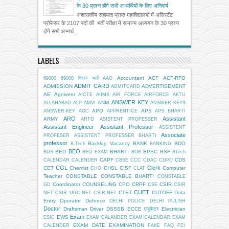
के 30 प्रश्न होंगे सभी अभ्यर्थियों के लिए अनिवार्य
अशासकीय सहायता प्राप्त महाविद्यालयों में असिस्टेंट
प्रोफेसर के 2107 पदों की भर्ती परीक्षा में सामान्य अध्ययन के 30 प्रश्न
होंगे सभी अभ्यर्थ...
LABELS
Accountant
ACF
ACF-RFO
69000
69000 शिक्षक भर्ती
AAO
ADMIT CARD
ADMISSION
ADVERTISEMENT
ADMITCARD
AE
Agniveer
AICTE
AIIMS
AIR FORCE
AIRFORCE
AKTU
ANSWER KEY
ANM
ALLAHABAD
ALP
AMVI
ANSWER KEYS
APO
APS
ANSWER-KEY
AOC
APPRENTICE
APS BHARTI
ARO
Assistant
ARMY
ARTO
ASISTENT PROFESSER
Assistant Engineer
Assistant Professor
ASSISTENT
Associate
PROFESER
ASSISTENT PROFESSER BHARTI
professor
Backlog Vacancy
BANK
BDO
B.Tech
BANKING
BEO
BED
BHARTI
BPSC
BSF
BDS
BEO EXAM
BOB
BTech
CAPF
CDS
CALENDAR
CALENDER
CBSE
CCC
CDAC
CDPO
CGL
Clerk
CET
Chemist
CHSL
CISF
Computer
CHO
CLAT
Teacher
CONSTABLE
CONSTABLE BHARTI
CONSTABLE
Coordinator
COUNSELING
CPO
CRPF
CSIR
GD
CSE
CSIR
CUET
CTET
CUTOFF
Data
NET
CSIR UGC-NET
CSIR-NET
Entry Operator
Defence
DELHI POLICE
DELHI PULISH
Doctor
Draftsman
Driver
DSSSB
ECCE एजुकेटर
Electrician
Exam
EWS
ESIC
EXAM CALANDER
EXAM CALENDAR
EXAM
EXAM DATE
EXAMINATION
CALENDER
FAKE
FAQ
FCI