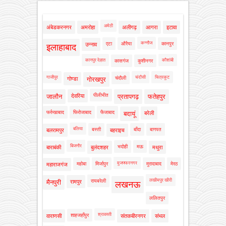
अमेठी
अंबेडकरनगर
अमरोहा
अलीगढ़
आगरा
इटावा
कन्नौज
एटा
औरैया
कानपुर
उन्नाव
इलाहाबाद
कानपुर देहात
कौशांबी
कासगंज
कुशीनगर
गाजीपुर
चंदौसी
चित्रकूट
चंदौली
गोण्डा
गोरखपुर
पीलीभीत
जालौन
देवरिया
प्रतापगढ़
फतेहपुर
फर्रुखाबाद
फिरोजाबाद
फैजाबाद
बदायूं
बरेली
बलिया
बस्ती
बाँदा
बागपत
बलरामपुर
बहराइच
बिजनौर
भदोही
मऊ
बाराबंकी
बुलंदशहर
मथुरा
मुजफ्फरनगर
महोबा
मिर्जापुर
मुरादाबाद
मेरठ
महाराजगंज
लखीमपुर खीरी
रायबरेली
मैनपुरी
रामपुर
लखनऊ
ललितपुर
श्रावस्ती
शाहजहाँपुर
वाराणसी
संतकबीरनगर
संभल