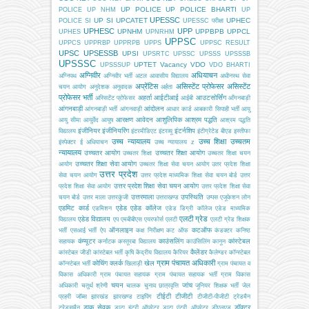
UP POLICE
UP POLICE BHARTI
POLICE
UP NHM
UP
UPESSC
UP SI
UPCATET
UPHEC
POLICE SI
UPESSC परीक्षा
UPHESC
UPP
UPNHM
UPPBPB
UPPCL
UPHES
UPNRHM
UPPSC
UPPCS
UPPRBP
UPPRPB
UPPS
UPPSC RESULT
UPSC
UPSESSB
UPSI
UPSRTC
UPSSC
UPSSS
UPSSSB
UPSSSC
UPTET
Vacancy
VDO
UPSSSUP
VDO BHARTI
अग्निवीर
अधियाचन
अग्निपथ
अग्निवीर भर्ती
अटल आवासीय विद्यालय
अधीनस्थ सेवा
अप्रेंटिस
असिस्टेंट प्रोफेसर
असिस्टेंट
चयन आयोग
अनुदेशक
अनुवादक
अर्हता
प्रोफेसर भर्ती
अहर्ता
आईटीआई
आउटसोर्सिंग
अस्सिटेंट प्रोफेसर
आईबी
आँगनबाड़ी
आंगनबाड़ी
आंदोलन
आंगनबाड़ी भर्ती
आंगनवाड़ी
आधार कार्ड
आबकारी सिपाही भर्ती
आयु
आरक्षण
आवेदन
आशुलिपिक
आश्रम पद्धति
आयु सीमा
आयुर्वेद
आयुष
आश्रम पद्धति
इंजीनियर
इंजीनियरिंग
इंटर्नशिप
विद्यालय
इंटरमीडिएट
इंटरव्यू
इंटीग्रेटेड बीएड
इस्तीफा
उच्च न्यायालय
उच्च शिक्षा
उच्चतम
इंस्पेक्टर
ई अधियाचन
उच्च न्यायालय z
न्यायालय
उच्चतर आयोग
उच्चतर शिक्षा आयोग
उच्चतर शिक्षा
उच्चतर शिक्षा चयन
उच्चतर शिक्षा सेवा आयोग
आयोग
उच्चतर शिक्षा सेवा चयन आयोग
उतर प्रदेश शिक्षा
उत्तर प्रदेश
सेवा चयन आयोग
उत्तर प्रदेश माध्यमिक शिक्षा सेवा चयन बोर्ड
उत्तर
उत्तर प्रदेश शिक्षा सेवा चयन आयोग
प्रदेश शिक्षा सेवा आयोग
उत्तर प्रदेश शिक्षा सेवा
उत्तरमाला
उपस्थिति
चयन बोर्ड
उत्तर माला
उत्तरकुंजी
उत्तराखण्ड
उप्पस
एजूकेशन लोन
एडमिट कार्ड
एडेड
एडेड कॉलेज
एडमिशन
एडेड डिग्री कॉलेज
एडेड माध्यमिक
एलटी ग्रेड
एडेड विद्यालय
विद्यालय
एप
एमबीबीएस
एयरफोर्स
एलटी
एलटी ग्रेड शिक्षक
ऑनलाइन
कटऑफ
भर्ती
एसआई भर्ती
ऐप
कक्ष निरीक्षण
कट ऑफ
कंडक्टर
कनिष्ठ
कंप्यूटर
काउंसलिंग
कांस्टेबल
सहायक
कर्नाटक
कस्तूरबा विद्यालय
काउंसिलिंग
कानून
कैलेंडर
कांस्टेबल जीडी
कांस्टेबल भर्ती
कृषि
केंद्रीय विद्यालय
कैरियर
कैलेण्डर
कॉन्स्टेबल
ग्राम पंचायत अधिकारी
कोचिंग
क्लर्क
खेल
कॉन्स्टेबल भर्ती
खिलाड़ी
ग्राम पंचायत व
विकास अधिकारी
ग्राम पंचायत सहायक
ग्राम पंचायत सहायक भर्ती
ग्राम विकास
चयन
जांच
अधिकारी
चतुर्थ श्रेणी
चालक
चुनाव
छात्रवृत्ति
जूनियर शिक्षक भर्ती
जेल
टीईटी
टीजीटी
प्रहरी
जॉब्स
झारखंड
झारखण्ड
टाइपिंग
टीजीटी-पीजीटी
ट्रेडमैन
डाक सेवक
डॉक्टर
ट्रेडसमैन
डाटा इंट्री ऑपरेटर
डाटा एंट्री ऑपरेटर
डीएलएड