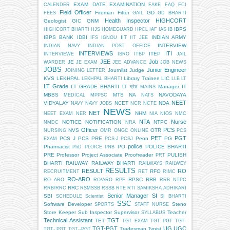
EXAM DATE
EXAMINATION
CALENDER
FAKE
FAQ
FCI
Field Officer
Fireman
Fitter
GD
FEES
GAIL
GD BHARTI
Health Inspector
HIGHCORT
Geologist
GIC
GNM
IBPS
HIGHCORT BHARTI
HJS
HOMEGUARD
HPCL
IAF
IAS
IB
IBPS BANK
IDBI
IIT
INDIAN ARMY
IFS
IGNOU
IIT JEE
INTERVIEW
INDIAN NAVY
INDIAN POST OFFICE
INTERVIEWS
ITI
ITEP
INTERVIEWE
ISRO
ITBP
JAIL
JEE
Job
JE
WARDER
JE EXAM
JEE ADVANCE
JOB NEWS
JOBS
Junior Engineer
Journlist
Judge
JOINING LETTER
KVS
LEKHPAL
Library Trainee
LIC
LEKHPAL BHARTI
LLB
LT
LT Grade
LT GRADE BHARTI
Manager IT
LT ग्रेड
MAINS
MBBS
MTS
NA
NAVODAYA
MEDICAL
MPPSC
NATS
NEET
VIDYALAY
NCET
NDA
NAVY
NAVY JOBS
NCR
NCTE
NEWS
NET
NHM
NEET EXAM
NER
NIA
NIOS
NMC
NTA
Nurse
NOTICE
NOTIFICATION
NTPC
NMDC
NRA
Officer
PCS
NVS
OTR
NURSING
OMR
ONGC
ONLINE
PCS
PET
PGT
PCS J
PCS PRE
Peon
PG
EXAM
PCS-J
PCSJ
police
Pharmacist
PO
POLICE BHARTI
PhD
PLOICE
PNB
PRE
Professor
Project Associate
Proofreader
PULISH
PRT
BHARTI
RAILWAY
RAILWAY BHARTI
RAILWAYS
RAILWEY
RESULTS
RESULT
RO
RFO
RECRUITMENT
RET
RIMC
RO-ARO
RPSC
RRB
RO ARO
RO/ARO
RPF
RRB NTPC
RRC
RRB/RRC
RSMSSB
RSSB
RTE
RTI
SAMIKSHA ADHIKARI
Senior Manager
SI
SBI
SCHEDULE
Scientist
SI BHARTI
SSC
Software Developer
Steno
SPORTS
STAFF NURSE
Store Keeper
Sub Inspector
Supervisor
Teacher
SYLLABUS
Technical Assistant
TGT
TET
TGT EXAM
TGT PGT
TGT-
TGT-PGT
UG
UGC
Tradesman
Typist
TGT- PGT
TGT--PGT