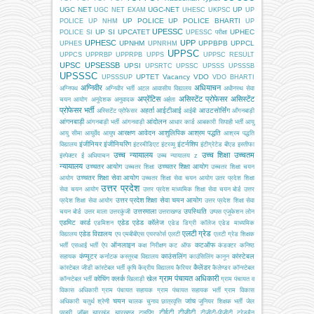
UGC NET
UGC-NET
UP
UGC NET EXAM
UHESC
UKPSC
UP
UP POLICE
UP POLICE BHARTI
POLICE
UP NHM
UP
UPESSC
UP SI
UPCATET
UPHEC
POLICE SI
UPESSC परीक्षा
UPHESC
UPP
UPNHM
UPPBPB
UPPCL
UPHES
UPNRHM
UPPSC
UPPCS
UPPRBP
UPPRPB
UPPS
UPPSC RESULT
UPSC
UPSESSB
UPSI
UPSRTC
UPSSC
UPSSS
UPSSSB
UPSSSC
UPTET
Vacancy
VDO
UPSSSUP
VDO BHARTI
अग्निवीर
अधियाचन
अग्निपथ
अग्निवीर भर्ती
अटल आवासीय विद्यालय
अधीनस्थ सेवा
अप्रेंटिस
असिस्टेंट प्रोफेसर
असिस्टेंट
चयन आयोग
अनुदेशक
अनुवादक
अर्हता
प्रोफेसर भर्ती
अहर्ता
आईटीआई
आउटसोर्सिंग
अस्सिटेंट प्रोफेसर
आईबी
आँगनबाड़ी
आंगनबाड़ी
आंदोलन
आंगनबाड़ी भर्ती
आंगनवाड़ी
आधार कार्ड
आबकारी सिपाही भर्ती
आयु
आरक्षण
आवेदन
आशुलिपिक
आश्रम पद्धति
आयु सीमा
आयुर्वेद
आयुष
आश्रम पद्धति
इंजीनियर
इंजीनियरिंग
इंटर्नशिप
विद्यालय
इंटरमीडिएट
इंटरव्यू
इंटीग्रेटेड बीएड
इस्तीफा
उच्च न्यायालय
उच्च शिक्षा
उच्चतम
इंस्पेक्टर
ई अधियाचन
उच्च न्यायालय z
न्यायालय
उच्चतर आयोग
उच्चतर शिक्षा आयोग
उच्चतर शिक्षा
उच्चतर शिक्षा चयन
उच्चतर शिक्षा सेवा आयोग
आयोग
उच्चतर शिक्षा सेवा चयन आयोग
उतर प्रदेश शिक्षा
उत्तर प्रदेश
सेवा चयन आयोग
उत्तर प्रदेश माध्यमिक शिक्षा सेवा चयन बोर्ड
उत्तर
उत्तर प्रदेश शिक्षा सेवा चयन आयोग
प्रदेश शिक्षा सेवा आयोग
उत्तर प्रदेश शिक्षा सेवा
उत्तरमाला
उपस्थिति
चयन बोर्ड
उत्तर माला
उत्तरकुंजी
उत्तराखण्ड
उप्पस
एजूकेशन लोन
एडमिट कार्ड
एडेड
एडेड कॉलेज
एडमिशन
एडेड डिग्री कॉलेज
एडेड माध्यमिक
एलटी ग्रेड
एडेड विद्यालय
विद्यालय
एप
एमबीबीएस
एयरफोर्स
एलटी
एलटी ग्रेड शिक्षक
ऑनलाइन
कटऑफ
भर्ती
एसआई भर्ती
ऐप
कक्ष निरीक्षण
कट ऑफ
कंडक्टर
कनिष्ठ
कंप्यूटर
काउंसलिंग
कांस्टेबल
सहायक
कर्नाटक
कस्तूरबा विद्यालय
काउंसिलिंग
कानून
कैलेंडर
कांस्टेबल जीडी
कांस्टेबल भर्ती
कृषि
केंद्रीय विद्यालय
कैरियर
कैलेण्डर
कॉन्स्टेबल
ग्राम पंचायत अधिकारी
कोचिंग
क्लर्क
खेल
कॉन्स्टेबल भर्ती
खिलाड़ी
ग्राम पंचायत व
विकास अधिकारी
ग्राम पंचायत सहायक
ग्राम पंचायत सहायक भर्ती
ग्राम विकास
चयन
जांच
अधिकारी
चतुर्थ श्रेणी
चालक
चुनाव
छात्रवृत्ति
जूनियर शिक्षक भर्ती
जेल
टीईटी
टीजीटी
प्रहरी
जॉब्स
झारखंड
झारखण्ड
टाइपिंग
टीजीटी-पीजीटी
ट्रेडमैन