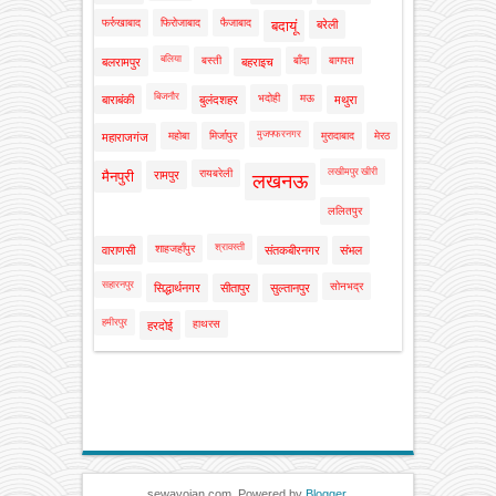
फर्रुखाबाद
फिरोजाबाद
फैजाबाद
बदायूं
बरेली
बलिया
बस्ती
बाँदा
बागपत
बलरामपुर
बहराइच
बिजनौर
भदोही
मऊ
बाराबंकी
बुलंदशहर
मथुरा
मुजफ्फरनगर
महोबा
मिर्जापुर
मुरादाबाद
मेरठ
महाराजगंज
लखीमपुर खीरी
रायबरेली
मैनपुरी
रामपुर
लखनऊ
ललितपुर
श्रावस्ती
शाहजहाँपुर
वाराणसी
संतकबीरनगर
संभल
सहारनपुर
सोनभद्र
सिद्धार्थनगर
सीतापुर
सुल्तानपुर
हमीरपुर
हाथरस
हरदोई
sewayojan.com. Powered by
Blogger
.