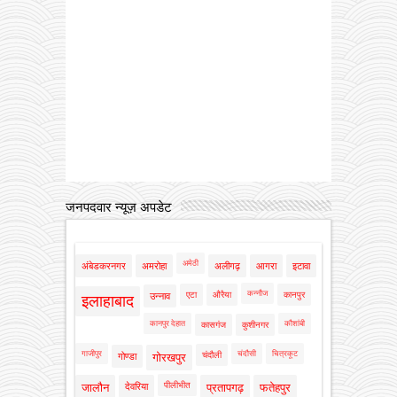
जनपदवार न्यूज़ अपडेट
अमेठी
अंबेडकरनगर
अमरोहा
अलीगढ़
आगरा
इटावा
कन्नौज
एटा
औरैया
कानपुर
उन्नाव
इलाहाबाद
कानपुर देहात
कौशांबी
कासगंज
कुशीनगर
गाजीपुर
चंदौसी
चित्रकूट
चंदौली
गोण्डा
गोरखपुर
पीलीभीत
जालौन
देवरिया
प्रतापगढ़
फतेहपुर