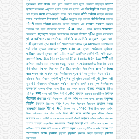
डाक सेवक
डॉक्टर
ट्रेडसमैन
डाटा इंट्री ऑपरेटर
डाटा एंट्री ऑपरेटर
डीएलएड
ड्राइवर
दिल्ली पुलिस
तकनीकी अनुदेशक
दरोगा
दरोगा भर्ती
दारोगा भर्ती
दिल्ली पुलिस
धरना
नर्सिंग
नवोदय
भर्ती
दिव्यांग
धरना-प्रदर्शन
नकल
नगर निकाय
नवोदय विद्यालय
नियुक्ति
नायब तहसीलदार
नियमावली
नोटिफिकेशन
नियुक्ति पत्र
नोकरी
नोटिस
नौकरी
नौसेना
पंचायत सहायक
नौसना
न्यायधीश
पंचयात सहायक भर्ती
पंचायत
परीक्षा
परीक्षाफल
सहायक भर्ती
पढ़ाई
परिचालक
परिणाम
परीक्षा z
परीक्षा कैलेंडर
पुलिस
पाठ्यक्रम
पीसीएस
पाठयक्रम
पात्रता
पालीटेक्निक
पीएचडी
पुलिस कॉन्स्टेबल
पुलिस भर्ती
पेपर लीक
पैरामेडिकल
पॉलिटेक्निक
पॉलीटेक्निक
प्रदर्शन
प्रधानचार्य
भर्ती
प्रधानाचार्य भर्ती
प्रवक्ता
प्रधानाचार्य
प्रयोगशाला सहायक
प्रवक्ता भर्ती
प्रवक्ता
प्रवेश
प्रवेश पत्र
भर्ती परीक्षा
प्रवक्ता साक्षात्कार
प्रवेश।
प्रवेशपत्र
प्रशिक्षक
प्रशिक्षण
प्राचार्य भर्ती
प्रोफेसर
फीस
बजट
प्राचार्य
फर्जी
फार्मासिस्ट
फार्मेसी
फॉर्म
भर्ती
बिहार
बैंकिंग
बीएड
बेरोजगार
बेसिक शिक्षा
बैठक
बर्खास्तगी
बेरोजगारी
बैंक
भर्ती
मजदूर
मध्यप्रदेश
कैलेण्डर
भारतीय डाक
भ्रष्टाचार
मदरसा
मध्यमिक शिक्षा सेवा चयन
मांग
माध्यमिक शिक्षा
माध्यमिक
माध्यमिक शिक्षा
बोर्ड
महिला
माध्यमिक शिक्षा विभाग
सेवा चयन बोर्ड
मानदेय
मुख्य सेविका
मेडिकल
मुक्त विश्वविद्यालय
मूल्यांकन
मेट्रो
यूजीसी
यूपी पुलिस
यूपी पुलिस भर्ती
मेडिकल विभाग
मोबाइल
यूपी पुलिस एसआई भर्ती
रसोइया
यूपी बोर्ड
रजिस्ट्रार
रजिस्ट्रेशन
राजकीय
राजर्षि टंडन मुक्त विश्वविद्यालय
राजस्थान
रिजल्ट
रिजल्ट्स
राजस्व परिषद
राज्य शिक्षा सेवा चयन आयोग
रेडियो
रेलवे
रोजगार
लिपिक
ऑपरेटर
रेलवे भर्ती
रैंकिंग
रैली
रो-ARO
रोडवेज
लाइब्रेरियन
लेखपाल
लेखपाल भर्ती
वन दरोगा
वायुसेना
लेखपालज भर्ती
वन रक्षक
वरिष्ठ प्रवक्ता
विज्ञप्ति
विज्ञापन
विरोध
शारीरिक दक्षता
विद्यालय
वेटनरी
वेतन
वेतनमान
वैज्ञानिक
शिक्षक भर्ती
शासनादेश
शिक्षक
शिक्षा
शिक्षक भर्ती UPPSC
शिक्षा चयन आयोग
शिक्षा सेवा चयन आयोग
शिक्षा निदेशालय
शिक्षा सेवा आयोग
शुल्क
शैक्षिक योग्यता
सत्यापन
सर्कुलर
समय सारिणी
समाज कल्याण
सरकारी नौकरी
सर्वेयर
सर्वोदय विद्यालय
संविदा
संस्कृत
साक्षात्कार
सिपाही
सिपाही भर्ती
सहकारिता
सिविल जज
सूचना का
सेना
सेना भर्ती
सैनिक स्कूल
स्टाफ नर्स
अधिकार
सेवायोजन
स्कूल
स्क्रीनिंग
स्टाइपेंड
स्टेनोग्राफर
स्वीपर
हरियाणा
हाईकोर्ट
होमगार्ड
हाइकोर्ट
हिमांचल प्रदेश
हेल्पलाइन
होमगार्ड्स