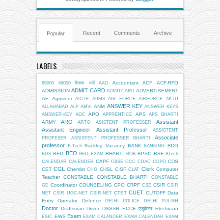
Recent
Comments
Archive
Popular
LABELS
Accountant
ACF
ACF-RFO
69000
69000 शिक्षक भर्ती
AAO
ADMIT CARD
ADMISSION
ADVERTISEMENT
ADMITCARD
AE
Agniveer
AICTE
AIIMS
AIR FORCE
AIRFORCE
AKTU
ANSWER KEY
ANM
ALLAHABAD
ALP
AMVI
ANSWER KEYS
APO
APS
ANSWER-KEY
AOC
APPRENTICE
APS BHARTI
ARO
Assistant
ARMY
ARTO
ASISTENT PROFESSER
Assistant Engineer
Assistant Professor
ASSISTENT
Associate
PROFESER
ASSISTENT PROFESSER BHARTI
professor
Backlog Vacancy
BANK
BDO
B.Tech
BANKING
BEO
BED
BHARTI
BPSC
BSF
BDS
BEO EXAM
BOB
BTech
CAPF
CDS
CALENDAR
CALENDER
CBSE
CCC
CDAC
CDPO
CGL
Clerk
CET
Chemist
CHSL
CISF
Computer
CHO
CLAT
Teacher
CONSTABLE
CONSTABLE BHARTI
CONSTABLE
Coordinator
COUNSELING
CPO
CRPF
CSIR
GD
CSE
CSIR
CUET
CTET
CUTOFF
Data
NET
CSIR UGC-NET
CSIR-NET
Entry Operator
Defence
DELHI POLICE
DELHI PULISH
Doctor
Draftsman
Driver
DSSSB
ECCE एजुकेटर
Electrician
Exam
EWS
ESIC
EXAM CALANDER
EXAM CALENDAR
EXAM