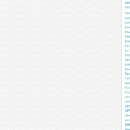
MB
VI
NE
NM
NU
EX
Pha
PR
BH
RE
RO
RR
SBI
Sof
Sto
Tec
TGT
UG
POL
POL
UP
UP
UP
UP
अग्न
चयन
प्रोफ
आंगन