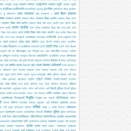
आरक्षण
आवेदन
आशुलिपिक
आश्रम पद्धति
सीमा
आयुर्वेद
आयुष
आश्रम पद्धति
इंजीनियर
इंजीनियरिंग
इंटर्नशिप
ालय
इंटरमीडिएट
इंटरव्यू
इंटीग्रेटेड बीएड
इस्तीफा
उच्च न्यायालय
उच्च शिक्षा
उच्चतम
्टर
ई अधियाचन
उच्च न्यायालय z
यालय
उच्चतर आयोग
उच्चतर शिक्षा आयोग
उच्चतर शिक्षा
उच्चतर शिक्षा चयन
उच्चतर शिक्षा सेवा आयोग
ग
उच्चतर शिक्षा सेवा चयन आयोग
उतर प्रदेश शिक्षा
उत्तर प्रदेश
 चयन आयोग
उत्तर प्रदेश माध्यमिक शिक्षा सेवा चयन बोर्ड
उत्तर
उत्तर प्रदेश शिक्षा सेवा चयन आयोग
श शिक्षा सेवा आयोग
उत्तर प्रदेश शिक्षा सेवा
उत्तरमाला
उपस्थिति
ोर्ड
उत्तर माला
उत्तरकुंजी
उत्तराखण्ड
उप्पस
एजूकेशन लोन
ट कार्ड
एडेड
एडेड कॉलेज
एडमिशन
एडेड डिग्री कॉलेज
एडेड माध्यमिक
एलटी ग्रेड
एडेड विद्यालय
ालय
एप
एमबीबीएस
एयरफोर्स
एलटी
एलटी ग्रेड शिक्षक
ऑनलाइन
कटऑफ
एसआई भर्ती
ऐप
कक्ष निरीक्षण
कट ऑफ
कंडक्टर
कनिष्ठ
कंप्यूटर
काउंसलिंग
कांस्टेबल
यक
कर्नाटक
कस्तूरबा विद्यालय
काउंसिलिंग
कानून
कैलेंडर
टेबल जीडी
कांस्टेबल भर्ती
कृषि
केंद्रीय विद्यालय
कैरियर
कैलेण्डर
कॉन्स्टेबल
ग्राम पंचायत अधिकारी
कोचिंग
क्लर्क
खेल
टेबल भर्ती
खिलाड़ी
ग्राम पंचायत व
स अधिकारी
ग्राम पंचायत सहायक
ग्राम पंचायत सहायक भर्ती
ग्राम विकास
चयन
जांच
ारी
चतुर्थ श्रेणी
चालक
चुनाव
छात्रवृत्ति
जूनियर शिक्षक भर्ती
जेल
टीईटी
टीजीटी
जॉब्स
झारखंड
झारखण्ड
टाइपिंग
टीजीटी-पीजीटी
ट्रेडमैन
डाक सेवक
डॉक्टर
समैन
डाटा इंट्री ऑपरेटर
डाटा एंट्री ऑपरेटर
डीएलएड
इवर
दिल्ली पुलिस
तकनीकी अनुदेशक
दरोगा
दरोगा भर्ती
दारोगा भर्ती
दिल्ली पुलिस
धरना
नर्सिंग
नवोदय
दिव्यांग
धरना-प्रदर्शन
नकल
नगर निकाय
नवोदय विद्यालय
नियुक्ति
ब तहसीलदार
नियमावली
नोटिफिकेशन
नियुक्ति पत्र
नोकरी
नोटिस
री
नौसेना
पंचायत सहायक
नौसना
न्यायधीश
पंचयात सहायक भर्ती
पंचायत
परीक्षा
परीक्षाफल
क भर्ती
पढ़ाई
परिचालक
परिणाम
परीक्षा z
परीक्षा कैलेंडर
पुलिस
पाठ्यक्रम
पीसीएस
क्रम
पात्रता
पालीटेक्निक
पीएचडी
पुलिस कॉन्स्टेबल
 भर्ती
पेपर लीक
पैरामेडिकल
पॉलिटेक्निक
पॉलीटेक्निक
प्रदर्शन
प्रधानचार्य
प्रधानाचार्य भर्ती
प्रवक्ता
प्रधानाचार्य
प्रयोगशाला सहायक
प्रवक्ता भर्ती
प्रवक्ता
प्रवेश
प्रवेश पत्र
परीक्षा
प्रवक्ता साक्षात्कार
प्रवेश।
प्रवेशपत्र
प्रशिक्षक
क्षण
प्राचार्य भर्ती
प्रोफेसर
फीस
बजट
प्राचार्य
फर्जी
फार्मासिस्ट
फार्मेसी
फॉर्म