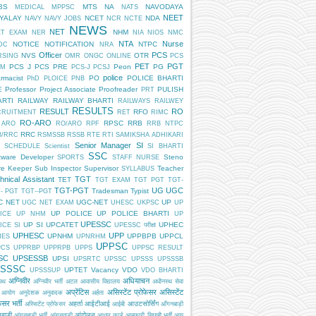
BS
MTS
NA
NAVODAYA
MEDICAL
MPPSC
NATS
NEET
DYALAY
NCET
NDA
NAVY
NAVY JOBS
NCR
NCTE
NEWS
NET
NHM
ET EXAM
NER
NIA
NIOS
NMC
NTA
Nurse
NOTICE
NOTIFICATION
NTPC
DC
NRA
Officer
PCS
NVS
OTR
RSING
OMR
ONGC
ONLINE
PCS
PET
PGT
PCS J
PCS PRE
Peon
PG
AM
PCS-J
PCSJ
police
rmacist
PO
POLICE BHARTI
PhD
PLOICE
PNB
E
Professor
Project Associate
Proofreader
PULISH
PRT
ARTI
RAILWAY
RAILWAY BHARTI
RAILWAYS
RAILWEY
RESULTS
RESULT
RO
RFO
CRUITMENT
RET
RIMC
RO-ARO
RPSC
RRB
 ARO
RO/ARO
RPF
RRB NTPC
RRC
B/RRC
RSMSSB
RSSB
RTE
RTI
SAMIKSHA ADHIKARI
Senior Manager
SI
SCHEDULE
Scientist
SI BHARTI
SSC
tware Developer
Steno
SPORTS
STAFF NURSE
re Keeper
Sub Inspector
Supervisor
Teacher
SYLLABUS
hnical Assistant
TGT
TET
TGT EXAM
TGT PGT
TGT-
TGT-PGT
UG
UGC
Tradesman
Typist
- PGT
TGT--PGT
C NET
UGC-NET
UP
UGC NET EXAM
UHESC
UKPSC
UP
UP POLICE
UP POLICE BHARTI
ICE
UP NHM
UP
UPESSC
UP SI
UPCATET
UPHEC
ICE SI
UPESSC परीक्षा
UPHESC
UPP
UPNHM
UPPBPB
UPPCL
HES
UPNRHM
UPPSC
PCS
UPPRBP
UPPRPB
UPPS
UPPSC RESULT
SC
UPSESSB
UPSI
UPSRTC
UPSSC
UPSSS
UPSSSB
SSSC
UPTET
Vacancy
VDO
UPSSSUP
VDO BHARTI
अग्निवीर
अधियाचन
िपथ
अग्निवीर भर्ती
अटल आवासीय विद्यालय
अधीनस्थ सेवा
अप्रेंटिस
असिस्टेंट प्रोफेसर
असिस्टेंट
 आयोग
अनुदेशक
अनुवादक
अर्हता
ेसर भर्ती
अहर्ता
आईटीआई
आउटसोर्सिंग
अस्सिटेंट प्रोफेसर
आईबी
आँगनबाड़ी
बाड़ी
आंदोलन
आंगनबाड़ी भर्ती
आंगनवाड़ी
आधार कार्ड
आबकारी सिपाही भर्ती
आयु