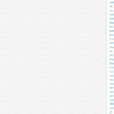
AD
AE
ALL
AN
AR
Ass
PR
pro
BD
CA
CE
Tea
GD
NE
Ent
Doc
ESI
CA
FEE
Geo
HIG
IB
IN
INT
WA
JO
KV
LT