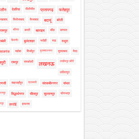
पीलीभीत
ालौन
देवरिया
प्रतापगढ़
फतेहपुर
रुखाबाद
फिरोजाबाद
फैजाबाद
बदायूं
बरेली
बलिया
बस्ती
बाँदा
बागपत
रामपुर
बहराइच
बिजनौर
भदोही
मऊ
ाबंकी
बुलंदशहर
मथुरा
मुजफ्फरनगर
महोबा
मिर्जापुर
मुरादाबाद
मेरठ
ाराजगंज
लखीमपुर खीरी
रायबरेली
नपुरी
रामपुर
लखनऊ
ललितपुर
श्रावस्ती
शाहजहाँपुर
राणसी
संतकबीरनगर
संभल
रनपुर
सोनभद्र
सिद्धार्थनगर
सीतापुर
सुल्तानपुर
रपुर
हाथरस
हरदोई