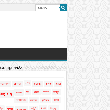
वार न्यूज़ अपडेट
अमेठी
बेडकरनगर
अमरोहा
अलीगढ़
आगरा
इटावा
कन्नौज
एटा
औरैया
कानपुर
उन्नाव
लाहाबाद
कानपुर देहात
कौशांबी
कासगंज
कुशीनगर
ीपुर
चंदौसी
चित्रकूट
चंदौली
गोण्डा
गोरखपुर