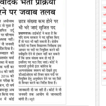
ज
फर्
बल
बार
मह
मै
वा
सहा
हमी