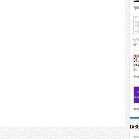
जुला
प्रो
होंगे
चिंता
राजक
LABE
690