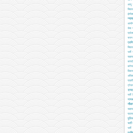
आयु 
विद्य
इंस्पेक
न्या
आयो
सेवा
प्रदे
चयन ब
एडमि
विद्य
भर्ती
सहा
कांस्
कॉन्स्
विका
अधिक
प्रहरी
ट्रेड
ड्रा
भर्ती
नाय
नौक
सहाय
पाठय
पुलिस
भर्ती
भर्ती 
प्रशि