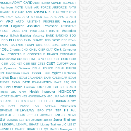
ADMIT CARD
MISSION
ADVERTISEMENT
ADMITCARD
Agniveer
AICTE
AIIMS
AIR FORCE
AIRFORCE
AKTU
ANSWER KEY
ANM
AHABAD
ALP
AMVI
ANSWER KEYS
APO
APS
SWER-KEY
AOC
APPRENTICE
APS BHARTI
ARO
Assistant
MY
ARTO
ASISTENT PROFESSER
istant Engineer
Assistant Professor
ASSISTENT
Associate
OFESER
ASSISTENT PROFESSER BHARTI
fessor
Backlog Vacancy
BANK
BDO
B.Tech
BANKING
BEO
BED
BHARTI
BPSC
BSF
S
BEO EXAM
BOB
BTech
CAPF
CDS
LENDAR
CALENDER
CBSE
CCC
CDAC
CDPO
CGL
Clerk
T
Chemist
CHSL
CISF
Computer
CHO
CLAT
cher
CONSTABLE
CONSTABLE BHARTI
CONSTABLE
Coordinator
COUNSELING
CPO
CRPF
CSIR
CSE
CSIR
CUET
CTET
CUTOFF
Data
T
CSIR UGC-NET
CSIR-NET
ry Operator
Defence
DELHI POLICE
DELHI PULISH
tor
Draftsman
Driver
DSSSB
ECCE एजुकेटर
Electrician
Exam
EWS
C
EXAM CALANDER
EXAM CALENDAR
EXAM
EXAM DATE
EXAMINATION
LENDER
FAKE
FAQ
FCI
Field Officer
Fireman
Fitter
GD
S
GAIL
GD BHARTI
Health Inspector
HIGHCORT
logist
GIC
GNM
IBPS
HCORT BHARTI
HJS
HOMEGUARD
HPCL
IAF
IAS
IB
PS BANK
IDBI
IIT
INDIAN ARMY
IFS
IGNOU
IIT JEE
INTERVIEW
DIAN NAVY
INDIAN POST OFFICE
INTERVIEWS
ITI
ITEP
ERVIEWE
ISRO
ITBP
JAIL
JEE
Job
JE
RDER
JE EXAM
JEE ADVANCE
JOB NEWS
BS
Junior Engineer
Journlist
Judge
JOINING LETTER
S
LEKHPAL
Library Trainee
LIC
LEKHPAL BHARTI
LLB
LT
 Grade
LT GRADE BHARTI
Manager IT
LT ग्रेड
MAINS