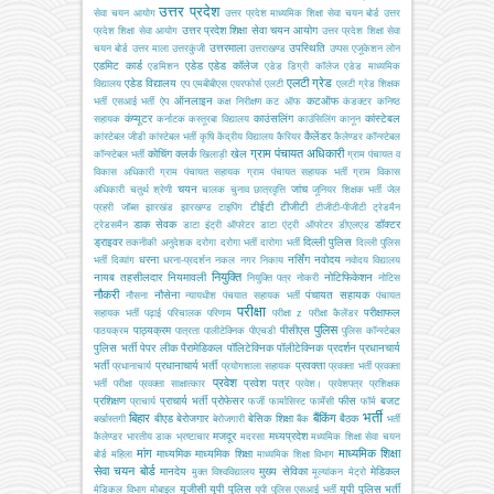
उत्तर प्रदेश
सेवा चयन आयोग
उत्तर प्रदेश माध्यमिक शिक्षा सेवा चयन बोर्ड
उत्तर
उत्तर प्रदेश शिक्षा सेवा चयन आयोग
प्रदेश शिक्षा सेवा आयोग
उत्तर प्रदेश शिक्षा सेवा
उत्तरमाला
उपस्थिति
चयन बोर्ड
उत्तर माला
उत्तरकुंजी
उत्तराखण्ड
उप्पस
एजूकेशन लोन
एडमिट कार्ड
एडेड
एडेड कॉलेज
एडमिशन
एडेड डिग्री कॉलेज
एडेड माध्यमिक
एलटी ग्रेड
एडेड विद्यालय
विद्यालय
एप
एमबीबीएस
एयरफोर्स
एलटी
एलटी ग्रेड शिक्षक
ऑनलाइन
कटऑफ
भर्ती
एसआई भर्ती
ऐप
कक्ष निरीक्षण
कट ऑफ
कंडक्टर
कनिष्ठ
कंप्यूटर
काउंसलिंग
कांस्टेबल
सहायक
कर्नाटक
कस्तूरबा विद्यालय
काउंसिलिंग
कानून
कैलेंडर
कांस्टेबल जीडी
कांस्टेबल भर्ती
कृषि
केंद्रीय विद्यालय
कैरियर
कैलेण्डर
कॉन्स्टेबल
ग्राम पंचायत अधिकारी
कोचिंग
क्लर्क
खेल
कॉन्स्टेबल भर्ती
खिलाड़ी
ग्राम पंचायत व
विकास अधिकारी
ग्राम पंचायत सहायक
ग्राम पंचायत सहायक भर्ती
ग्राम विकास
चयन
जांच
अधिकारी
चतुर्थ श्रेणी
चालक
चुनाव
छात्रवृत्ति
जूनियर शिक्षक भर्ती
जेल
टीईटी
टीजीटी
प्रहरी
जॉब्स
झारखंड
झारखण्ड
टाइपिंग
टीजीटी-पीजीटी
ट्रेडमैन
डाक सेवक
डॉक्टर
ट्रेडसमैन
डाटा इंट्री ऑपरेटर
डाटा एंट्री ऑपरेटर
डीएलएड
ड्राइवर
दिल्ली पुलिस
तकनीकी अनुदेशक
दरोगा
दरोगा भर्ती
दारोगा भर्ती
दिल्ली पुलिस
धरना
नर्सिंग
नवोदय
भर्ती
दिव्यांग
धरना-प्रदर्शन
नकल
नगर निकाय
नवोदय विद्यालय
नियुक्ति
नायब तहसीलदार
नियमावली
नोटिफिकेशन
नियुक्ति पत्र
नोकरी
नोटिस
नौकरी
नौसेना
पंचायत सहायक
नौसना
न्यायधीश
पंचयात सहायक भर्ती
पंचायत
परीक्षा
परीक्षाफल
सहायक भर्ती
पढ़ाई
परिचालक
परिणाम
परीक्षा z
परीक्षा कैलेंडर
पुलिस
पाठ्यक्रम
पीसीएस
पाठयक्रम
पात्रता
पालीटेक्निक
पीएचडी
पुलिस कॉन्स्टेबल
पुलिस भर्ती
पेपर लीक
पैरामेडिकल
पॉलिटेक्निक
पॉलीटेक्निक
प्रदर्शन
प्रधानचार्य
भर्ती
प्रधानाचार्य भर्ती
प्रवक्ता
प्रधानाचार्य
प्रयोगशाला सहायक
प्रवक्ता भर्ती
प्रवक्ता
प्रवेश
प्रवेश पत्र
भर्ती परीक्षा
प्रवक्ता साक्षात्कार
प्रवेश।
प्रवेशपत्र
प्रशिक्षक
प्रशिक्षण
प्राचार्य भर्ती
प्रोफेसर
फीस
बजट
प्राचार्य
फर्जी
फार्मासिस्ट
फार्मेसी
फॉर्म
भर्ती
बिहार
बैंकिंग
बीएड
बेरोजगार
बेसिक शिक्षा
बैठक
बर्खास्तगी
बेरोजगारी
बैंक
भर्ती
मजदूर
मध्यप्रदेश
कैलेण्डर
भारतीय डाक
भ्रष्टाचार
मदरसा
मध्यमिक शिक्षा सेवा चयन
मांग
माध्यमिक शिक्षा
माध्यमिक
माध्यमिक शिक्षा
बोर्ड
महिला
माध्यमिक शिक्षा विभाग
सेवा चयन बोर्ड
मानदेय
मुख्य सेविका
मेडिकल
मुक्त विश्वविद्यालय
मूल्यांकन
मेट्रो
यूजीसी
यूपी पुलिस
यूपी पुलिस भर्ती
मेडिकल विभाग
मोबाइल
यूपी पुलिस एसआई भर्ती