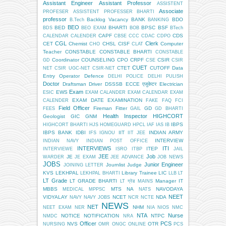
Assistant Engineer
Assistant Professor
ASSISTENT
Associate
PROFESER
ASSISTENT PROFESSER BHARTI
professor
Backlog Vacancy
BANK
BDO
B.Tech
BANKING
BEO
BED
BHARTI
BPSC
BSF
BDS
BEO EXAM
BOB
BTech
CAPF
CDS
CALENDAR
CALENDER
CBSE
CCC
CDAC
CDPO
CGL
Clerk
CET
Chemist
CHSL
CISF
Computer
CHO
CLAT
Teacher
CONSTABLE
CONSTABLE BHARTI
CONSTABLE
Coordinator
COUNSELING
CPO
CRPF
CSIR
GD
CSE
CSIR
CUET
CTET
CUTOFF
Data
NET
CSIR UGC-NET
CSIR-NET
Entry Operator
Defence
DELHI POLICE
DELHI PULISH
Doctor
Draftsman
Driver
DSSSB
ECCE एजुकेटर
Electrician
Exam
EWS
ESIC
EXAM CALANDER
EXAM CALENDAR
EXAM
EXAM DATE
EXAMINATION
CALENDER
FAKE
FAQ
FCI
Field Officer
Fireman
Fitter
GD
FEES
GAIL
GD BHARTI
Health Inspector
HIGHCORT
Geologist
GIC
GNM
IBPS
HIGHCORT BHARTI
HJS
HOMEGUARD
HPCL
IAF
IAS
IB
IBPS BANK
IDBI
IIT
INDIAN ARMY
IFS
IGNOU
IIT JEE
INTERVIEW
INDIAN NAVY
INDIAN POST OFFICE
INTERVIEWS
ITI
ITEP
INTERVIEWE
ISRO
ITBP
JAIL
JEE
Job
JE
WARDER
JE EXAM
JEE ADVANCE
JOB NEWS
JOBS
Junior Engineer
Journlist
Judge
JOINING LETTER
KVS
LEKHPAL
Library Trainee
LIC
LEKHPAL BHARTI
LLB
LT
LT Grade
LT GRADE BHARTI
Manager IT
LT ग्रेड
MAINS
MBBS
MTS
NA
NAVODAYA
MEDICAL
MPPSC
NATS
NEET
VIDYALAY
NCET
NDA
NAVY
NAVY JOBS
NCR
NCTE
NEWS
NET
NHM
NEET EXAM
NER
NIA
NIOS
NMC
NTA
Nurse
NOTICE
NOTIFICATION
NTPC
NMDC
NRA
Officer
PCS
NVS
OTR
NURSING
OMR
ONGC
ONLINE
PCS