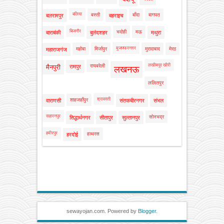
बलिया
बस्ती
बाँदा
बागपत
बलरामपुर
बहराइच
बिजनौर
भदोही
मऊ
बाराबंकी
बुलंदशहर
मथुरा
मुजफ्फरनगर
महोबा
मिर्जापुर
मुरादाबाद
मेरठ
महाराजगंज
लखीमपुर खीरी
रायबरेली
मैनपुरी
रामपुर
लखनऊ
ललितपुर
श्रावस्ती
शाहजहाँपुर
वाराणसी
संतकबीरनगर
संभल
सहारनपुर
सोनभद्र
सिद्धार्थनगर
सीतापुर
सुल्तानपुर
हमीरपुर
हाथरस
हरदोई
sewayojan.com. Powered by
Blogger
.