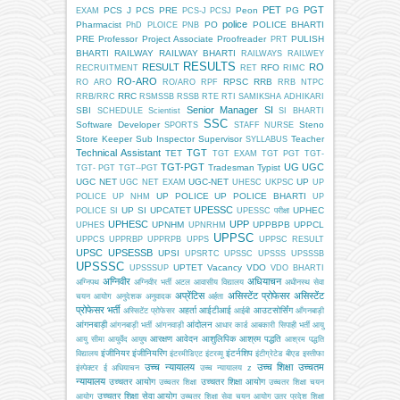
PET
PGT
PCS J
PCS PRE
Peon
PG
EXAM
PCS-J
PCSJ
police
Pharmacist
PO
POLICE BHARTI
PhD
PLOICE
PNB
PRE
Professor
Project Associate
Proofreader
PULISH
PRT
BHARTI
RAILWAY
RAILWAY BHARTI
RAILWAYS
RAILWEY
RESULTS
RESULT
RO
RFO
RECRUITMENT
RET
RIMC
RO-ARO
RPSC
RRB
RO ARO
RO/ARO
RPF
RRB NTPC
RRC
RRB/RRC
RSMSSB
RSSB
RTE
RTI
SAMIKSHA ADHIKARI
Senior Manager
SI
SBI
SCHEDULE
Scientist
SI BHARTI
SSC
Software Developer
Steno
SPORTS
STAFF NURSE
Store Keeper
Sub Inspector
Supervisor
Teacher
SYLLABUS
Technical Assistant
TGT
TET
TGT EXAM
TGT PGT
TGT-
TGT-PGT
UG
UGC
Tradesman
Typist
TGT- PGT
TGT--PGT
UGC NET
UGC-NET
UP
UGC NET EXAM
UHESC
UKPSC
UP
UP POLICE
UP POLICE BHARTI
POLICE
UP NHM
UP
UPESSC
UP SI
UPCATET
UPHEC
POLICE SI
UPESSC परीक्षा
UPHESC
UPP
UPNHM
UPPBPB
UPPCL
UPHES
UPNRHM
UPPSC
UPPCS
UPPRBP
UPPRPB
UPPS
UPPSC RESULT
UPSC
UPSESSB
UPSI
UPSRTC
UPSSC
UPSSS
UPSSSB
UPSSSC
UPTET
Vacancy
VDO
UPSSSUP
VDO BHARTI
अग्निवीर
अधियाचन
अग्निपथ
अग्निवीर भर्ती
अटल आवासीय विद्यालय
अधीनस्थ सेवा
अप्रेंटिस
असिस्टेंट प्रोफेसर
असिस्टेंट
चयन आयोग
अनुदेशक
अनुवादक
अर्हता
प्रोफेसर भर्ती
अहर्ता
आईटीआई
आउटसोर्सिंग
अस्सिटेंट प्रोफेसर
आईबी
आँगनबाड़ी
आंगनबाड़ी
आंदोलन
आंगनबाड़ी भर्ती
आंगनवाड़ी
आधार कार्ड
आबकारी सिपाही भर्ती
आयु
आरक्षण
आवेदन
आशुलिपिक
आश्रम पद्धति
आयु सीमा
आयुर्वेद
आयुष
आश्रम पद्धति
इंजीनियर
इंजीनियरिंग
इंटर्नशिप
विद्यालय
इंटरमीडिएट
इंटरव्यू
इंटीग्रेटेड बीएड
इस्तीफा
उच्च न्यायालय
उच्च शिक्षा
उच्चतम
इंस्पेक्टर
ई अधियाचन
उच्च न्यायालय z
न्यायालय
उच्चतर आयोग
उच्चतर शिक्षा आयोग
उच्चतर शिक्षा
उच्चतर शिक्षा चयन
उच्चतर शिक्षा सेवा आयोग
आयोग
उच्चतर शिक्षा सेवा चयन आयोग
उतर प्रदेश शिक्षा