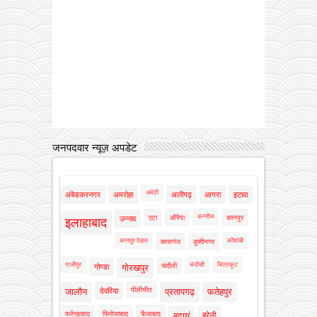
जनपदवार न्यूज़ अपडेट
अमेठी
अंबेडकरनगर
अमरोहा
अलीगढ़
आगरा
इटावा
कन्नौज
एटा
औरैया
कानपुर
उन्नाव
इलाहाबाद
कानपुर देहात
कौशांबी
कासगंज
कुशीनगर
गाजीपुर
चंदौसी
चित्रकूट
चंदौली
गोण्डा
गोरखपुर
पीलीभीत
जालौन
देवरिया
प्रतापगढ़
फतेहपुर
फर्रुखाबाद
फिरोजाबाद
फैजाबाद
बदायूं
बरेली